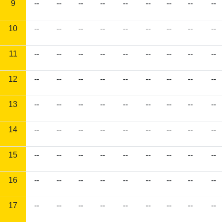
9
--
--
--
--
--
--
--
--
--
10
--
--
--
--
--
--
--
--
--
11
--
--
--
--
--
--
--
--
--
12
--
--
--
--
--
--
--
--
--
13
--
--
--
--
--
--
--
--
--
14
--
--
--
--
--
--
--
--
--
15
--
--
--
--
--
--
--
--
--
16
--
--
--
--
--
--
--
--
--
17
--
--
--
--
--
--
--
--
--