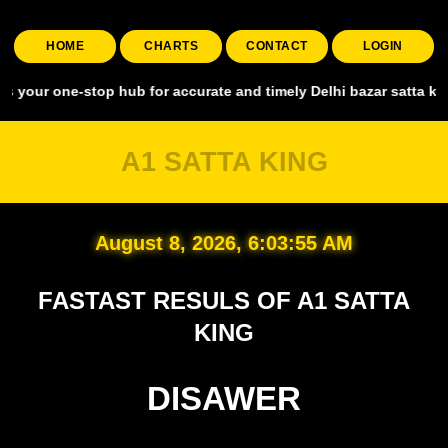
HOME
CHARTS
CONTACT
LOGIN
one-stop hub for accurate and timely Delhi bazar satta king, coveri
A1 SATTA KING
August 8, 2026, 6:03:55 AM
FASTAST RESULS OF A1 SATTA
KING
DISAWER