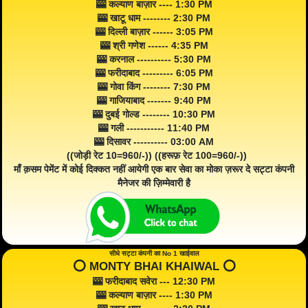
🎰 कल्याण बाज़ार ---- 1:30 PM
🎰 खाटू धाम -------- 2:30 PM
🎰 दिल्ली बाज़ार ------ 3:05 PM
🎰 श्री गणेश ------ 4:35 PM
🎰 करनाल ---------- 5:30 PM
🎰 फरीदाबाद --------- 6:05 PM
🎰 गोवा किंग -------- 7:30 PM
🎰 गाजियाबाद ------- 9:40 PM
🎰 दुबई गोल्ड -------- 10:30 PM
🎰 गली ----------- 11:40 PM
🎰 दिसावर ---------- 03:00 AM
((जोड़ी रेट 10=960/-)) ((हरूफ़ रेट 100=960/-))
माँ क़सम पेमेंट में कोई दिक्कत नहीं आयेगी एक बार सेवा का मोका ज़रूर दे सट्टा कंपनी
मैनेजर की ज़िम्मेवारी है
सीधे सट्टा कंपनी का No 1 खाईवाल
⭕️ MONTY BHAI KHAIWAL ⭕️
🎰 फरीदाबाद सवेरा --- 12:30 PM
🎰 कल्याण बाज़ार ---- 1:30 PM