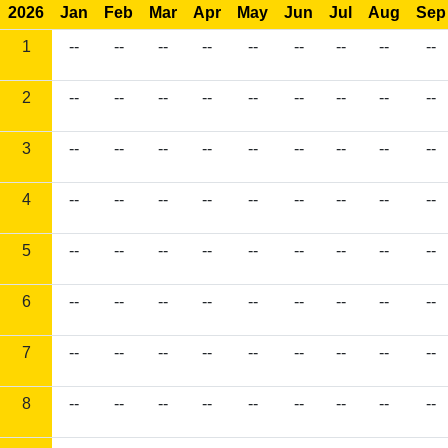
2026
Jan
Feb
Mar
Apr
May
Jun
Jul
Aug
Sep
1
--
--
--
--
--
--
--
--
--
2
--
--
--
--
--
--
--
--
--
3
--
--
--
--
--
--
--
--
--
4
--
--
--
--
--
--
--
--
--
5
--
--
--
--
--
--
--
--
--
6
--
--
--
--
--
--
--
--
--
7
--
--
--
--
--
--
--
--
--
8
--
--
--
--
--
--
--
--
--