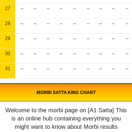
27
--
--
--
--
--
--
--
--
--
28
--
--
--
--
--
--
--
--
--
29
--
--
--
--
--
--
--
--
--
30
--
--
--
--
--
--
--
--
--
31
--
--
--
--
--
--
--
--
--
MORBI SATTA KING CHART
Welcome to the morbi page on [A1 Satta] This
is an online hub containing everything you
might want to know about Morbi results