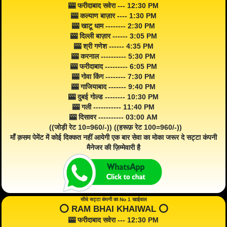
🎰 फरीदाबाद सवेरा --- 12:30 PM
🎰 कल्याण बाज़ार ---- 1:30 PM
🎰 खाटू धाम -------- 2:30 PM
🎰 दिल्ली बाज़ार ------ 3:05 PM
🎰 श्री गणेश ------ 4:35 PM
🎰 करनाल ---------- 5:30 PM
🎰 फरीदाबाद --------- 6:05 PM
🎰 गोवा किंग -------- 7:30 PM
🎰 गाजियाबाद ------- 9:40 PM
🎰 दुबई गोल्ड -------- 10:30 PM
🎰 गली ----------- 11:40 PM
🎰 दिसावर ---------- 03:00 AM
((जोड़ी रेट 10=960/-)) ((हरूफ़ रेट 100=960/-))
माँ क़सम पेमेंट में कोई दिक्कत नहीं आयेगी एक बार सेवा का मोका जरूर दे सट्टा कंपनी
मैनेजर की ज़िम्मेवारी है
सीधे सट्टा कंपनी का No 1 खाईवाल
⭕️ RAM BHAI KHAIWAL ⭕️
🎰 फरीदाबाद सवेरा --- 12:30 PM