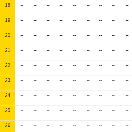
18
--
--
--
--
--
--
--
--
--
19
--
--
--
--
--
--
--
--
--
20
--
--
--
--
--
--
--
--
--
21
--
--
--
--
--
--
--
--
--
22
--
--
--
--
--
--
--
--
--
23
--
--
--
--
--
--
--
--
--
24
--
--
--
--
--
--
--
--
--
25
--
--
--
--
--
--
--
--
--
26
--
--
--
--
--
--
--
--
--