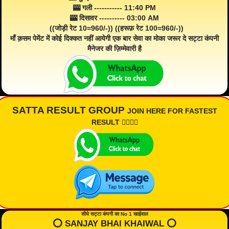
🎰 गली ----------- 11:40 PM
🎰 दिसावर ---------- 03:00 AM
((जोड़ी रेट 10=960/-)) ((हरूफ़ रेट 100=960/-))
माँ क़सम पेमेंट में कोई दिक्कत नहीं आयेगी एक बार सेवा का मोका जरूर दे सट्टा कंपनी
मैनेजर की ज़िम्मेवारी है
SATTA RESULT GROUP
JOIN HERE FOR FASTEST
RESULT 👇🏾👇🏾
सीधे सट्टा कंपनी का No 1 खाईवाल
⭕️ SANJAY BHAI KHAIWAL ⭕️