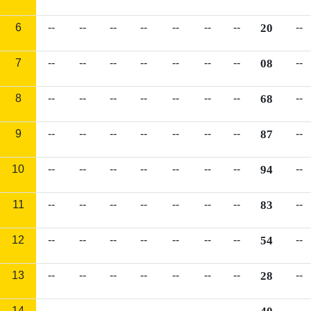
6
--
--
--
--
--
--
--
20
--
7
--
--
--
--
--
--
--
08
--
8
--
--
--
--
--
--
--
68
--
9
--
--
--
--
--
--
--
87
--
10
--
--
--
--
--
--
--
94
--
11
--
--
--
--
--
--
--
83
--
12
--
--
--
--
--
--
--
54
--
13
--
--
--
--
--
--
--
28
--
14
--
--
--
--
--
--
--
--