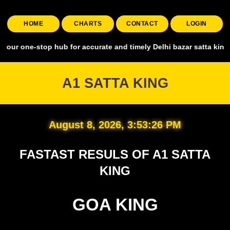
HOME
CHARTS
CONTACT
LOGIN
stop hub for accurate and timely Delhi bazar satta king, covering al
A1 SATTA KING
August 8, 2026, 3:53:27 PM
FASTAST RESULS OF A1 SATTA
KING
GOA KING