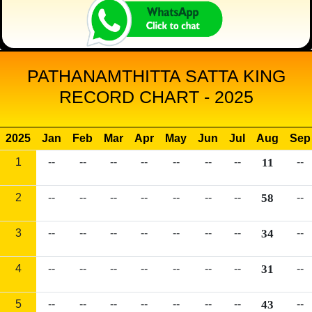
PATHANAMTHITTA SATTA KING
RECORD CHART - 2025
2025
Jan
Feb
Mar
Apr
May
Jun
Jul
Aug
Sep
1
--
--
--
--
--
--
--
11
--
2
--
--
--
--
--
--
--
58
--
3
--
--
--
--
--
--
--
34
--
4
--
--
--
--
--
--
--
31
--
5
--
--
--
--
--
--
--
43
--