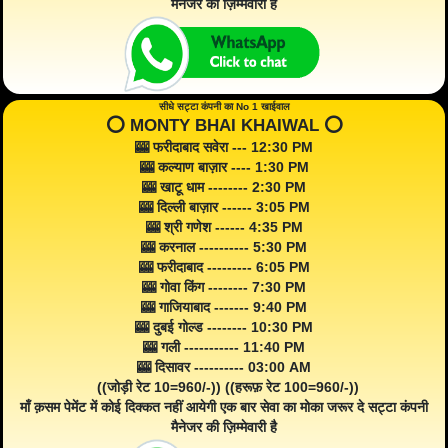
मैनेजर की ज़िम्मेवारी है
सीधे सट्टा कंपनी का No 1 खाईवाल
⭕️ MONTY BHAI KHAIWAL ⭕️
🎰 फरीदाबाद सवेरा --- 12:30 PM
🎰 कल्याण बाज़ार ---- 1:30 PM
🎰 खाटू धाम -------- 2:30 PM
🎰 दिल्ली बाज़ार ------ 3:05 PM
🎰 श्री गणेश ------ 4:35 PM
🎰 करनाल ---------- 5:30 PM
🎰 फरीदाबाद --------- 6:05 PM
🎰 गोवा किंग -------- 7:30 PM
🎰 गाजियाबाद ------- 9:40 PM
🎰 दुबई गोल्ड -------- 10:30 PM
🎰 गली ----------- 11:40 PM
🎰 दिसावर ---------- 03:00 AM
((जोड़ी रेट 10=960/-)) ((हरूफ़ रेट 100=960/-))
माँ क़सम पेमेंट में कोई दिक्कत नहीं आयेगी एक बार सेवा का मोका जरूर दे सट्टा कंपनी
मैनेजर की ज़िम्मेवारी है