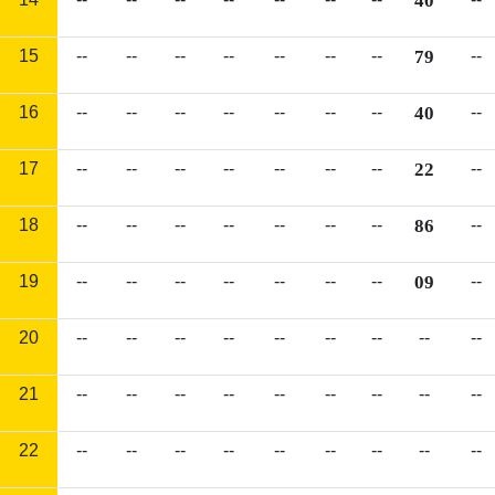
40
15
--
--
--
--
--
--
--
79
--
16
--
--
--
--
--
--
--
40
--
17
--
--
--
--
--
--
--
22
--
18
--
--
--
--
--
--
--
86
--
19
--
--
--
--
--
--
--
09
--
20
--
--
--
--
--
--
--
--
--
21
--
--
--
--
--
--
--
--
--
22
--
--
--
--
--
--
--
--
--