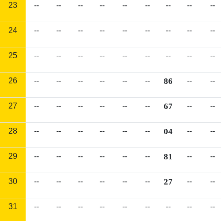
23
--
--
--
--
--
--
--
--
--
24
--
--
--
--
--
--
--
--
--
25
--
--
--
--
--
--
--
--
--
26
--
--
--
--
--
--
86
--
--
27
--
--
--
--
--
--
67
--
--
28
--
--
--
--
--
--
04
--
--
29
--
--
--
--
--
--
81
--
--
30
--
--
--
--
--
--
27
--
--
31
--
--
--
--
--
--
--
--
--