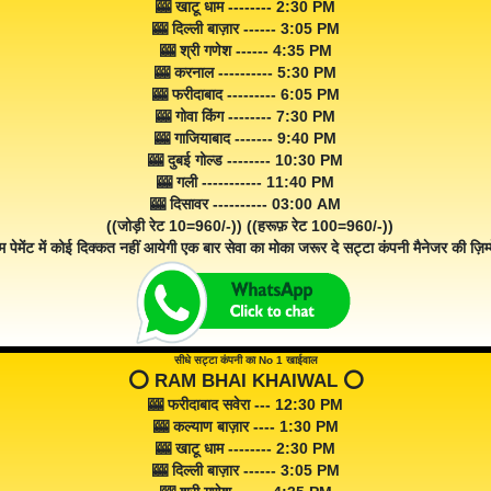
🎰 खाटू धाम -------- 2:30 PM
🎰 दिल्ली बाज़ार ------ 3:05 PM
🎰 श्री गणेश ------ 4:35 PM
🎰 करनाल ---------- 5:30 PM
🎰 फरीदाबाद --------- 6:05 PM
🎰 गोवा किंग -------- 7:30 PM
🎰 गाजियाबाद ------- 9:40 PM
🎰 दुबई गोल्ड -------- 10:30 PM
🎰 गली ----------- 11:40 PM
🎰 दिसावर ---------- 03:00 AM
((जोड़ी रेट 10=960/-)) ((हरूफ़ रेट 100=960/-))
म पेमेंट में कोई दिक्कत नहीं आयेगी एक बार सेवा का मोका जरूर दे सट्टा कंपनी मैनेजर की ज़िम्म
सीधे सट्टा कंपनी का No 1 खाईवाल
⭕️ RAM BHAI KHAIWAL ⭕️
🎰 फरीदाबाद सवेरा --- 12:30 PM
🎰 कल्याण बाज़ार ---- 1:30 PM
🎰 खाटू धाम -------- 2:30 PM
🎰 दिल्ली बाज़ार ------ 3:05 PM