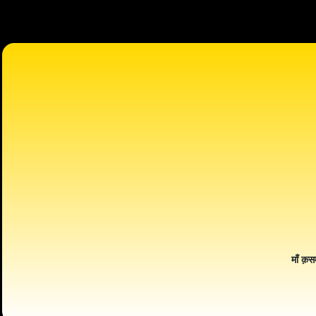
माँ क़स