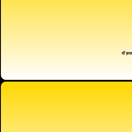
माँ क़स