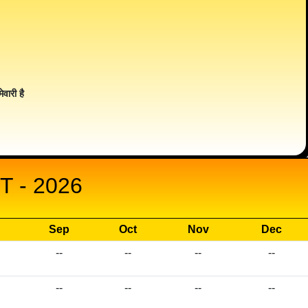
ेवारी है
 - 2026
Sep
Oct
Nov
Dec
--
--
--
--
--
--
--
--