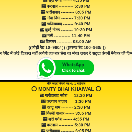
🎰 श्री गणेश ------ 4:35 PM
🎰 करनाल ---------- 5:30 PM
🎰 फरीदाबाद --------- 6:05 PM
🎰 गोवा किंग -------- 7:30 PM
🎰 गाजियाबाद ------- 9:40 PM
🎰 दुबई गोल्ड -------- 10:30 PM
🎰 गली ----------- 11:40 PM
🎰 दिसावर ---------- 03:00 AM
((जोड़ी रेट 10=960/-)) ((हरूफ़ रेट 100=960/-))
म पेमेंट में कोई दिक्कत नहीं आयेगी एक बार सेवा का मोका ज़रूर दे सट्टा कंपनी मैनेजर की ज़िम्म
सीधे सट्टा कंपनी का No 1 खाईवाल
⭕️ MONTY BHAI KHAIWAL ⭕️
🎰 फरीदाबाद सवेरा --- 12:30 PM
🎰 कल्याण बाज़ार ---- 1:30 PM
🎰 खाटू धाम -------- 2:30 PM
🎰 दिल्ली बाज़ार ------ 3:05 PM
🎰 श्री गणेश ------ 4:35 PM
🎰 करनाल ---------- 5:30 PM
🎰 फरीदाबाद --------- 6:05 PM