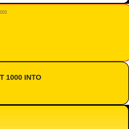
👇🏾
AT 1000 INTO