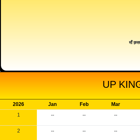
माँ क़स
UP KIN
2026
Jan
Feb
Mar
1
--
--
--
2
--
--
--