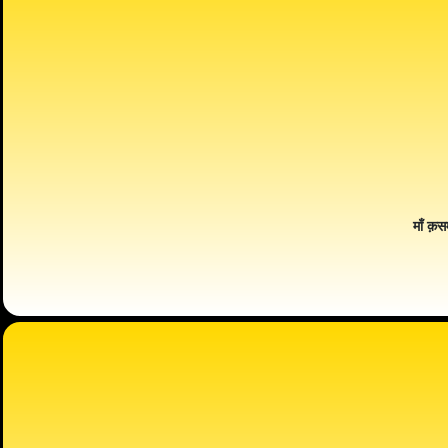
माँ क़स