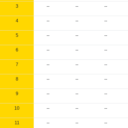
3
--
--
--
4
--
--
--
5
--
--
--
6
--
--
--
7
--
--
--
8
--
--
--
9
--
--
--
10
--
--
--
11
--
--
--