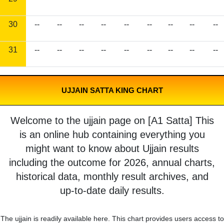
30
--
--
--
--
--
--
--
--
--
31
--
--
--
--
--
--
--
--
--
UJJAIN SATTA KING CHART
Welcome to the ujjain page on [A1 Satta] This
is an online hub containing everything you
might want to know about Ujjain results
including the outcome for 2026, annual charts,
historical data, monthly result archives, and
up-to-date daily results.
The ujjain is readily available here. This chart provides users access to