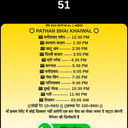
51
सीधे सट्टा कंपनी का No 1 खाईवाल
⭕️ PATHAN BHAI KHAIWAL ⭕️
🎰 फरीदाबाद सवेरा --- 12:30 PM
🎰 कल्याण बाज़ार ---- 1:30 PM
🎰 खाटू धाम -------- 2:30 PM
🎰 दिल्ली बाज़ार ------ 3:05 PM
🎰 श्री गणेश ------ 4:35 PM
🎰 करनाल ---------- 5:30 PM
🎰 फरीदाबाद --------- 6:05 PM
🎰 गोवा किंग -------- 7:30 PM
🎰 गाजियाबाद ------- 9:40 PM
🎰 दुबई गोल्ड -------- 10:30 PM
🎰 गली ----------- 11:40 PM
🎰 दिसावर ---------- 03:00 AM
((जोड़ी रेट 10=960/-)) ((हरूफ़ रेट 100=960/-))
माँ क़सम पेमेंट में कोई दिक्कत नहीं आयेगी एक बार सेवा का मोका जरूर दे सट्टा कंपनी
मैनेजर की ज़िम्मेवारी है