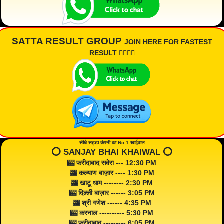
SATTA RESULT GROUP
JOIN HERE FOR FASTEST
RESULT 👇🏾👇🏾
सीधे सट्टा कंपनी का No 1 खाईवाल
⭕️ SANJAY BHAI KHAIWAL ⭕️
🎰 फरीदाबाद सवेरा --- 12:30 PM
🎰 कल्याण बाज़ार ---- 1:30 PM
🎰 खाटू धाम -------- 2:30 PM
🎰 दिल्ली बाज़ार ------ 3:05 PM
🎰 श्री गणेश ------ 4:35 PM
🎰 करनाल ---------- 5:30 PM
🎰 फरीदाबाद --------- 6:05 PM