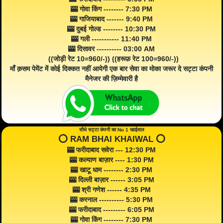
🎰 गोवा किंग -------- 7:30 PM
🎰 गाजियाबाद ------- 9:40 PM
🎰 दुबई गोल्ड -------- 10:30 PM
🎰 गली ----------- 11:40 PM
🎰 दिसावर ---------- 03:00 AM
((जोड़ी रेट 10=960/-)) ((हरूफ़ रेट 100=960/-))
माँ क़सम पेमेंट में कोई दिक्कत नहीं आयेगी एक बार सेवा का मोका जरूर दे सट्टा कंपनी
मैनेजर की ज़िम्मेवारी है
सीधे सट्टा कंपनी का No 1 खाईवाल
⭕️ RAM BHAI KHAIWAL ⭕️
🎰 फरीदाबाद सवेरा --- 12:30 PM
🎰 कल्याण बाज़ार ---- 1:30 PM
🎰 खाटू धाम -------- 2:30 PM
🎰 दिल्ली बाज़ार ------ 3:05 PM
🎰 श्री गणेश ------ 4:35 PM
🎰 करनाल ---------- 5:30 PM
🎰 फरीदाबाद --------- 6:05 PM
🎰 गोवा किंग -------- 7:30 PM