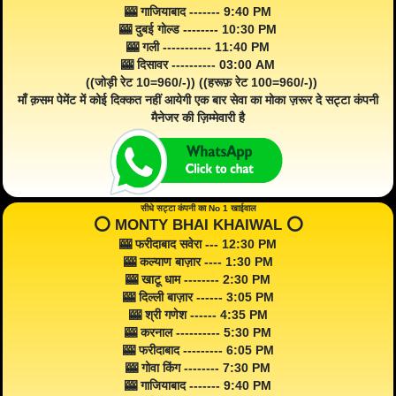
🎰 गाजियाबाद ------- 9:40 PM
🎰 दुबई गोल्ड -------- 10:30 PM
🎰 गली ----------- 11:40 PM
🎰 दिसावर ---------- 03:00 AM
((जोड़ी रेट 10=960/-)) ((हरूफ़ रेट 100=960/-))
माँ क़सम पेमेंट में कोई दिक्कत नहीं आयेगी एक बार सेवा का मोका ज़रूर दे सट्टा कंपनी
मैनेजर की ज़िम्मेवारी है
सीधे सट्टा कंपनी का No 1 खाईवाल
⭕️ MONTY BHAI KHAIWAL ⭕️
🎰 फरीदाबाद सवेरा --- 12:30 PM
🎰 कल्याण बाज़ार ---- 1:30 PM
🎰 खाटू धाम -------- 2:30 PM
🎰 दिल्ली बाज़ार ------ 3:05 PM
🎰 श्री गणेश ------ 4:35 PM
🎰 करनाल ---------- 5:30 PM
🎰 फरीदाबाद --------- 6:05 PM
🎰 गोवा किंग -------- 7:30 PM
🎰 गाजियाबाद ------- 9:40 PM