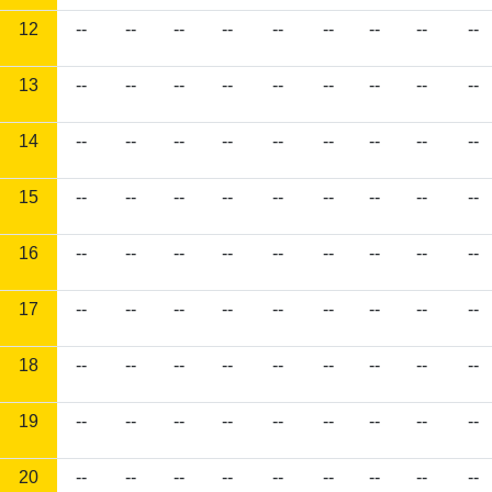
12
--
--
--
--
--
--
--
--
--
13
--
--
--
--
--
--
--
--
--
14
--
--
--
--
--
--
--
--
--
15
--
--
--
--
--
--
--
--
--
16
--
--
--
--
--
--
--
--
--
17
--
--
--
--
--
--
--
--
--
18
--
--
--
--
--
--
--
--
--
19
--
--
--
--
--
--
--
--
--
20
--
--
--
--
--
--
--
--
--