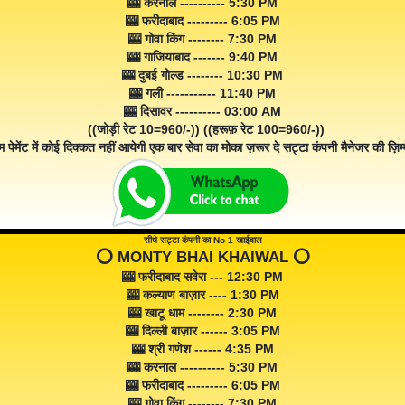
🎰 करनाल ---------- 5:30 PM
🎰 फरीदाबाद --------- 6:05 PM
🎰 गोवा किंग -------- 7:30 PM
🎰 गाजियाबाद ------- 9:40 PM
🎰 दुबई गोल्ड -------- 10:30 PM
🎰 गली ----------- 11:40 PM
🎰 दिसावर ---------- 03:00 AM
((जोड़ी रेट 10=960/-)) ((हरूफ़ रेट 100=960/-))
म पेमेंट में कोई दिक्कत नहीं आयेगी एक बार सेवा का मोका ज़रूर दे सट्टा कंपनी मैनेजर की ज़िम्म
सीधे सट्टा कंपनी का No 1 खाईवाल
⭕️ MONTY BHAI KHAIWAL ⭕️
🎰 फरीदाबाद सवेरा --- 12:30 PM
🎰 कल्याण बाज़ार ---- 1:30 PM
🎰 खाटू धाम -------- 2:30 PM
🎰 दिल्ली बाज़ार ------ 3:05 PM
🎰 श्री गणेश ------ 4:35 PM
🎰 करनाल ---------- 5:30 PM
🎰 फरीदाबाद --------- 6:05 PM
🎰 गोवा किंग -------- 7:30 PM