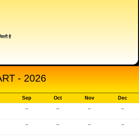
ेवारी है
T - 2026
Sep
Oct
Nov
Dec
--
--
--
--
--
--
--
--