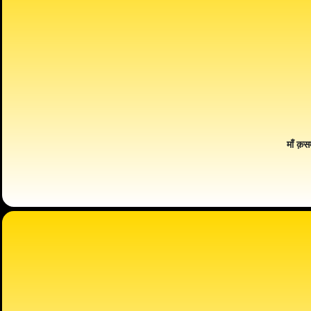
माँ क़स