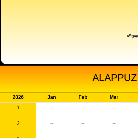
माँ क़स
ALAPPUZ
2026
Jan
Feb
Mar
1
--
--
--
2
--
--
--