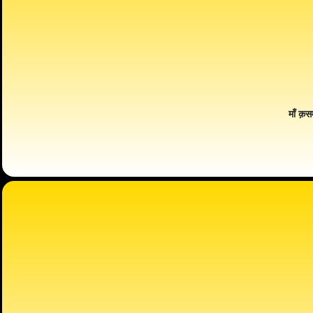
माँ क़स