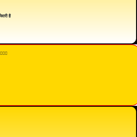
ेवारी है
👇🏾