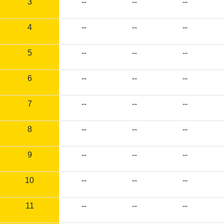
3
--
--
--
4
--
--
--
5
--
--
--
6
--
--
--
7
--
--
--
8
--
--
--
9
--
--
--
10
--
--
--
11
--
--
--