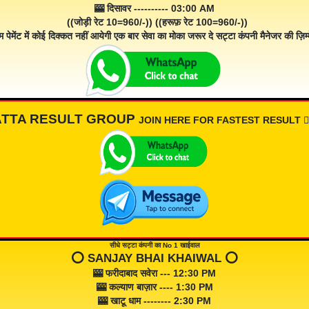
🎰 दिसावर ---------- 03:00 AM
((जोड़ी रेट 10=960/-)) ((हरूफ़ रेट 100=960/-))
म पेमेंट में कोई दिक्कत नहीं आयेगी एक बार सेवा का मोका जरूर दे सट्टा कंपनी मैनेजर की ज़िम्म
ATTA RESULT GROUP
JOIN HERE FOR FASTEST RESULT 👇🏾
सीधे सट्टा कंपनी का No 1 खाईवाल
⭕️ SANJAY BHAI KHAIWAL ⭕️
🎰 फरीदाबाद सवेरा --- 12:30 PM
🎰 कल्याण बाज़ार ---- 1:30 PM
🎰 खाटू धाम -------- 2:30 PM