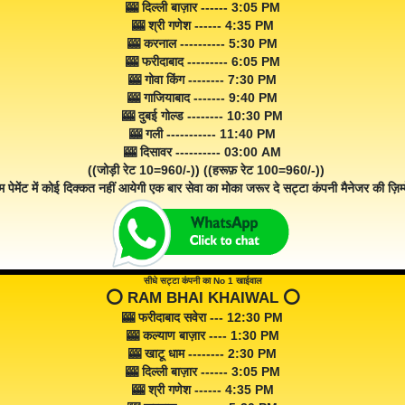
🎰 दिल्ली बाज़ार ------ 3:05 PM
🎰 श्री गणेश ------ 4:35 PM
🎰 करनाल ---------- 5:30 PM
🎰 फरीदाबाद --------- 6:05 PM
🎰 गोवा किंग -------- 7:30 PM
🎰 गाजियाबाद ------- 9:40 PM
🎰 दुबई गोल्ड -------- 10:30 PM
🎰 गली ----------- 11:40 PM
🎰 दिसावर ---------- 03:00 AM
((जोड़ी रेट 10=960/-)) ((हरूफ़ रेट 100=960/-))
म पेमेंट में कोई दिक्कत नहीं आयेगी एक बार सेवा का मोका जरूर दे सट्टा कंपनी मैनेजर की ज़िम्म
सीधे सट्टा कंपनी का No 1 खाईवाल
⭕️ RAM BHAI KHAIWAL ⭕️
🎰 फरीदाबाद सवेरा --- 12:30 PM
🎰 कल्याण बाज़ार ---- 1:30 PM
🎰 खाटू धाम -------- 2:30 PM
🎰 दिल्ली बाज़ार ------ 3:05 PM
🎰 श्री गणेश ------ 4:35 PM