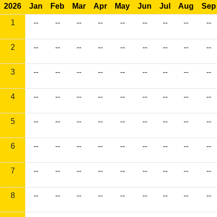
2026
Jan
Feb
Mar
Apr
May
Jun
Jul
Aug
Sep
1
--
--
--
--
--
--
--
--
--
2
--
--
--
--
--
--
--
--
--
3
--
--
--
--
--
--
--
--
--
4
--
--
--
--
--
--
--
--
--
5
--
--
--
--
--
--
--
--
--
6
--
--
--
--
--
--
--
--
--
7
--
--
--
--
--
--
--
--
--
8
--
--
--
--
--
--
--
--
--