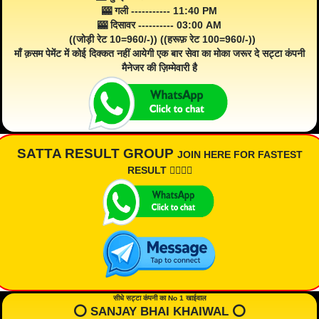
🎰 गली ----------- 11:40 PM
🎰 दिसावर ---------- 03:00 AM
((जोड़ी रेट 10=960/-)) ((हरूफ़ रेट 100=960/-))
माँ क़सम पेमेंट में कोई दिक्कत नहीं आयेगी एक बार सेवा का मोका जरूर दे सट्टा कंपनी
मैनेजर की ज़िम्मेवारी है
SATTA RESULT GROUP
JOIN HERE FOR FASTEST
RESULT 👇🏾👇🏾
सीधे सट्टा कंपनी का No 1 खाईवाल
⭕️ SANJAY BHAI KHAIWAL ⭕️