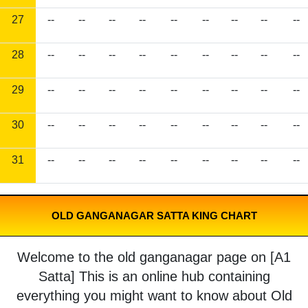
27
--
--
--
--
--
--
--
--
--
28
--
--
--
--
--
--
--
--
--
29
--
--
--
--
--
--
--
--
--
30
--
--
--
--
--
--
--
--
--
31
--
--
--
--
--
--
--
--
--
OLD GANGANAGAR SATTA KING CHART
Welcome to the old ganganagar page on [A1
Satta] This is an online hub containing
everything you might want to know about Old