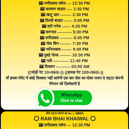
🎰 फरीदाबाद सवेरा --- 12:30 PM
🎰 कल्याण बाज़ार ---- 1:30 PM
🎰 खाटू धाम -------- 2:30 PM
🎰 दिल्ली बाज़ार ------ 3:05 PM
🎰 श्री गणेश ------ 4:35 PM
🎰 करनाल ---------- 5:30 PM
🎰 फरीदाबाद --------- 6:05 PM
🎰 गोवा किंग -------- 7:30 PM
🎰 गाजियाबाद ------- 9:40 PM
🎰 दुबई गोल्ड -------- 10:30 PM
🎰 गली ----------- 11:40 PM
🎰 दिसावर ---------- 03:00 AM
((जोड़ी रेट 10=960/-)) ((हरूफ़ रेट 100=960/-))
माँ क़सम पेमेंट में कोई दिक्कत नहीं आयेगी एक बार सेवा का मोका जरूर दे सट्टा कंपनी
मैनेजर की ज़िम्मेवारी है
सीधे सट्टा कंपनी का No 1 खाईवाल
⭕️ RAM BHAI KHAIWAL ⭕️
🎰 फरीदाबाद सवेरा --- 12:30 PM