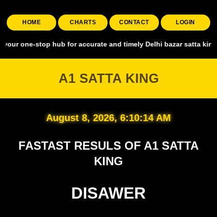
HOME
CHARTS
CONTACT
LOGIN
top hub for accurate and timely Delhi bazar satta king, covering all
A1 SATTA KING
August 8, 2026, 6:10:15 AM
FASTAST RESULS OF A1 SATTA
KING
DISAWER