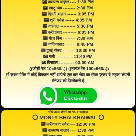
🎰 कल्याण बाज़ार ---- 1:30 PM
🎰 खाटू धाम -------- 2:30 PM
🎰 दिल्ली बाज़ार ------ 3:05 PM
🎰 श्री गणेश ------ 4:35 PM
🎰 करनाल ---------- 5:30 PM
🎰 फरीदाबाद --------- 6:05 PM
🎰 गोवा किंग -------- 7:30 PM
🎰 गाजियाबाद ------- 9:40 PM
🎰 दुबई गोल्ड -------- 10:30 PM
🎰 गली ----------- 11:40 PM
🎰 दिसावर ---------- 03:00 AM
((जोड़ी रेट 10=960/-)) ((हरूफ़ रेट 100=960/-))
माँ क़सम पेमेंट में कोई दिक्कत नहीं आयेगी एक बार सेवा का मोका ज़रूर दे सट्टा कंपनी
मैनेजर की ज़िम्मेवारी है
सीधे सट्टा कंपनी का No 1 खाईवाल
⭕️ MONTY BHAI KHAIWAL ⭕️
🎰 फरीदाबाद सवेरा --- 12:30 PM
🎰 कल्याण बाज़ार ---- 1:30 PM