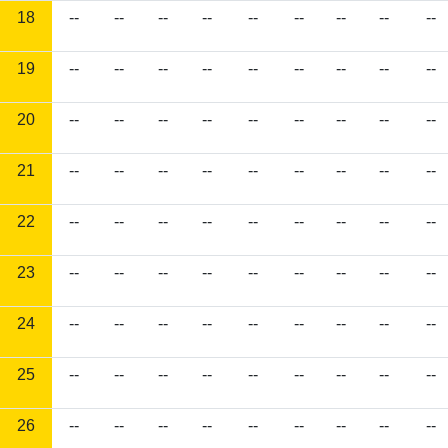
18
--
--
--
--
--
--
--
--
--
19
--
--
--
--
--
--
--
--
--
20
--
--
--
--
--
--
--
--
--
21
--
--
--
--
--
--
--
--
--
22
--
--
--
--
--
--
--
--
--
23
--
--
--
--
--
--
--
--
--
24
--
--
--
--
--
--
--
--
--
25
--
--
--
--
--
--
--
--
--
26
--
--
--
--
--
--
--
--
--