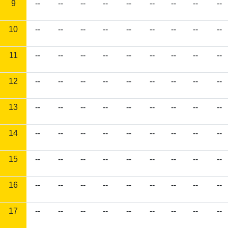
9
--
--
--
--
--
--
--
--
--
10
--
--
--
--
--
--
--
--
--
11
--
--
--
--
--
--
--
--
--
12
--
--
--
--
--
--
--
--
--
13
--
--
--
--
--
--
--
--
--
14
--
--
--
--
--
--
--
--
--
15
--
--
--
--
--
--
--
--
--
16
--
--
--
--
--
--
--
--
--
17
--
--
--
--
--
--
--
--
--