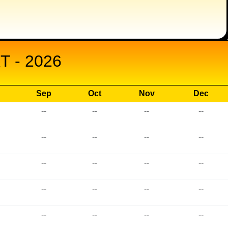
 - 2026
Sep
Oct
Nov
Dec
--
--
--
--
--
--
--
--
--
--
--
--
--
--
--
--
--
--
--
--