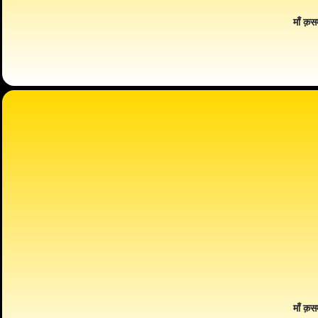
माँ क़स
माँ क़स