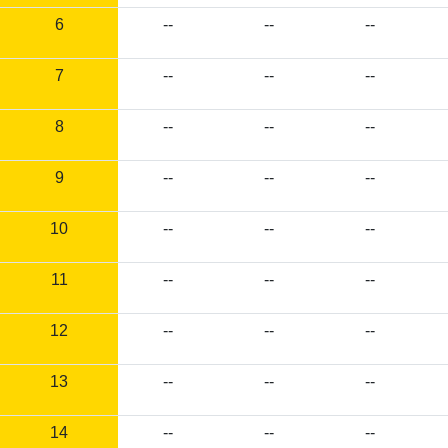
6
--
--
--
7
--
--
--
8
--
--
--
9
--
--
--
10
--
--
--
11
--
--
--
12
--
--
--
13
--
--
--
14
--
--
--