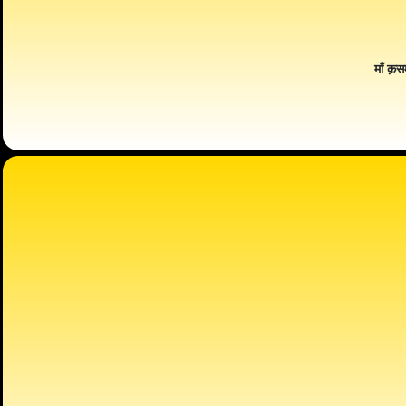
माँ क़स