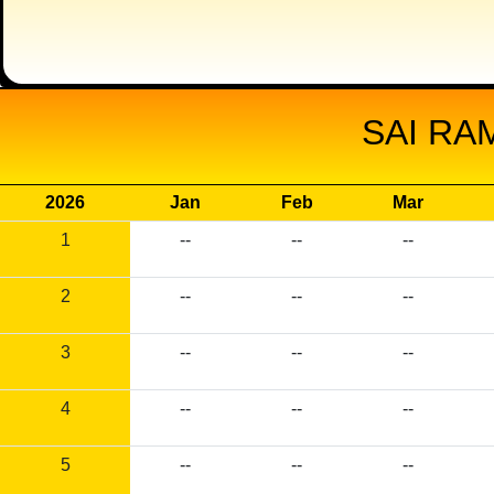
SAI RA
2026
Jan
Feb
Mar
1
--
--
--
2
--
--
--
3
--
--
--
4
--
--
--
5
--
--
--