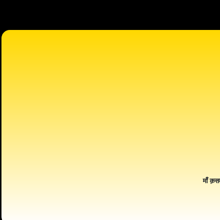
माँ क़स