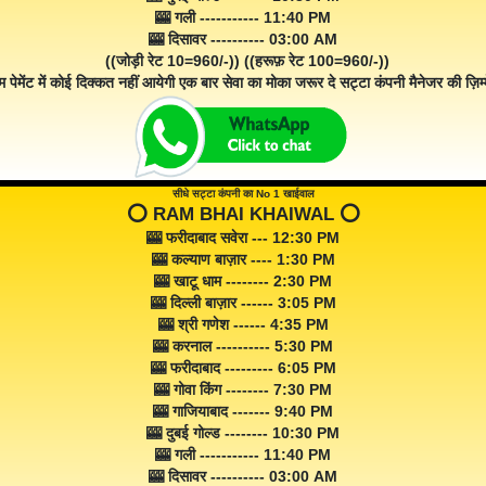
🎰 गली ----------- 11:40 PM
🎰 दिसावर ---------- 03:00 AM
((जोड़ी रेट 10=960/-)) ((हरूफ़ रेट 100=960/-))
म पेमेंट में कोई दिक्कत नहीं आयेगी एक बार सेवा का मोका जरूर दे सट्टा कंपनी मैनेजर की ज़िम्म
सीधे सट्टा कंपनी का No 1 खाईवाल
⭕️ RAM BHAI KHAIWAL ⭕️
🎰 फरीदाबाद सवेरा --- 12:30 PM
🎰 कल्याण बाज़ार ---- 1:30 PM
🎰 खाटू धाम -------- 2:30 PM
🎰 दिल्ली बाज़ार ------ 3:05 PM
🎰 श्री गणेश ------ 4:35 PM
🎰 करनाल ---------- 5:30 PM
🎰 फरीदाबाद --------- 6:05 PM
🎰 गोवा किंग -------- 7:30 PM
🎰 गाजियाबाद ------- 9:40 PM
🎰 दुबई गोल्ड -------- 10:30 PM
🎰 गली ----------- 11:40 PM
🎰 दिसावर ---------- 03:00 AM