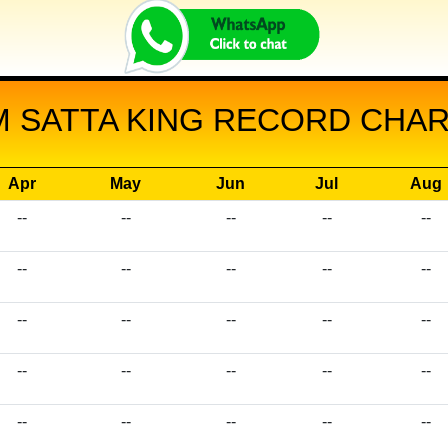
M SATTA KING RECORD CHART
Apr
May
Jun
Jul
Aug
--
--
--
--
--
--
--
--
--
--
--
--
--
--
--
--
--
--
--
--
--
--
--
--
--