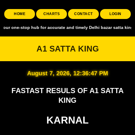
HOME
CHARTS
CONTACT
LOGIN
top hub for accurate and timely Delhi bazar satta king, covering al
A1 SATTA KING
August 7, 2026, 12:36:48 PM
FASTAST RESULS OF A1 SATTA
KING
KARNAL