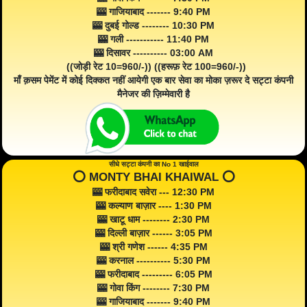
🎰 गाजियाबाद ------- 9:40 PM
🎰 दुबई गोल्ड -------- 10:30 PM
🎰 गली ----------- 11:40 PM
🎰 दिसावर ---------- 03:00 AM
((जोड़ी रेट 10=960/-)) ((हरूफ़ रेट 100=960/-))
माँ क़सम पेमेंट में कोई दिक्कत नहीं आयेगी एक बार सेवा का मोका ज़रूर दे सट्टा कंपनी
मैनेजर की ज़िम्मेवारी है
सीधे सट्टा कंपनी का No 1 खाईवाल
⭕️ MONTY BHAI KHAIWAL ⭕️
🎰 फरीदाबाद सवेरा --- 12:30 PM
🎰 कल्याण बाज़ार ---- 1:30 PM
🎰 खाटू धाम -------- 2:30 PM
🎰 दिल्ली बाज़ार ------ 3:05 PM
🎰 श्री गणेश ------ 4:35 PM
🎰 करनाल ---------- 5:30 PM
🎰 फरीदाबाद --------- 6:05 PM
🎰 गोवा किंग -------- 7:30 PM
🎰 गाजियाबाद ------- 9:40 PM