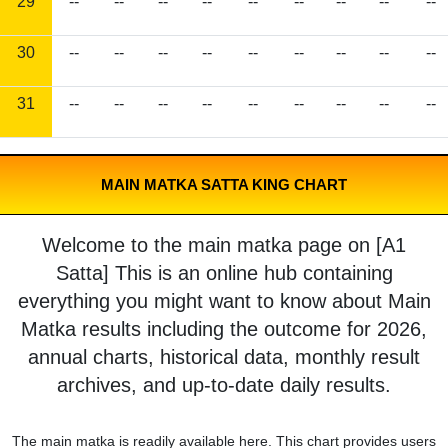
29
--
--
--
--
--
--
--
--
--
30
--
--
--
--
--
--
--
--
--
31
--
--
--
--
--
--
--
--
--
MAIN MATKA SATTA KING CHART
Welcome to the main matka page on [A1
Satta] This is an online hub containing
everything you might want to know about Main
Matka results including the outcome for 2026,
annual charts, historical data, monthly result
archives, and up-to-date daily results.
The main matka is readily available here. This chart provides users