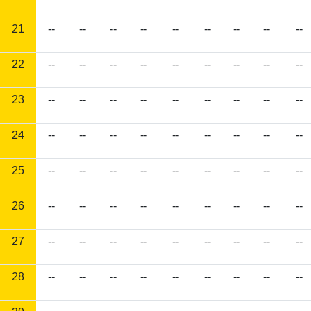
21
--
--
--
--
--
--
--
--
--
22
--
--
--
--
--
--
--
--
--
23
--
--
--
--
--
--
--
--
--
24
--
--
--
--
--
--
--
--
--
25
--
--
--
--
--
--
--
--
--
26
--
--
--
--
--
--
--
--
--
27
--
--
--
--
--
--
--
--
--
28
--
--
--
--
--
--
--
--
--