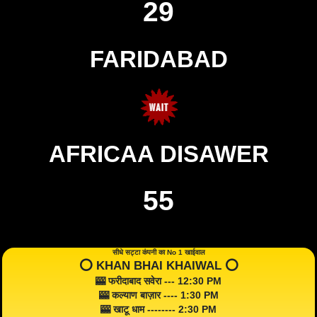
29
FARIDABAD
AFRICAA DISAWER
55
सीधे सट्टा कंपनी का No 1 खाईवाल
⭕️ KHAN BHAI KHAIWAL ⭕️
🎰 फरीदाबाद सवेरा --- 12:30 PM
🎰 कल्याण बाज़ार ---- 1:30 PM
🎰 खाटू धाम -------- 2:30 PM