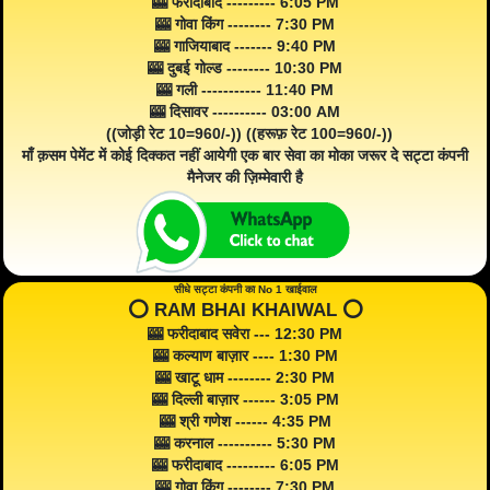
🎰 फरीदाबाद --------- 6:05 PM
🎰 गोवा किंग -------- 7:30 PM
🎰 गाजियाबाद ------- 9:40 PM
🎰 दुबई गोल्ड -------- 10:30 PM
🎰 गली ----------- 11:40 PM
🎰 दिसावर ---------- 03:00 AM
((जोड़ी रेट 10=960/-)) ((हरूफ़ रेट 100=960/-))
माँ क़सम पेमेंट में कोई दिक्कत नहीं आयेगी एक बार सेवा का मोका जरूर दे सट्टा कंपनी
मैनेजर की ज़िम्मेवारी है
सीधे सट्टा कंपनी का No 1 खाईवाल
⭕️ RAM BHAI KHAIWAL ⭕️
🎰 फरीदाबाद सवेरा --- 12:30 PM
🎰 कल्याण बाज़ार ---- 1:30 PM
🎰 खाटू धाम -------- 2:30 PM
🎰 दिल्ली बाज़ार ------ 3:05 PM
🎰 श्री गणेश ------ 4:35 PM
🎰 करनाल ---------- 5:30 PM
🎰 फरीदाबाद --------- 6:05 PM
🎰 गोवा किंग -------- 7:30 PM