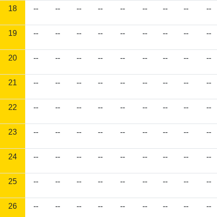
18
--
--
--
--
--
--
--
--
--
19
--
--
--
--
--
--
--
--
--
20
--
--
--
--
--
--
--
--
--
21
--
--
--
--
--
--
--
--
--
22
--
--
--
--
--
--
--
--
--
23
--
--
--
--
--
--
--
--
--
24
--
--
--
--
--
--
--
--
--
25
--
--
--
--
--
--
--
--
--
26
--
--
--
--
--
--
--
--
--