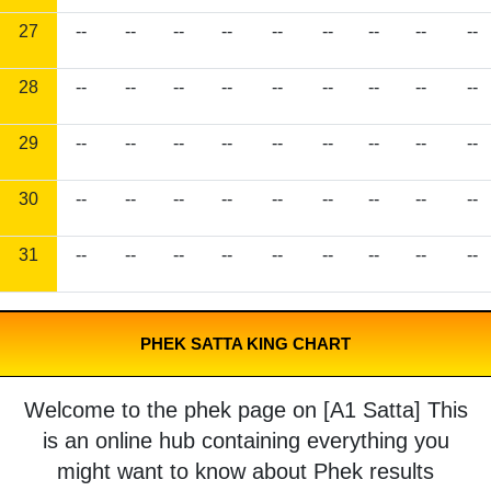
27
--
--
--
--
--
--
--
--
--
28
--
--
--
--
--
--
--
--
--
29
--
--
--
--
--
--
--
--
--
30
--
--
--
--
--
--
--
--
--
31
--
--
--
--
--
--
--
--
--
PHEK SATTA KING CHART
Welcome to the phek page on [A1 Satta] This
is an online hub containing everything you
might want to know about Phek results