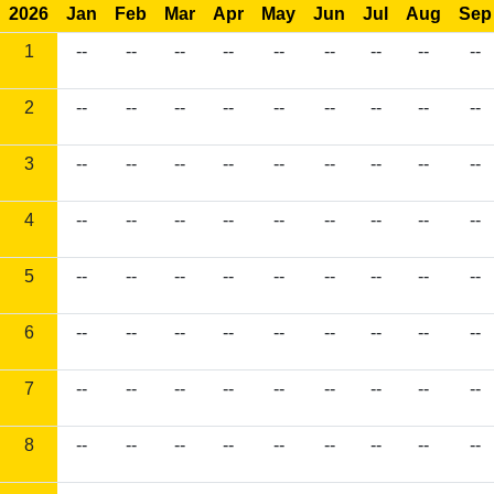
2026
Jan
Feb
Mar
Apr
May
Jun
Jul
Aug
Sep
1
--
--
--
--
--
--
--
--
--
2
--
--
--
--
--
--
--
--
--
3
--
--
--
--
--
--
--
--
--
4
--
--
--
--
--
--
--
--
--
5
--
--
--
--
--
--
--
--
--
6
--
--
--
--
--
--
--
--
--
7
--
--
--
--
--
--
--
--
--
8
--
--
--
--
--
--
--
--
--