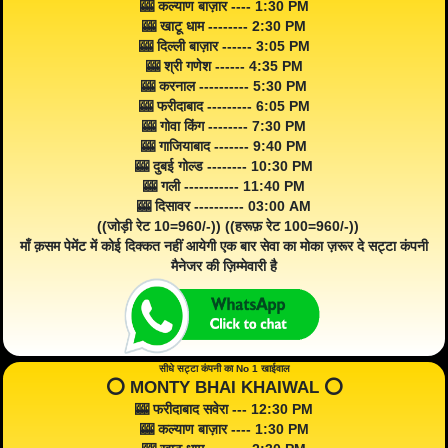
🎰 कल्याण बाज़ार ---- 1:30 PM
🎰 खाटू धाम -------- 2:30 PM
🎰 दिल्ली बाज़ार ------ 3:05 PM
🎰 श्री गणेश ------ 4:35 PM
🎰 करनाल ---------- 5:30 PM
🎰 फरीदाबाद --------- 6:05 PM
🎰 गोवा किंग -------- 7:30 PM
🎰 गाजियाबाद ------- 9:40 PM
🎰 दुबई गोल्ड -------- 10:30 PM
🎰 गली ----------- 11:40 PM
🎰 दिसावर ---------- 03:00 AM
((जोड़ी रेट 10=960/-)) ((हरूफ़ रेट 100=960/-))
माँ क़सम पेमेंट में कोई दिक्कत नहीं आयेगी एक बार सेवा का मोका ज़रूर दे सट्टा कंपनी
मैनेजर की ज़िम्मेवारी है
सीधे सट्टा कंपनी का No 1 खाईवाल
⭕️ MONTY BHAI KHAIWAL ⭕️
🎰 फरीदाबाद सवेरा --- 12:30 PM
🎰 कल्याण बाज़ार ---- 1:30 PM