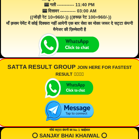
🎰 गली ----------- 11:40 PM
🎰 दिसावर ---------- 03:00 AM
((जोड़ी रेट 10=960/-)) ((हरूफ़ रेट 100=960/-))
माँ क़सम पेमेंट में कोई दिक्कत नहीं आयेगी एक बार सेवा का मोका जरूर दे सट्टा कंपनी
मैनेजर की ज़िम्मेवारी है
SATTA RESULT GROUP
JOIN HERE FOR FASTEST
RESULT 👇🏾👇🏾
सीधे सट्टा कंपनी का No 1 खाईवाल
⭕️ SANJAY BHAI KHAIWAL ⭕️