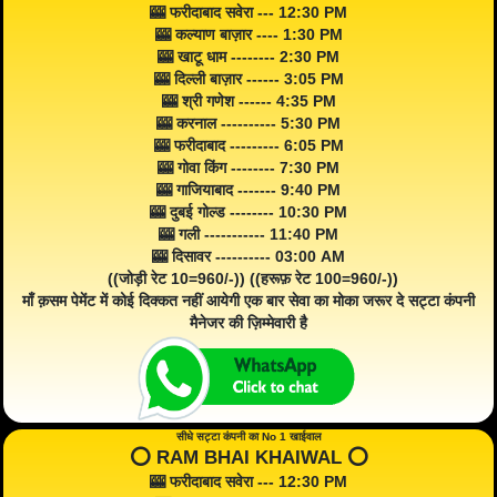
🎰 फरीदाबाद सवेरा --- 12:30 PM
🎰 कल्याण बाज़ार ---- 1:30 PM
🎰 खाटू धाम -------- 2:30 PM
🎰 दिल्ली बाज़ार ------ 3:05 PM
🎰 श्री गणेश ------ 4:35 PM
🎰 करनाल ---------- 5:30 PM
🎰 फरीदाबाद --------- 6:05 PM
🎰 गोवा किंग -------- 7:30 PM
🎰 गाजियाबाद ------- 9:40 PM
🎰 दुबई गोल्ड -------- 10:30 PM
🎰 गली ----------- 11:40 PM
🎰 दिसावर ---------- 03:00 AM
((जोड़ी रेट 10=960/-)) ((हरूफ़ रेट 100=960/-))
माँ क़सम पेमेंट में कोई दिक्कत नहीं आयेगी एक बार सेवा का मोका जरूर दे सट्टा कंपनी
मैनेजर की ज़िम्मेवारी है
सीधे सट्टा कंपनी का No 1 खाईवाल
⭕️ RAM BHAI KHAIWAL ⭕️
🎰 फरीदाबाद सवेरा --- 12:30 PM