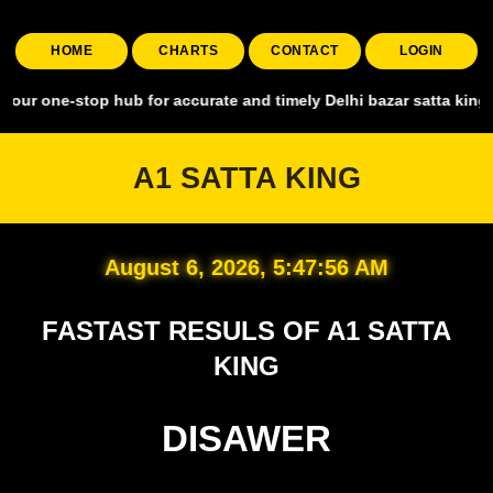
HOME
CHARTS
CONTACT
LOGIN
top hub for accurate and timely Delhi bazar satta king, covering al
A1 SATTA KING
August 6, 2026, 5:47:57 AM
FASTAST RESULS OF A1 SATTA
KING
DISAWER