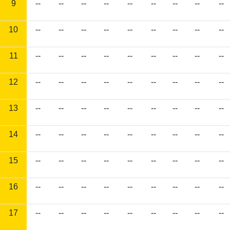
9
--
--
--
--
--
--
--
--
--
10
--
--
--
--
--
--
--
--
--
11
--
--
--
--
--
--
--
--
--
12
--
--
--
--
--
--
--
--
--
13
--
--
--
--
--
--
--
--
--
14
--
--
--
--
--
--
--
--
--
15
--
--
--
--
--
--
--
--
--
16
--
--
--
--
--
--
--
--
--
17
--
--
--
--
--
--
--
--
--