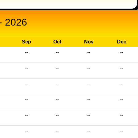
 2026
Sep
Oct
Nov
Dec
--
--
--
--
--
--
--
--
--
--
--
--
--
--
--
--
--
--
--
--
--
--
--
--