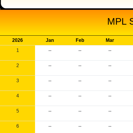
MPL 
2026
Jan
Feb
Mar
1
--
--
--
2
--
--
--
3
--
--
--
4
--
--
--
5
--
--
--
6
--
--
--