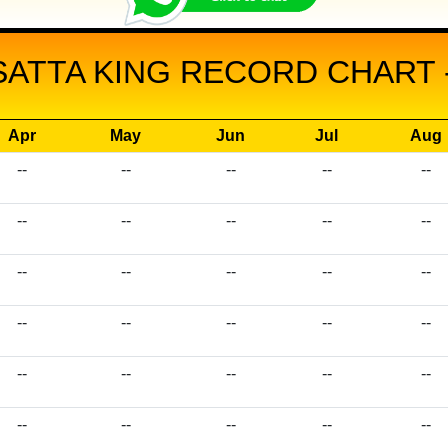
SATTA KING RECORD CHART -
Apr
May
Jun
Jul
Aug
--
--
--
--
--
--
--
--
--
--
--
--
--
--
--
--
--
--
--
--
--
--
--
--
--
--
--
--
--
--