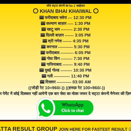
सीधे सट्टा कंपनी का No 1 खाईवाल
⭕️ KHAN BHAI KHAIWAL ⭕️
🎰 फरीदाबाद सवेरा --- 12:30 PM
🎰 कल्याण बाज़ार ---- 1:30 PM
🎰 खाटू धाम -------- 2:30 PM
🎰 दिल्ली बाज़ार ------ 3:05 PM
🎰 श्री गणेश ------ 4:35 PM
🎰 करनाल ---------- 5:30 PM
🎰 फरीदाबाद --------- 6:05 PM
🎰 गोवा किंग -------- 7:30 PM
🎰 गाजियाबाद ------- 9:40 PM
🎰 दुबई गोल्ड -------- 10:30 PM
🎰 गली ----------- 11:40 PM
🎰 दिसावर ---------- 03:00 AM
((जोड़ी रेट 10=960/-)) ((हरूफ़ रेट 100=960/-))
म पेमेंट में कोई दिक्कत नहीं आयेगी एक बार सेवा का मोका जरूर दे सट्टा कंपनी मैनेजर की ज़िम्म
ATTA RESULT GROUP
JOIN HERE FOR FASTEST RESULT 👇🏾