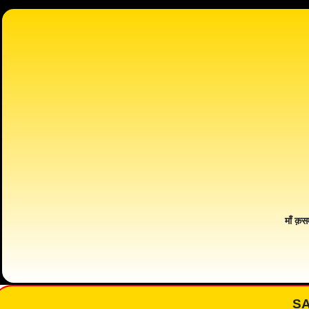
माँ क़स
S