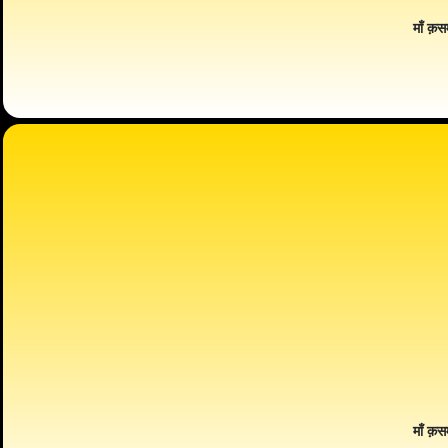
माँ क़स
माँ क़स