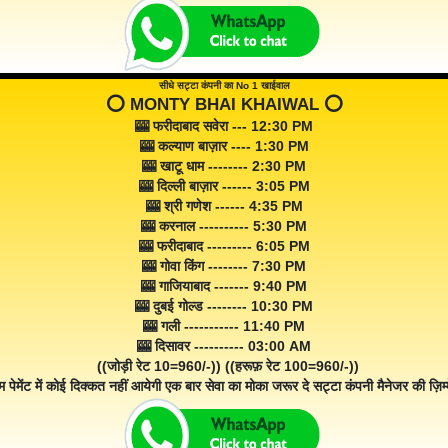
सीधे सट्टा कंपनी का No 1 खाईवाल
⭕️ MONTY BHAI KHAIWAL ⭕️
🎰 फरीदाबाद सवेरा --- 12:30 PM
🎰 कल्याण बाज़ार ---- 1:30 PM
🎰 खाटू धाम -------- 2:30 PM
🎰 दिल्ली बाज़ार ------ 3:05 PM
🎰 श्री गणेश ------ 4:35 PM
🎰 करनाल ---------- 5:30 PM
🎰 फरीदाबाद --------- 6:05 PM
🎰 गोवा किंग -------- 7:30 PM
🎰 गाजियाबाद ------- 9:40 PM
🎰 दुबई गोल्ड -------- 10:30 PM
🎰 गली ----------- 11:40 PM
🎰 दिसावर ---------- 03:00 AM
((जोड़ी रेट 10=960/-)) ((हरूफ़ रेट 100=960/-))
म पेमेंट में कोई दिक्कत नहीं आयेगी एक बार सेवा का मोका जरूर दे सट्टा कंपनी मैनेजर की ज़िम्म