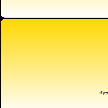
माँ क़स