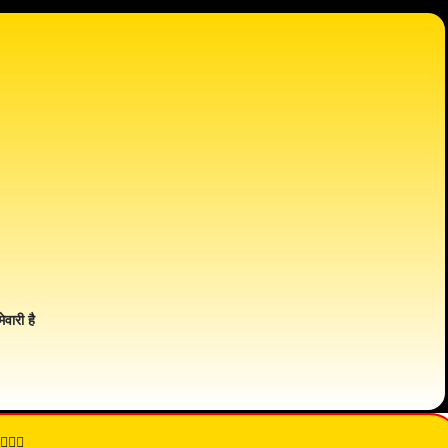
ेवारी है
👇🏾