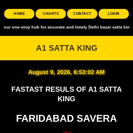
HOME
CHARTS
CONTACT
LOGIN
stop hub for accurate and timely Delhi bazar satta king, covering al
A1 SATTA KING
August 9, 2026, 6:53:03 AM
FASTAST RESULS OF A1 SATTA
KING
FARIDABAD SAVERA