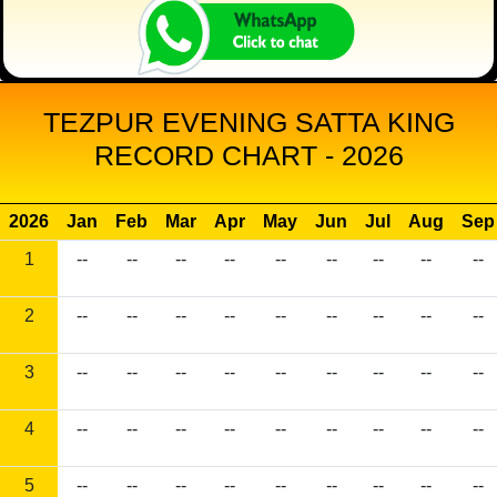
TEZPUR EVENING SATTA KING
RECORD CHART - 2026
2026
Jan
Feb
Mar
Apr
May
Jun
Jul
Aug
Sep
1
--
--
--
--
--
--
--
--
--
2
--
--
--
--
--
--
--
--
--
3
--
--
--
--
--
--
--
--
--
4
--
--
--
--
--
--
--
--
--
5
--
--
--
--
--
--
--
--
--