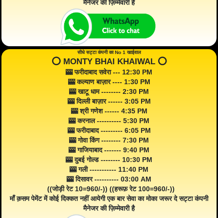
मैनेजर की ज़िम्मेवारी है
सीधे सट्टा कंपनी का No 1 खाईवाल
⭕️ MONTY BHAI KHAIWAL ⭕️
🎰 फरीदाबाद सवेरा --- 12:30 PM
🎰 कल्याण बाज़ार ---- 1:30 PM
🎰 खाटू धाम -------- 2:30 PM
🎰 दिल्ली बाज़ार ------ 3:05 PM
🎰 श्री गणेश ------ 4:35 PM
🎰 करनाल ---------- 5:30 PM
🎰 फरीदाबाद --------- 6:05 PM
🎰 गोवा किंग -------- 7:30 PM
🎰 गाजियाबाद ------- 9:40 PM
🎰 दुबई गोल्ड -------- 10:30 PM
🎰 गली ----------- 11:40 PM
🎰 दिसावर ---------- 03:00 AM
((जोड़ी रेट 10=960/-)) ((हरूफ़ रेट 100=960/-))
माँ क़सम पेमेंट में कोई दिक्कत नहीं आयेगी एक बार सेवा का मोका जरूर दे सट्टा कंपनी
मैनेजर की ज़िम्मेवारी है