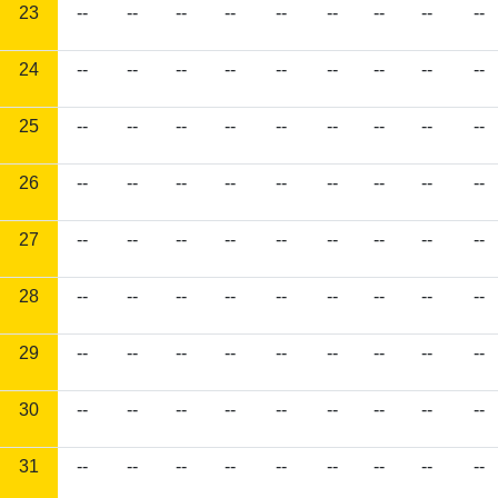
23
--
--
--
--
--
--
--
--
--
24
--
--
--
--
--
--
--
--
--
25
--
--
--
--
--
--
--
--
--
26
--
--
--
--
--
--
--
--
--
27
--
--
--
--
--
--
--
--
--
28
--
--
--
--
--
--
--
--
--
29
--
--
--
--
--
--
--
--
--
30
--
--
--
--
--
--
--
--
--
31
--
--
--
--
--
--
--
--
--