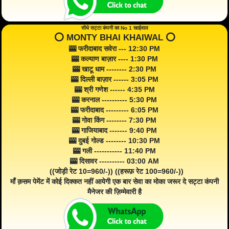
सीधे सट्टा कंपनी का No 1 खाईवाल
⭕️ MONTY BHAI KHAIWAL ⭕️
🎰 फरीदाबाद सवेरा --- 12:30 PM
🎰 कल्याण बाज़ार ---- 1:30 PM
🎰 खाटू धाम -------- 2:30 PM
🎰 दिल्ली बाज़ार ------ 3:05 PM
🎰 श्री गणेश ------ 4:35 PM
🎰 करनाल ---------- 5:30 PM
🎰 फरीदाबाद --------- 6:05 PM
🎰 गोवा किंग -------- 7:30 PM
🎰 गाजियाबाद ------- 9:40 PM
🎰 दुबई गोल्ड -------- 10:30 PM
🎰 गली ----------- 11:40 PM
🎰 दिसावर ---------- 03:00 AM
((जोड़ी रेट 10=960/-)) ((हरूफ़ रेट 100=960/-))
माँ क़सम पेमेंट में कोई दिक्कत नहीं आयेगी एक बार सेवा का मोका जरूर दे सट्टा कंपनी
मैनेजर की ज़िम्मेवारी है