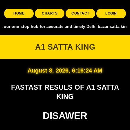
HOME
CHARTS
CONTACT
LOGIN
stop hub for accurate and timely Delhi bazar satta king, covering al
A1 SATTA KING
August 8, 2026, 6:16:25 AM
FASTAST RESULS OF A1 SATTA
KING
DISAWER