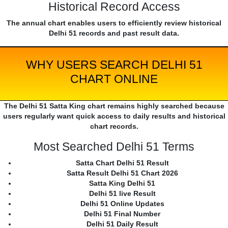
Historical Record Access
The annual chart enables users to efficiently review historical
Delhi 51 records and past result data.
WHY USERS SEARCH DELHI 51
CHART ONLINE
The Delhi 51 Satta King chart remains highly searched because
users regularly want quick access to daily results and historical
chart records.
Most Searched Delhi 51 Terms
Satta Chart Delhi 51 Result
Satta Result Delhi 51 Chart 2026
Satta King Delhi 51
Delhi 51 live Result
Delhi 51 Online Updates
Delhi 51 Final Number
Delhi 51 Daily Result