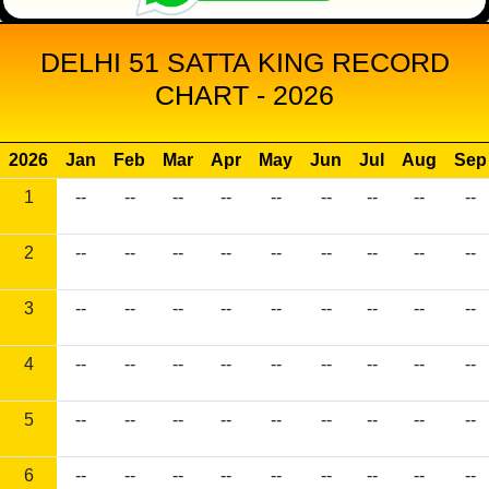
DELHI 51 SATTA KING RECORD
CHART - 2026
2026
Jan
Feb
Mar
Apr
May
Jun
Jul
Aug
Sep
1
--
--
--
--
--
--
--
--
--
2
--
--
--
--
--
--
--
--
--
3
--
--
--
--
--
--
--
--
--
4
--
--
--
--
--
--
--
--
--
5
--
--
--
--
--
--
--
--
--
6
--
--
--
--
--
--
--
--
--