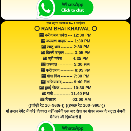
सीधे सट्टा कंपनी का No 1 खाईवाल
⭕️ RAM BHAI KHAIWAL ⭕️
🎰 फरीदाबाद सवेरा --- 12:30 PM
🎰 कल्याण बाज़ार ---- 1:30 PM
🎰 खाटू धाम -------- 2:30 PM
🎰 दिल्ली बाज़ार ------ 3:05 PM
🎰 श्री गणेश ------ 4:35 PM
🎰 करनाल ---------- 5:30 PM
🎰 फरीदाबाद --------- 6:05 PM
🎰 गोवा किंग -------- 7:30 PM
🎰 गाजियाबाद ------- 9:40 PM
🎰 दुबई गोल्ड -------- 10:30 PM
🎰 गली ----------- 11:40 PM
🎰 दिसावर ---------- 03:00 AM
((जोड़ी रेट 10=960/-)) ((हरूफ़ रेट 100=960/-))
माँ क़सम पेमेंट में कोई दिक्कत नहीं आयेगी एक बार सेवा का मोका ज़रूर दे सट्टा कंपनी
मैनेजर की ज़िम्मेवारी है