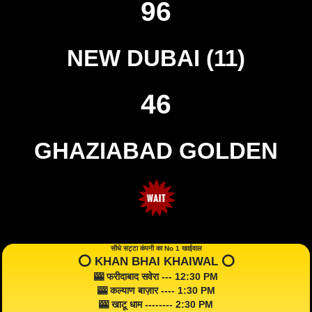
96
NEW DUBAI (11)
46
GHAZIABAD GOLDEN
सीधे सट्टा कंपनी का No 1 खाईवाल
⭕️ KHAN BHAI KHAIWAL ⭕️
🎰 फरीदाबाद सवेरा --- 12:30 PM
🎰 कल्याण बाज़ार ---- 1:30 PM
🎰 खाटू धाम -------- 2:30 PM