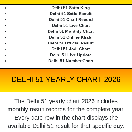
Delhi 51 Satta King
Delhi 51 Satta Result
Delhi 51 Chart Record
Delhi 51 Live Chart
Delhi 51 Monthly Chart
Delhi 51 Online Khabr
Delhi 51 Official Result
Delhi 51 Jodi Chart
Delhi 51 Live Update
Delhi 51 Number Chart
DELHI 51 YEARLY CHART 2026
The Delhi 51 yearly chart 2026 includes
monthly result records for the complete year.
Every date row in the chart displays the
available Delhi 51 result for that specific day.