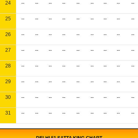
24
--
--
--
--
--
--
--
--
--
25
--
--
--
--
--
--
--
--
--
26
--
--
--
--
--
--
--
--
--
27
--
--
--
--
--
--
--
--
--
28
--
--
--
--
--
--
--
--
--
29
--
--
--
--
--
--
--
--
--
30
--
--
--
--
--
--
--
--
--
31
--
--
--
--
--
--
--
--
--
DELHI 51 SATTA KING CHART