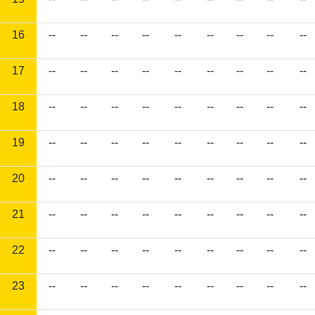
16
--
--
--
--
--
--
--
--
--
17
--
--
--
--
--
--
--
--
--
18
--
--
--
--
--
--
--
--
--
19
--
--
--
--
--
--
--
--
--
20
--
--
--
--
--
--
--
--
--
21
--
--
--
--
--
--
--
--
--
22
--
--
--
--
--
--
--
--
--
23
--
--
--
--
--
--
--
--
--