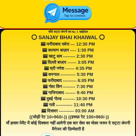
सीधे सट्टा कंपनी का No 1 खाईवाल
⭕️ SANJAY BHAI KHAIWAL ⭕️
🎰 फरीदाबाद सवेरा --- 12:30 PM
🎰 कल्याण बाज़ार ---- 1:30 PM
🎰 खाटू धाम -------- 2:30 PM
🎰 दिल्ली बाज़ार ------ 3:05 PM
🎰 श्री गणेश ------ 4:35 PM
🎰 करनाल ---------- 5:30 PM
🎰 फरीदाबाद --------- 6:05 PM
🎰 गोवा किंग -------- 7:30 PM
🎰 गाजियाबाद ------- 9:40 PM
🎰 दुबई गोल्ड -------- 10:30 PM
🎰 गली ----------- 11:40 PM
🎰 दिसावर ---------- 03:00 AM
((जोड़ी रेट 10=960/-)) ((हरूफ़ रेट 100=960/-))
माँ क़सम पेमेंट में कोई दिक्कत नहीं आयेगी एक बार सेवा का मोका जरूर दे सट्टा कंपनी
मैनेजर की ज़िम्मेवारी है