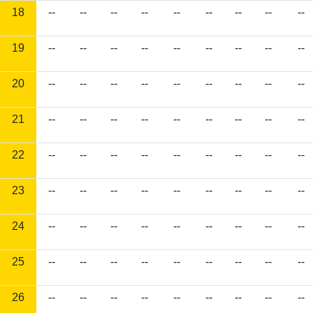
18
--
--
--
--
--
--
--
--
--
19
--
--
--
--
--
--
--
--
--
20
--
--
--
--
--
--
--
--
--
21
--
--
--
--
--
--
--
--
--
22
--
--
--
--
--
--
--
--
--
23
--
--
--
--
--
--
--
--
--
24
--
--
--
--
--
--
--
--
--
25
--
--
--
--
--
--
--
--
--
26
--
--
--
--
--
--
--
--
--