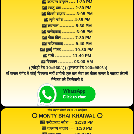
🎰 कल्याण बाज़ार ---- 1:30 PM
🎰 खाटू धाम -------- 2:30 PM
🎰 दिल्ली बाज़ार ------ 3:05 PM
🎰 श्री गणेश ------ 4:35 PM
🎰 करनाल ---------- 5:30 PM
🎰 फरीदाबाद --------- 6:05 PM
🎰 गोवा किंग -------- 7:30 PM
🎰 गाजियाबाद ------- 9:40 PM
🎰 दुबई गोल्ड -------- 10:30 PM
🎰 गली ----------- 11:40 PM
🎰 दिसावर ---------- 03:00 AM
((जोड़ी रेट 10=960/-)) ((हरूफ़ रेट 100=960/-))
माँ क़सम पेमेंट में कोई दिक्कत नहीं आयेगी एक बार सेवा का मोका ज़रूर दे सट्टा कंपनी
मैनेजर की ज़िम्मेवारी है
सीधे सट्टा कंपनी का No 1 खाईवाल
⭕️ MONTY BHAI KHAIWAL ⭕️
🎰 फरीदाबाद सवेरा --- 12:30 PM
🎰 कल्याण बाज़ार ---- 1:30 PM