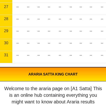
27
--
--
--
--
--
--
--
--
--
28
--
--
--
--
--
--
--
--
--
29
--
--
--
--
--
--
--
--
--
30
--
--
--
--
--
--
--
--
--
31
--
--
--
--
--
--
--
--
--
ARARIA SATTA KING CHART
Welcome to the araria page on [A1 Satta] This
is an online hub containing everything you
might want to know about Araria results