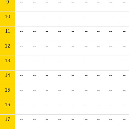
9
--
--
--
--
--
--
--
--
--
10
--
--
--
--
--
--
--
--
--
11
--
--
--
--
--
--
--
--
--
12
--
--
--
--
--
--
--
--
--
13
--
--
--
--
--
--
--
--
--
14
--
--
--
--
--
--
--
--
--
15
--
--
--
--
--
--
--
--
--
16
--
--
--
--
--
--
--
--
--
17
--
--
--
--
--
--
--
--
--