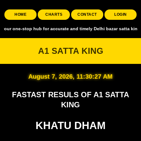
HOME
CHARTS
CONTACT
LOGIN
stop hub for accurate and timely Delhi bazar satta king, covering al
A1 SATTA KING
August 7, 2026, 11:30:28 AM
FASTAST RESULS OF A1 SATTA
KING
KHATU DHAM