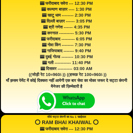
🎰 फरीदाबाद सवेरा --- 12:30 PM
🎰 कल्याण बाज़ार ---- 1:30 PM
🎰 खाटू धाम -------- 2:30 PM
🎰 दिल्ली बाज़ार ------ 3:05 PM
🎰 श्री गणेश ------ 4:35 PM
🎰 करनाल ---------- 5:30 PM
🎰 फरीदाबाद --------- 6:05 PM
🎰 गोवा किंग -------- 7:30 PM
🎰 गाजियाबाद ------- 9:40 PM
🎰 दुबई गोल्ड -------- 10:30 PM
🎰 गली ----------- 11:40 PM
🎰 दिसावर ---------- 03:00 AM
((जोड़ी रेट 10=960/-)) ((हरूफ़ रेट 100=960/-))
माँ क़सम पेमेंट में कोई दिक्कत नहीं आयेगी एक बार सेवा का मोका जरूर दे सट्टा कंपनी
मैनेजर की ज़िम्मेवारी है
सीधे सट्टा कंपनी का No 1 खाईवाल
⭕️ RAM BHAI KHAIWAL ⭕️
🎰 फरीदाबाद सवेरा --- 12:30 PM