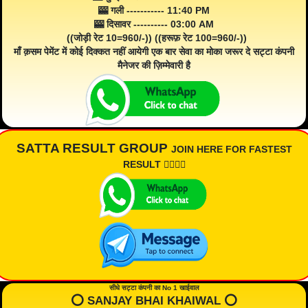
🎰 गली ----------- 11:40 PM
🎰 दिसावर ---------- 03:00 AM
((जोड़ी रेट 10=960/-)) ((हरूफ़ रेट 100=960/-))
माँ क़सम पेमेंट में कोई दिक्कत नहीं आयेगी एक बार सेवा का मोका जरूर दे सट्टा कंपनी
मैनेजर की ज़िम्मेवारी है
SATTA RESULT GROUP
JOIN HERE FOR FASTEST
RESULT 👇🏾👇🏾
सीधे सट्टा कंपनी का No 1 खाईवाल
⭕️ SANJAY BHAI KHAIWAL ⭕️