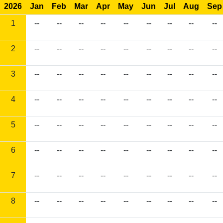
2026
Jan
Feb
Mar
Apr
May
Jun
Jul
Aug
Sep
1
--
--
--
--
--
--
--
--
--
2
--
--
--
--
--
--
--
--
--
3
--
--
--
--
--
--
--
--
--
4
--
--
--
--
--
--
--
--
--
5
--
--
--
--
--
--
--
--
--
6
--
--
--
--
--
--
--
--
--
7
--
--
--
--
--
--
--
--
--
8
--
--
--
--
--
--
--
--
--