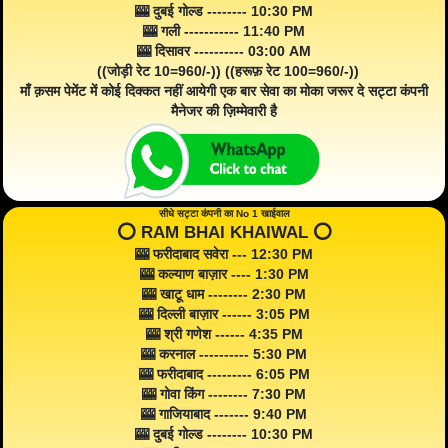
🎰 दुबई गोल्ड -------- 10:30 PM
🎰 गली ----------- 11:40 PM
🎰 दिसावर ---------- 03:00 AM
((जोड़ी रेट 10=960/-)) ((हरूफ़ रेट 100=960/-))
माँ क़सम पेमेंट में कोई दिक्कत नहीं आयेगी एक बार सेवा का मोका जरूर दे सट्टा कंपनी
मैनेजर की ज़िम्मेवारी है
सीधे सट्टा कंपनी का No 1 खाईवाल
⭕️ RAM BHAI KHAIWAL ⭕️
🎰 फरीदाबाद सवेरा --- 12:30 PM
🎰 कल्याण बाज़ार ---- 1:30 PM
🎰 खाटू धाम -------- 2:30 PM
🎰 दिल्ली बाज़ार ------ 3:05 PM
🎰 श्री गणेश ------ 4:35 PM
🎰 करनाल ---------- 5:30 PM
🎰 फरीदाबाद --------- 6:05 PM
🎰 गोवा किंग -------- 7:30 PM
🎰 गाजियाबाद ------- 9:40 PM
🎰 दुबई गोल्ड -------- 10:30 PM