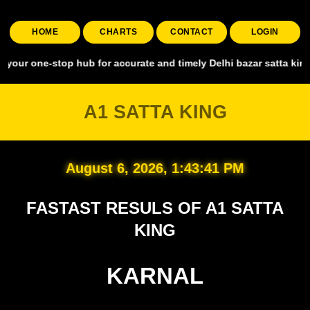
HOME
CHARTS
CONTACT
LOGIN
stop hub for accurate and timely Delhi bazar satta king, covering a
A1 SATTA KING
August 6, 2026, 1:43:42 PM
FASTAST RESULS OF A1 SATTA
KING
KARNAL