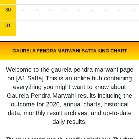
30
--
--
--
--
--
--
--
--
--
31
--
--
--
--
--
--
--
--
--
GAURELA PENDRA MARWAHI SATTA KING CHART
Welcome to the gaurela pendra marwahi page
on [A1 Satta] This is an online hub containing
everything you might want to know about
Gaurela Pendra Marwahi results including the
outcome for 2026, annual charts, historical
data, monthly result archives, and up-to-date
daily results.