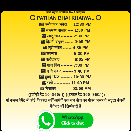
सीधे सट्टा कंपनी का No 1 खाईवाल
⭕️ PATHAN BHAI KHAIWAL ⭕️
🎰 फरीदाबाद सवेरा --- 12:30 PM
🎰 कल्याण बाज़ार ---- 1:30 PM
🎰 खाटू धाम -------- 2:30 PM
🎰 दिल्ली बाज़ार ------ 3:05 PM
🎰 श्री गणेश ------ 4:35 PM
🎰 करनाल ---------- 5:30 PM
🎰 फरीदाबाद --------- 6:05 PM
🎰 गोवा किंग -------- 7:30 PM
🎰 गाजियाबाद ------- 9:40 PM
🎰 दुबई गोल्ड -------- 10:30 PM
🎰 गली ----------- 11:40 PM
🎰 दिसावर ---------- 03:00 AM
((जोड़ी रेट 10=960/-)) ((हरूफ़ रेट 100=960/-))
माँ क़सम पेमेंट में कोई दिक्कत नहीं आयेगी एक बार सेवा का मोका जरूर दे सट्टा कंपनी
मैनेजर की ज़िम्मेवारी है