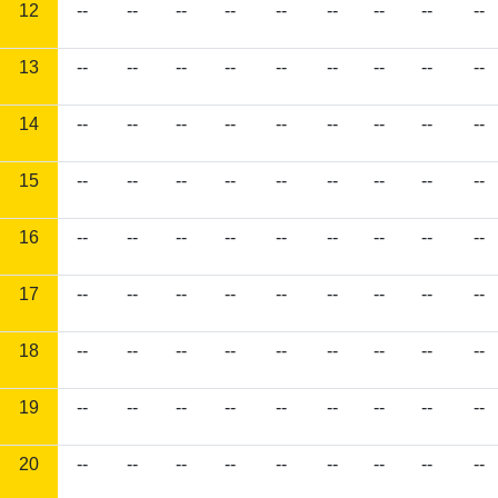
12
--
--
--
--
--
--
--
--
--
13
--
--
--
--
--
--
--
--
--
14
--
--
--
--
--
--
--
--
--
15
--
--
--
--
--
--
--
--
--
16
--
--
--
--
--
--
--
--
--
17
--
--
--
--
--
--
--
--
--
18
--
--
--
--
--
--
--
--
--
19
--
--
--
--
--
--
--
--
--
20
--
--
--
--
--
--
--
--
--