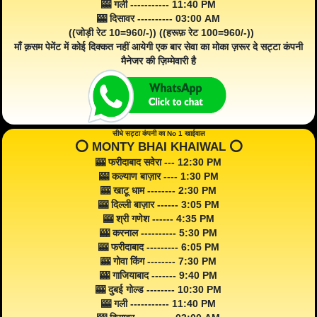
🎰 गली ----------- 11:40 PM
🎰 दिसावर ---------- 03:00 AM
((जोड़ी रेट 10=960/-)) ((हरूफ़ रेट 100=960/-))
माँ क़सम पेमेंट में कोई दिक्कत नहीं आयेगी एक बार सेवा का मोका ज़रूर दे सट्टा कंपनी
मैनेजर की ज़िम्मेवारी है
सीधे सट्टा कंपनी का No 1 खाईवाल
⭕️ MONTY BHAI KHAIWAL ⭕️
🎰 फरीदाबाद सवेरा --- 12:30 PM
🎰 कल्याण बाज़ार ---- 1:30 PM
🎰 खाटू धाम -------- 2:30 PM
🎰 दिल्ली बाज़ार ------ 3:05 PM
🎰 श्री गणेश ------ 4:35 PM
🎰 करनाल ---------- 5:30 PM
🎰 फरीदाबाद --------- 6:05 PM
🎰 गोवा किंग -------- 7:30 PM
🎰 गाजियाबाद ------- 9:40 PM
🎰 दुबई गोल्ड -------- 10:30 PM
🎰 गली ----------- 11:40 PM