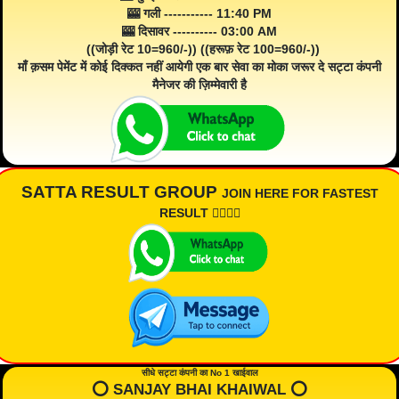
🎰 गली ----------- 11:40 PM
🎰 दिसावर ---------- 03:00 AM
((जोड़ी रेट 10=960/-)) ((हरूफ़ रेट 100=960/-))
माँ क़सम पेमेंट में कोई दिक्कत नहीं आयेगी एक बार सेवा का मोका जरूर दे सट्टा कंपनी
मैनेजर की ज़िम्मेवारी है
SATTA RESULT GROUP
JOIN HERE FOR FASTEST
RESULT 👇🏾👇🏾
सीधे सट्टा कंपनी का No 1 खाईवाल
⭕️ SANJAY BHAI KHAIWAL ⭕️