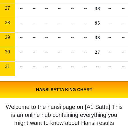
27
--
--
--
--
--
--
38
--
--
28
--
--
--
--
--
--
95
--
--
29
--
--
--
--
--
--
38
--
--
30
--
--
--
--
--
--
27
--
--
31
--
--
--
--
--
--
--
--
--
HANSI SATTA KING CHART
Welcome to the hansi page on [A1 Satta] This
is an online hub containing everything you
might want to know about Hansi results