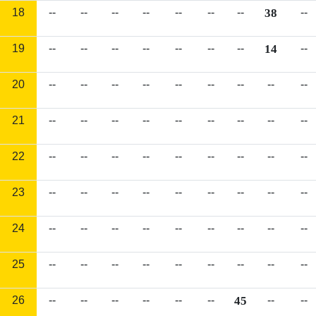
18
--
--
--
--
--
--
--
38
--
19
--
--
--
--
--
--
--
14
--
20
--
--
--
--
--
--
--
--
--
21
--
--
--
--
--
--
--
--
--
22
--
--
--
--
--
--
--
--
--
23
--
--
--
--
--
--
--
--
--
24
--
--
--
--
--
--
--
--
--
25
--
--
--
--
--
--
--
--
--
26
--
--
--
--
--
--
45
--
--