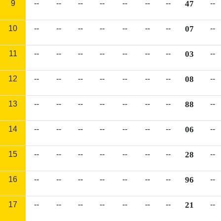
9
--
--
--
--
--
--
--
47
--
10
--
--
--
--
--
--
--
07
--
11
--
--
--
--
--
--
--
03
--
12
--
--
--
--
--
--
--
08
--
13
--
--
--
--
--
--
--
88
--
14
--
--
--
--
--
--
--
06
--
15
--
--
--
--
--
--
--
28
--
16
--
--
--
--
--
--
--
96
--
17
--
--
--
--
--
--
--
21
--