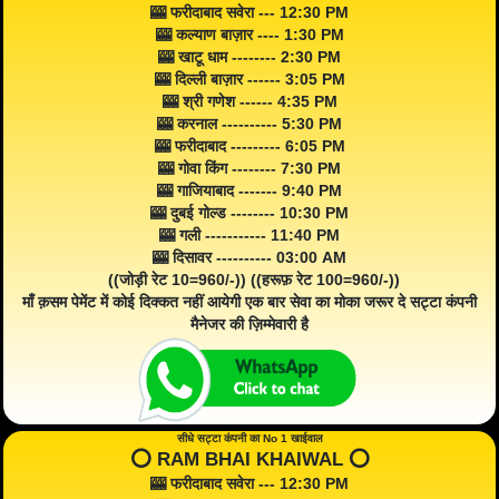
🎰 फरीदाबाद सवेरा --- 12:30 PM
🎰 कल्याण बाज़ार ---- 1:30 PM
🎰 खाटू धाम -------- 2:30 PM
🎰 दिल्ली बाज़ार ------ 3:05 PM
🎰 श्री गणेश ------ 4:35 PM
🎰 करनाल ---------- 5:30 PM
🎰 फरीदाबाद --------- 6:05 PM
🎰 गोवा किंग -------- 7:30 PM
🎰 गाजियाबाद ------- 9:40 PM
🎰 दुबई गोल्ड -------- 10:30 PM
🎰 गली ----------- 11:40 PM
🎰 दिसावर ---------- 03:00 AM
((जोड़ी रेट 10=960/-)) ((हरूफ़ रेट 100=960/-))
माँ क़सम पेमेंट में कोई दिक्कत नहीं आयेगी एक बार सेवा का मोका जरूर दे सट्टा कंपनी
मैनेजर की ज़िम्मेवारी है
सीधे सट्टा कंपनी का No 1 खाईवाल
⭕️ RAM BHAI KHAIWAL ⭕️
🎰 फरीदाबाद सवेरा --- 12:30 PM