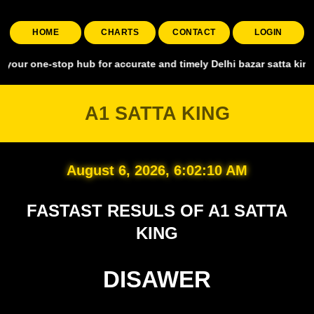
HOME
CHARTS
CONTACT
LOGIN
stop hub for accurate and timely Delhi bazar satta king, covering al
A1 SATTA KING
August 6, 2026, 6:02:11 AM
FASTAST RESULS OF A1 SATTA
KING
DISAWER