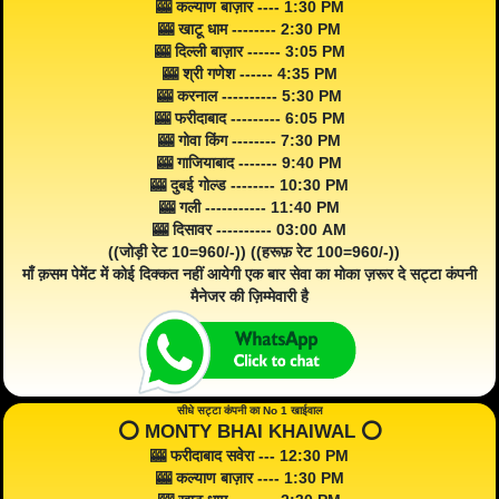
🎰 कल्याण बाज़ार ---- 1:30 PM
🎰 खाटू धाम -------- 2:30 PM
🎰 दिल्ली बाज़ार ------ 3:05 PM
🎰 श्री गणेश ------ 4:35 PM
🎰 करनाल ---------- 5:30 PM
🎰 फरीदाबाद --------- 6:05 PM
🎰 गोवा किंग -------- 7:30 PM
🎰 गाजियाबाद ------- 9:40 PM
🎰 दुबई गोल्ड -------- 10:30 PM
🎰 गली ----------- 11:40 PM
🎰 दिसावर ---------- 03:00 AM
((जोड़ी रेट 10=960/-)) ((हरूफ़ रेट 100=960/-))
माँ क़सम पेमेंट में कोई दिक्कत नहीं आयेगी एक बार सेवा का मोका ज़रूर दे सट्टा कंपनी
मैनेजर की ज़िम्मेवारी है
सीधे सट्टा कंपनी का No 1 खाईवाल
⭕️ MONTY BHAI KHAIWAL ⭕️
🎰 फरीदाबाद सवेरा --- 12:30 PM
🎰 कल्याण बाज़ार ---- 1:30 PM