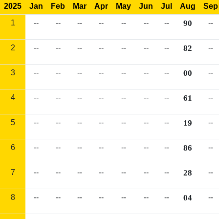
2025
Jan
Feb
Mar
Apr
May
Jun
Jul
Aug
Sep
1
--
--
--
--
--
--
--
90
--
2
--
--
--
--
--
--
--
82
--
3
--
--
--
--
--
--
--
00
--
4
--
--
--
--
--
--
--
61
--
5
--
--
--
--
--
--
--
19
--
6
--
--
--
--
--
--
--
86
--
7
--
--
--
--
--
--
--
28
--
8
--
--
--
--
--
--
--
04
--