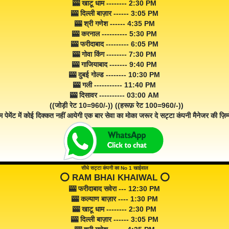
🎰 खाटू धाम -------- 2:30 PM
🎰 दिल्ली बाज़ार ------ 3:05 PM
🎰 श्री गणेश ------ 4:35 PM
🎰 करनाल ---------- 5:30 PM
🎰 फरीदाबाद --------- 6:05 PM
🎰 गोवा किंग -------- 7:30 PM
🎰 गाजियाबाद ------- 9:40 PM
🎰 दुबई गोल्ड -------- 10:30 PM
🎰 गली ----------- 11:40 PM
🎰 दिसावर ---------- 03:00 AM
((जोड़ी रेट 10=960/-)) ((हरूफ़ रेट 100=960/-))
म पेमेंट में कोई दिक्कत नहीं आयेगी एक बार सेवा का मोका जरूर दे सट्टा कंपनी मैनेजर की ज़िम्म
सीधे सट्टा कंपनी का No 1 खाईवाल
⭕️ RAM BHAI KHAIWAL ⭕️
🎰 फरीदाबाद सवेरा --- 12:30 PM
🎰 कल्याण बाज़ार ---- 1:30 PM
🎰 खाटू धाम -------- 2:30 PM
🎰 दिल्ली बाज़ार ------ 3:05 PM