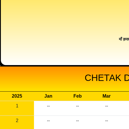
माँ क़स
CHETAK D
2025
Jan
Feb
Mar
1
--
--
--
2
--
--
--