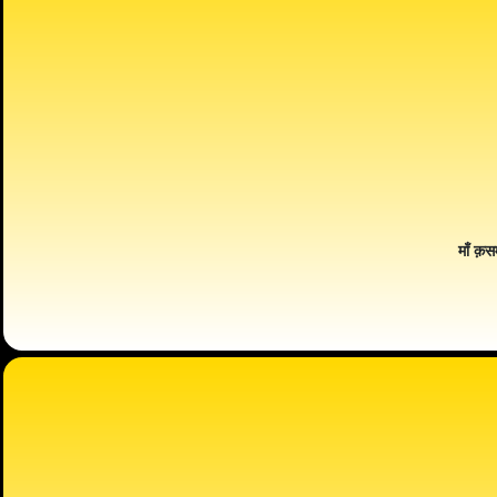
माँ क़स