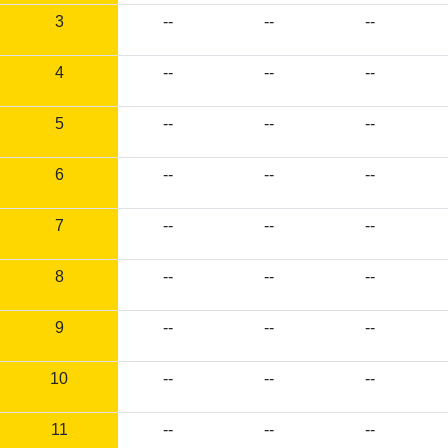
3
--
--
--
4
--
--
--
5
--
--
--
6
--
--
--
7
--
--
--
8
--
--
--
9
--
--
--
10
--
--
--
11
--
--
--