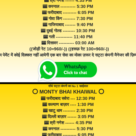
🎰 श्री गणेश ------ 4:35 PM
🎰 करनाल ---------- 5:30 PM
🎰 फरीदाबाद --------- 6:05 PM
🎰 गोवा किंग -------- 7:30 PM
🎰 गाजियाबाद ------- 9:40 PM
🎰 दुबई गोल्ड -------- 10:30 PM
🎰 गली ----------- 11:40 PM
🎰 दिसावर ---------- 03:00 AM
((जोड़ी रेट 10=960/-)) ((हरूफ़ रेट 100=960/-))
म पेमेंट में कोई दिक्कत नहीं आयेगी एक बार सेवा का मोका ज़रूर दे सट्टा कंपनी मैनेजर की ज़िम्म
सीधे सट्टा कंपनी का No 1 खाईवाल
⭕️ MONTY BHAI KHAIWAL ⭕️
🎰 फरीदाबाद सवेरा --- 12:30 PM
🎰 कल्याण बाज़ार ---- 1:30 PM
🎰 खाटू धाम -------- 2:30 PM
🎰 दिल्ली बाज़ार ------ 3:05 PM
🎰 श्री गणेश ------ 4:35 PM
🎰 करनाल ---------- 5:30 PM
🎰 फरीदाबाद --------- 6:05 PM