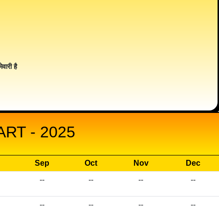
ेवारी है
RT - 2025
Sep
Oct
Nov
Dec
--
--
--
--
--
--
--
--