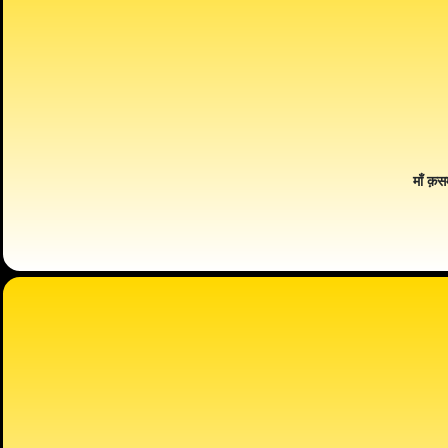
माँ क़स