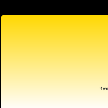
माँ क़स