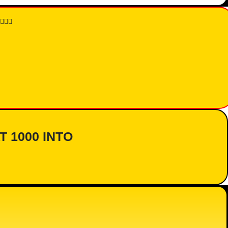
👇🏾
AT 1000 INTO