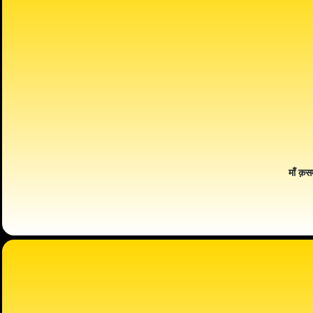
माँ क़स