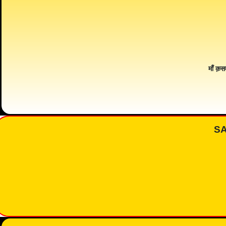
माँ क़स
S