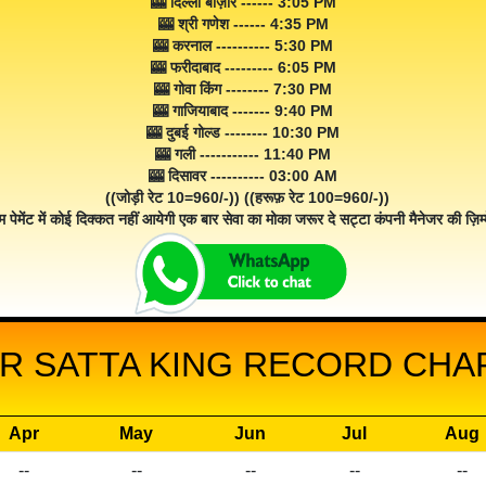
🎰 दिल्ली बाज़ार ------ 3:05 PM
🎰 श्री गणेश ------ 4:35 PM
🎰 करनाल ---------- 5:30 PM
🎰 फरीदाबाद --------- 6:05 PM
🎰 गोवा किंग -------- 7:30 PM
🎰 गाजियाबाद ------- 9:40 PM
🎰 दुबई गोल्ड -------- 10:30 PM
🎰 गली ----------- 11:40 PM
🎰 दिसावर ---------- 03:00 AM
((जोड़ी रेट 10=960/-)) ((हरूफ़ रेट 100=960/-))
म पेमेंट में कोई दिक्कत नहीं आयेगी एक बार सेवा का मोका जरूर दे सट्टा कंपनी मैनेजर की ज़िम्म
R SATTA KING RECORD CHAR
Apr
May
Jun
Jul
Aug
--
--
--
--
--