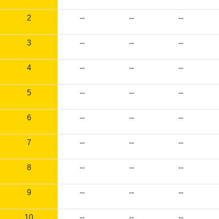
2
--
--
--
3
--
--
--
4
--
--
--
5
--
--
--
6
--
--
--
7
--
--
--
8
--
--
--
9
--
--
--
10
--
--
--