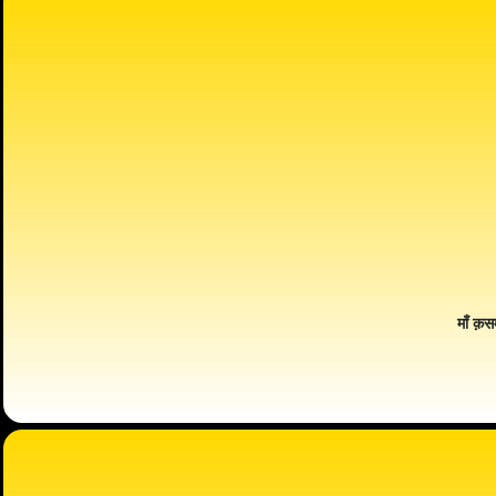
माँ क़स