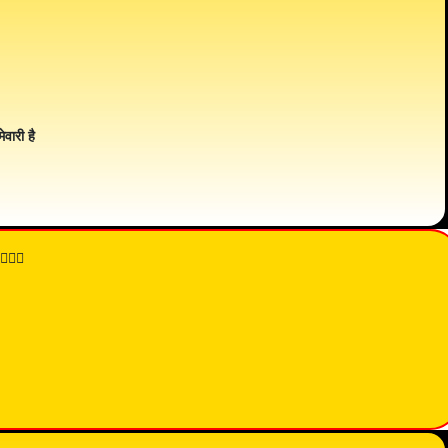
ेवारी है
👇🏾