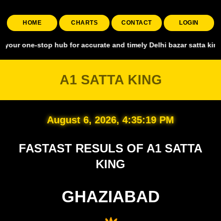
HOME
CHARTS
CONTACT
LOGIN
-stop hub for accurate and timely Delhi bazar satta king, covering a
A1 SATTA KING
August 6, 2026, 4:35:20 PM
FASTAST RESULS OF A1 SATTA
KING
GHAZIABAD