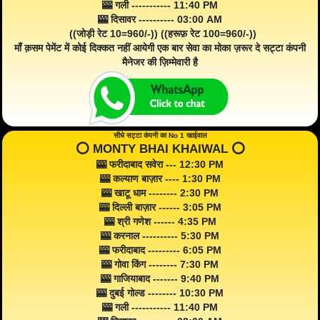
🎰 गली ----------- 11:40 PM
🎰 दिसावर ---------- 03:00 AM
((जोड़ी रेट 10=960/-)) ((हरूफ़ रेट 100=960/-))
माँ क़सम पेमेंट में कोई दिक्कत नहीं आयेगी एक बार सेवा का मोका ज़रूर दे सट्टा कंपनी
मैनेजर की ज़िम्मेवारी है
सीधे सट्टा कंपनी का No 1 खाईवाल
⭕️ MONTY BHAI KHAIWAL ⭕️
🎰 फरीदाबाद सवेरा --- 12:30 PM
🎰 कल्याण बाज़ार ---- 1:30 PM
🎰 खाटू धाम -------- 2:30 PM
🎰 दिल्ली बाज़ार ------ 3:05 PM
🎰 श्री गणेश ------ 4:35 PM
🎰 करनाल ---------- 5:30 PM
🎰 फरीदाबाद --------- 6:05 PM
🎰 गोवा किंग -------- 7:30 PM
🎰 गाजियाबाद ------- 9:40 PM
🎰 दुबई गोल्ड -------- 10:30 PM
🎰 गली ----------- 11:40 PM