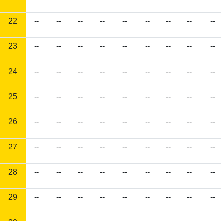
22
--
--
--
--
--
--
--
--
--
23
--
--
--
--
--
--
--
--
--
24
--
--
--
--
--
--
--
--
--
25
--
--
--
--
--
--
--
--
--
26
--
--
--
--
--
--
--
--
--
27
--
--
--
--
--
--
--
--
--
28
--
--
--
--
--
--
--
--
--
29
--
--
--
--
--
--
--
--
--