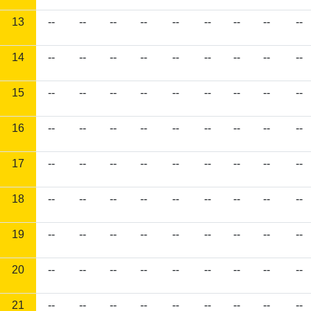
13
--
--
--
--
--
--
--
--
--
14
--
--
--
--
--
--
--
--
--
15
--
--
--
--
--
--
--
--
--
16
--
--
--
--
--
--
--
--
--
17
--
--
--
--
--
--
--
--
--
18
--
--
--
--
--
--
--
--
--
19
--
--
--
--
--
--
--
--
--
20
--
--
--
--
--
--
--
--
--
21
--
--
--
--
--
--
--
--
--