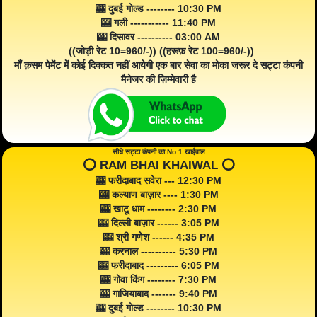
🎰 दुबई गोल्ड -------- 10:30 PM
🎰 गली ----------- 11:40 PM
🎰 दिसावर ---------- 03:00 AM
((जोड़ी रेट 10=960/-)) ((हरूफ़ रेट 100=960/-))
माँ क़सम पेमेंट में कोई दिक्कत नहीं आयेगी एक बार सेवा का मोका जरूर दे सट्टा कंपनी
मैनेजर की ज़िम्मेवारी है
सीधे सट्टा कंपनी का No 1 खाईवाल
⭕️ RAM BHAI KHAIWAL ⭕️
🎰 फरीदाबाद सवेरा --- 12:30 PM
🎰 कल्याण बाज़ार ---- 1:30 PM
🎰 खाटू धाम -------- 2:30 PM
🎰 दिल्ली बाज़ार ------ 3:05 PM
🎰 श्री गणेश ------ 4:35 PM
🎰 करनाल ---------- 5:30 PM
🎰 फरीदाबाद --------- 6:05 PM
🎰 गोवा किंग -------- 7:30 PM
🎰 गाजियाबाद ------- 9:40 PM
🎰 दुबई गोल्ड -------- 10:30 PM