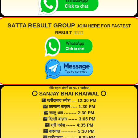
SATTA RESULT GROUP
JOIN HERE FOR FASTEST
RESULT 👇🏾👇🏾
सीधे सट्टा कंपनी का No 1 खाईवाल
⭕️ SANJAY BHAI KHAIWAL ⭕️
🎰 फरीदाबाद सवेरा --- 12:30 PM
🎰 कल्याण बाज़ार ---- 1:30 PM
🎰 खाटू धाम -------- 2:30 PM
🎰 दिल्ली बाज़ार ------ 3:05 PM
🎰 श्री गणेश ------ 4:35 PM
🎰 करनाल ---------- 5:30 PM
🎰 फरीदाबाद --------- 6:05 PM