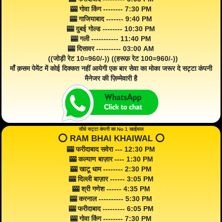
🎰 गोवा किंग -------- 7:30 PM
🎰 गाजियाबाद ------- 9:40 PM
🎰 दुबई गोल्ड -------- 10:30 PM
🎰 गली ----------- 11:40 PM
🎰 दिसावर ---------- 03:00 AM
((जोड़ी रेट 10=960/-)) ((हरूफ़ रेट 100=960/-))
माँ क़सम पेमेंट में कोई दिक्कत नहीं आयेगी एक बार सेवा का मोका जरूर दे सट्टा कंपनी
मैनेजर की ज़िम्मेवारी है
सीधे सट्टा कंपनी का No 1 खाईवाल
⭕️ RAM BHAI KHAIWAL ⭕️
🎰 फरीदाबाद सवेरा --- 12:30 PM
🎰 कल्याण बाज़ार ---- 1:30 PM
🎰 खाटू धाम -------- 2:30 PM
🎰 दिल्ली बाज़ार ------ 3:05 PM
🎰 श्री गणेश ------ 4:35 PM
🎰 करनाल ---------- 5:30 PM
🎰 फरीदाबाद --------- 6:05 PM
🎰 गोवा किंग -------- 7:30 PM