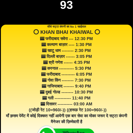
93
सीधे सट्टा कंपनी का No 1 खाईवाल
⭕️ KHAN BHAI KHAIWAL ⭕️
🎰 फरीदाबाद सवेरा --- 12:30 PM
🎰 कल्याण बाज़ार ---- 1:30 PM
🎰 खाटू धाम -------- 2:30 PM
🎰 दिल्ली बाज़ार ------ 3:05 PM
🎰 श्री गणेश ------ 4:35 PM
🎰 करनाल ---------- 5:30 PM
🎰 फरीदाबाद --------- 6:05 PM
🎰 गोवा किंग -------- 7:30 PM
🎰 गाजियाबाद ------- 9:40 PM
🎰 दुबई गोल्ड -------- 10:30 PM
🎰 गली ----------- 11:40 PM
🎰 दिसावर ---------- 03:00 AM
((जोड़ी रेट 10=960/-)) ((हरूफ़ रेट 100=960/-))
माँ क़सम पेमेंट में कोई दिक्कत नहीं आयेगी एक बार सेवा का मोका जरूर दे सट्टा कंपनी
मैनेजर की ज़िम्मेवारी है