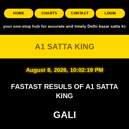
HOME
CHARTS
CONTACT
LOGIN
-stop hub for accurate and timely Delhi bazar satta king, covering a
A1 SATTA KING
August 8, 2026, 10:02:20 PM
FASTAST RESULS OF A1 SATTA
KING
GALI