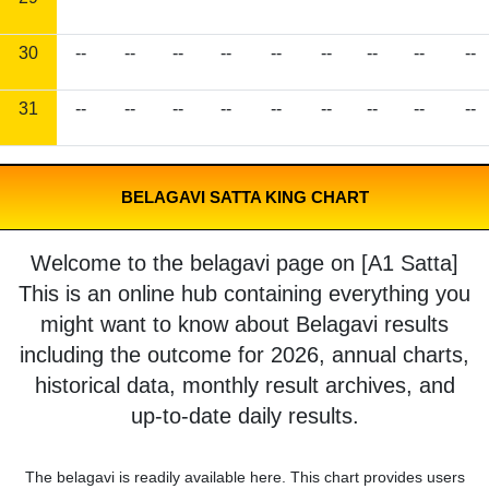
30
--
--
--
--
--
--
--
--
--
31
--
--
--
--
--
--
--
--
--
BELAGAVI SATTA KING CHART
Welcome to the belagavi page on [A1 Satta]
This is an online hub containing everything you
might want to know about Belagavi results
including the outcome for 2026, annual charts,
historical data, monthly result archives, and
up-to-date daily results.
The belagavi is readily available here. This chart provides users