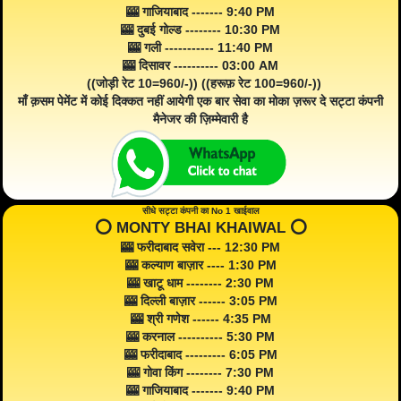
🎰 गाजियाबाद ------- 9:40 PM
🎰 दुबई गोल्ड -------- 10:30 PM
🎰 गली ----------- 11:40 PM
🎰 दिसावर ---------- 03:00 AM
((जोड़ी रेट 10=960/-)) ((हरूफ़ रेट 100=960/-))
माँ क़सम पेमेंट में कोई दिक्कत नहीं आयेगी एक बार सेवा का मोका ज़रूर दे सट्टा कंपनी
मैनेजर की ज़िम्मेवारी है
सीधे सट्टा कंपनी का No 1 खाईवाल
⭕️ MONTY BHAI KHAIWAL ⭕️
🎰 फरीदाबाद सवेरा --- 12:30 PM
🎰 कल्याण बाज़ार ---- 1:30 PM
🎰 खाटू धाम -------- 2:30 PM
🎰 दिल्ली बाज़ार ------ 3:05 PM
🎰 श्री गणेश ------ 4:35 PM
🎰 करनाल ---------- 5:30 PM
🎰 फरीदाबाद --------- 6:05 PM
🎰 गोवा किंग -------- 7:30 PM
🎰 गाजियाबाद ------- 9:40 PM