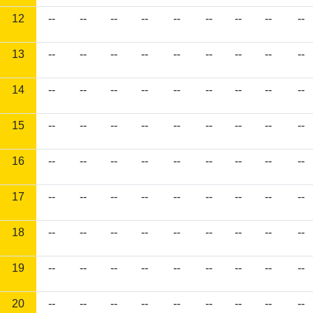
12
--
--
--
--
--
--
--
--
--
13
--
--
--
--
--
--
--
--
--
14
--
--
--
--
--
--
--
--
--
15
--
--
--
--
--
--
--
--
--
16
--
--
--
--
--
--
--
--
--
17
--
--
--
--
--
--
--
--
--
18
--
--
--
--
--
--
--
--
--
19
--
--
--
--
--
--
--
--
--
20
--
--
--
--
--
--
--
--
--