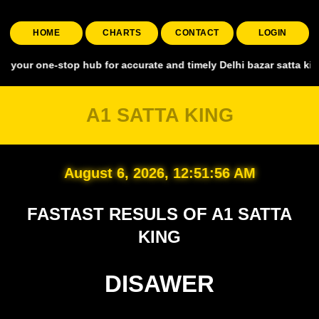
HOME
CHARTS
CONTACT
LOGIN
one-stop hub for accurate and timely Delhi bazar satta king, coverin
A1 SATTA KING
August 6, 2026, 12:51:56 AM
FASTAST RESULS OF A1 SATTA
KING
DISAWER