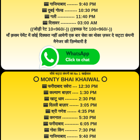
🎰 गाजियाबाद ------- 9:40 PM
🎰 दुबई गोल्ड -------- 10:30 PM
🎰 गली ----------- 11:40 PM
🎰 दिसावर ---------- 03:00 AM
((जोड़ी रेट 10=960/-)) ((हरूफ़ रेट 100=960/-))
माँ क़सम पेमेंट में कोई दिक्कत नहीं आयेगी एक बार सेवा का मोका ज़रूर दे सट्टा कंपनी
मैनेजर की ज़िम्मेवारी है
सीधे सट्टा कंपनी का No 1 खाईवाल
⭕️ MONTY BHAI KHAIWAL ⭕️
🎰 फरीदाबाद सवेरा --- 12:30 PM
🎰 कल्याण बाज़ार ---- 1:30 PM
🎰 खाटू धाम -------- 2:30 PM
🎰 दिल्ली बाज़ार ------ 3:05 PM
🎰 श्री गणेश ------ 4:35 PM
🎰 करनाल ---------- 5:30 PM
🎰 फरीदाबाद --------- 6:05 PM
🎰 गोवा किंग -------- 7:30 PM
🎰 गाजियाबाद ------- 9:40 PM