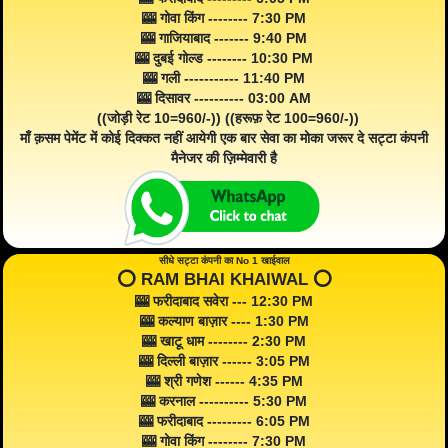
🎰 गोवा किंग -------- 7:30 PM
🎰 गाजियाबाद ------- 9:40 PM
🎰 दुबई गोल्ड -------- 10:30 PM
🎰 गली ----------- 11:40 PM
🎰 दिसावर ---------- 03:00 AM
((जोड़ी रेट 10=960/-)) ((हरूफ़ रेट 100=960/-))
माँ क़सम पेमेंट में कोई दिक्कत नहीं आयेगी एक बार सेवा का मोका जरूर दे सट्टा कंपनी
मैनेजर की ज़िम्मेवारी है
सीधे सट्टा कंपनी का No 1 खाईवाल
⭕️ RAM BHAI KHAIWAL ⭕️
🎰 फरीदाबाद सवेरा --- 12:30 PM
🎰 कल्याण बाज़ार ---- 1:30 PM
🎰 खाटू धाम -------- 2:30 PM
🎰 दिल्ली बाज़ार ------ 3:05 PM
🎰 श्री गणेश ------ 4:35 PM
🎰 करनाल ---------- 5:30 PM
🎰 फरीदाबाद --------- 6:05 PM
🎰 गोवा किंग -------- 7:30 PM