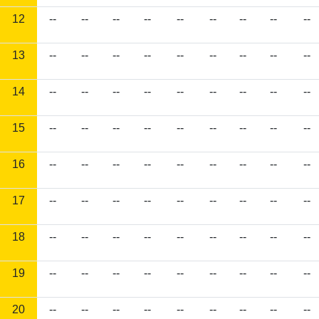
12
--
--
--
--
--
--
--
--
--
13
--
--
--
--
--
--
--
--
--
14
--
--
--
--
--
--
--
--
--
15
--
--
--
--
--
--
--
--
--
16
--
--
--
--
--
--
--
--
--
17
--
--
--
--
--
--
--
--
--
18
--
--
--
--
--
--
--
--
--
19
--
--
--
--
--
--
--
--
--
20
--
--
--
--
--
--
--
--
--