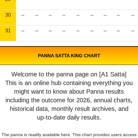
30
--
--
--
--
--
--
--
--
--
31
--
--
--
--
--
--
--
--
--
PANNA SATTA KING CHART
Welcome to the panna page on [A1 Satta]
This is an online hub containing everything you
might want to know about Panna results
including the outcome for 2026, annual charts,
historical data, monthly result archives, and
up-to-date daily results.
The panna is readily available here. This chart provides users access