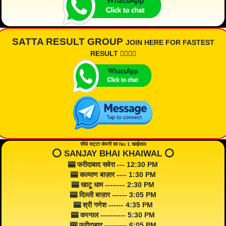
SATTA RESULT GROUP
JOIN HERE FOR FASTEST
RESULT 👇🏾👇🏾
सीधे सट्टा कंपनी का No 1 खाईवाल
⭕️ SANJAY BHAI KHAIWAL ⭕️
🎰 फरीदाबाद सवेरा --- 12:30 PM
🎰 कल्याण बाज़ार ---- 1:30 PM
🎰 खाटू धाम -------- 2:30 PM
🎰 दिल्ली बाज़ार ------ 3:05 PM
🎰 श्री गणेश ------ 4:35 PM
🎰 करनाल ---------- 5:30 PM
🎰 फरीदाबाद --------- 6:05 PM