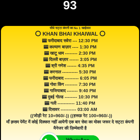
93
सीधे सट्टा कंपनी का No 1 खाईवाल
⭕️ KHAN BHAI KHAIWAL ⭕️
🎰 फरीदाबाद सवेरा --- 12:30 PM
🎰 कल्याण बाज़ार ---- 1:30 PM
🎰 खाटू धाम -------- 2:30 PM
🎰 दिल्ली बाज़ार ------ 3:05 PM
🎰 श्री गणेश ------ 4:35 PM
🎰 करनाल ---------- 5:30 PM
🎰 फरीदाबाद --------- 6:05 PM
🎰 गोवा किंग -------- 7:30 PM
🎰 गाजियाबाद ------- 9:40 PM
🎰 दुबई गोल्ड -------- 10:30 PM
🎰 गली ----------- 11:40 PM
🎰 दिसावर ---------- 03:00 AM
((जोड़ी रेट 10=960/-)) ((हरूफ़ रेट 100=960/-))
माँ क़सम पेमेंट में कोई दिक्कत नहीं आयेगी एक बार सेवा का मोका जरूर दे सट्टा कंपनी
मैनेजर की ज़िम्मेवारी है