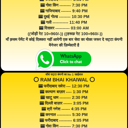
🎰 गोवा किंग -------- 7:30 PM
🎰 गाजियाबाद ------- 9:40 PM
🎰 दुबई गोल्ड -------- 10:30 PM
🎰 गली ----------- 11:40 PM
🎰 दिसावर ---------- 03:00 AM
((जोड़ी रेट 10=960/-)) ((हरूफ़ रेट 100=960/-))
माँ क़सम पेमेंट में कोई दिक्कत नहीं आयेगी एक बार सेवा का मोका जरूर दे सट्टा कंपनी
मैनेजर की ज़िम्मेवारी है
सीधे सट्टा कंपनी का No 1 खाईवाल
⭕️ RAM BHAI KHAIWAL ⭕️
🎰 फरीदाबाद सवेरा --- 12:30 PM
🎰 कल्याण बाज़ार ---- 1:30 PM
🎰 खाटू धाम -------- 2:30 PM
🎰 दिल्ली बाज़ार ------ 3:05 PM
🎰 श्री गणेश ------ 4:35 PM
🎰 करनाल ---------- 5:30 PM
🎰 फरीदाबाद --------- 6:05 PM
🎰 गोवा किंग -------- 7:30 PM