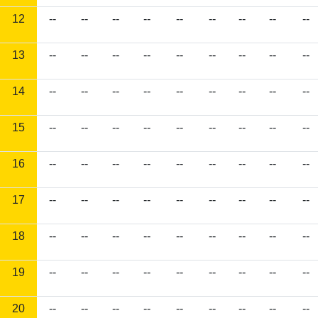
12
--
--
--
--
--
--
--
--
--
13
--
--
--
--
--
--
--
--
--
14
--
--
--
--
--
--
--
--
--
15
--
--
--
--
--
--
--
--
--
16
--
--
--
--
--
--
--
--
--
17
--
--
--
--
--
--
--
--
--
18
--
--
--
--
--
--
--
--
--
19
--
--
--
--
--
--
--
--
--
20
--
--
--
--
--
--
--
--
--