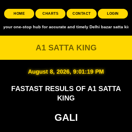
HOME
CHARTS
CONTACT
LOGIN
-stop hub for accurate and timely Delhi bazar satta king, covering a
A1 SATTA KING
August 8, 2026, 9:01:20 PM
FASTAST RESULS OF A1 SATTA
KING
GALI