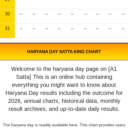
30
--
--
--
--
--
--
--
--
--
31
--
--
--
--
--
--
--
--
--
HARYANA DAY SATTA KING CHART
Welcome to the haryana day page on [A1
Satta] This is an online hub containing
everything you might want to know about
Haryana Day results including the outcome for
2026, annual charts, historical data, monthly
result archives, and up-to-date daily results.
The haryana day is readily available here. This chart provides users