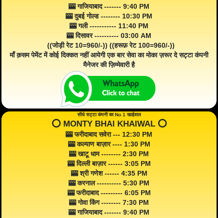
🎰 गाजियाबाद ------- 9:40 PM
🎰 दुबई गोल्ड -------- 10:30 PM
🎰 गली ----------- 11:40 PM
🎰 दिसावर ---------- 03:00 AM
((जोड़ी रेट 10=960/-)) ((हरूफ़ रेट 100=960/-))
माँ क़सम पेमेंट में कोई दिक्कत नहीं आयेगी एक बार सेवा का मोका ज़रूर दे सट्टा कंपनी
मैनेजर की ज़िम्मेवारी है
सीधे सट्टा कंपनी का No 1 खाईवाल
⭕️ MONTY BHAI KHAIWAL ⭕️
🎰 फरीदाबाद सवेरा --- 12:30 PM
🎰 कल्याण बाज़ार ---- 1:30 PM
🎰 खाटू धाम -------- 2:30 PM
🎰 दिल्ली बाज़ार ------ 3:05 PM
🎰 श्री गणेश ------ 4:35 PM
🎰 करनाल ---------- 5:30 PM
🎰 फरीदाबाद --------- 6:05 PM
🎰 गोवा किंग -------- 7:30 PM
🎰 गाजियाबाद ------- 9:40 PM