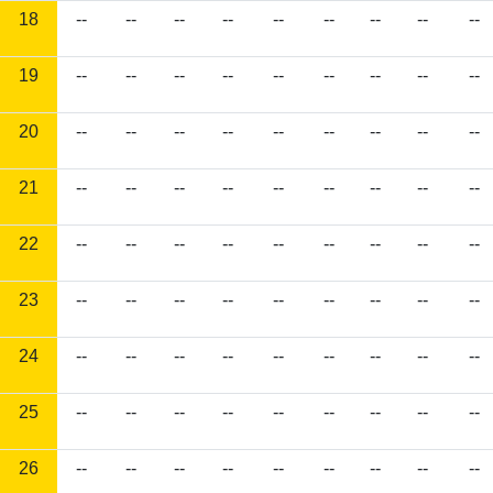
18
--
--
--
--
--
--
--
--
--
19
--
--
--
--
--
--
--
--
--
20
--
--
--
--
--
--
--
--
--
21
--
--
--
--
--
--
--
--
--
22
--
--
--
--
--
--
--
--
--
23
--
--
--
--
--
--
--
--
--
24
--
--
--
--
--
--
--
--
--
25
--
--
--
--
--
--
--
--
--
26
--
--
--
--
--
--
--
--
--