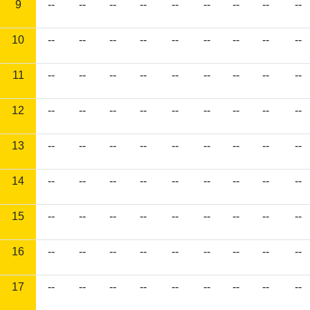
9
--
--
--
--
--
--
--
--
--
10
--
--
--
--
--
--
--
--
--
11
--
--
--
--
--
--
--
--
--
12
--
--
--
--
--
--
--
--
--
13
--
--
--
--
--
--
--
--
--
14
--
--
--
--
--
--
--
--
--
15
--
--
--
--
--
--
--
--
--
16
--
--
--
--
--
--
--
--
--
17
--
--
--
--
--
--
--
--
--