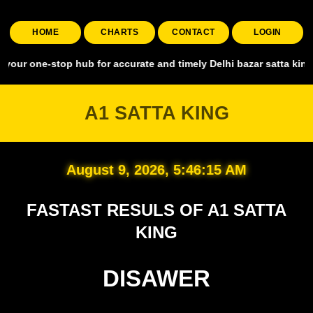
HOME
CHARTS
CONTACT
LOGIN
stop hub for accurate and timely Delhi bazar satta king, covering a
A1 SATTA KING
August 9, 2026, 5:46:16 AM
FASTAST RESULS OF A1 SATTA
KING
DISAWER