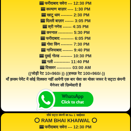
🎰 फरीदाबाद सवेरा --- 12:30 PM
🎰 कल्याण बाज़ार ---- 1:30 PM
🎰 खाटू धाम -------- 2:30 PM
🎰 दिल्ली बाज़ार ------ 3:05 PM
🎰 श्री गणेश ------ 4:35 PM
🎰 करनाल ---------- 5:30 PM
🎰 फरीदाबाद --------- 6:05 PM
🎰 गोवा किंग -------- 7:30 PM
🎰 गाजियाबाद ------- 9:40 PM
🎰 दुबई गोल्ड -------- 10:30 PM
🎰 गली ----------- 11:40 PM
🎰 दिसावर ---------- 03:00 AM
((जोड़ी रेट 10=960/-)) ((हरूफ़ रेट 100=960/-))
माँ क़सम पेमेंट में कोई दिक्कत नहीं आयेगी एक बार सेवा का मोका जरूर दे सट्टा कंपनी
मैनेजर की ज़िम्मेवारी है
सीधे सट्टा कंपनी का No 1 खाईवाल
⭕️ RAM BHAI KHAIWAL ⭕️
🎰 फरीदाबाद सवेरा --- 12:30 PM