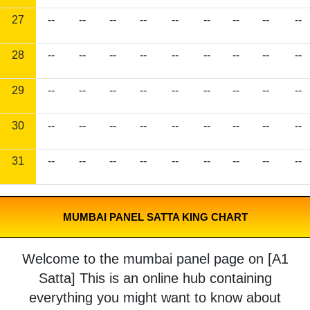
27
--
--
--
--
--
--
--
--
--
28
--
--
--
--
--
--
--
--
--
29
--
--
--
--
--
--
--
--
--
30
--
--
--
--
--
--
--
--
--
31
--
--
--
--
--
--
--
--
--
MUMBAI PANEL SATTA KING CHART
Welcome to the mumbai panel page on [A1
Satta] This is an online hub containing
everything you might want to know about