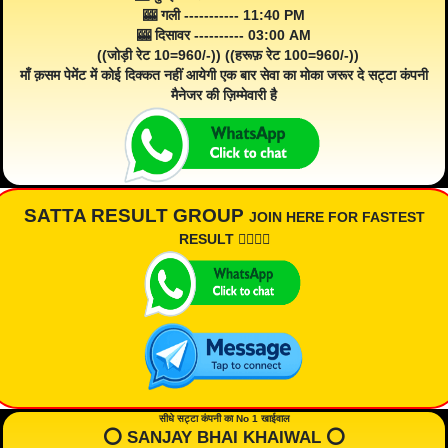
🎰 गली ----------- 11:40 PM
🎰 दिसावर ---------- 03:00 AM
((जोड़ी रेट 10=960/-)) ((हरूफ़ रेट 100=960/-))
माँ क़सम पेमेंट में कोई दिक्कत नहीं आयेगी एक बार सेवा का मोका जरूर दे सट्टा कंपनी
मैनेजर की ज़िम्मेवारी है
SATTA RESULT GROUP
JOIN HERE FOR FASTEST
RESULT 👇🏾👇🏾
सीधे सट्टा कंपनी का No 1 खाईवाल
⭕️ SANJAY BHAI KHAIWAL ⭕️