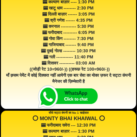
🎰 कल्याण बाज़ार ---- 1:30 PM
🎰 खाटू धाम -------- 2:30 PM
🎰 दिल्ली बाज़ार ------ 3:05 PM
🎰 श्री गणेश ------ 4:35 PM
🎰 करनाल ---------- 5:30 PM
🎰 फरीदाबाद --------- 6:05 PM
🎰 गोवा किंग -------- 7:30 PM
🎰 गाजियाबाद ------- 9:40 PM
🎰 दुबई गोल्ड -------- 10:30 PM
🎰 गली ----------- 11:40 PM
🎰 दिसावर ---------- 03:00 AM
((जोड़ी रेट 10=960/-)) ((हरूफ़ रेट 100=960/-))
माँ क़सम पेमेंट में कोई दिक्कत नहीं आयेगी एक बार सेवा का मोका ज़रूर दे सट्टा कंपनी
मैनेजर की ज़िम्मेवारी है
सीधे सट्टा कंपनी का No 1 खाईवाल
⭕️ MONTY BHAI KHAIWAL ⭕️
🎰 फरीदाबाद सवेरा --- 12:30 PM
🎰 कल्याण बाज़ार ---- 1:30 PM