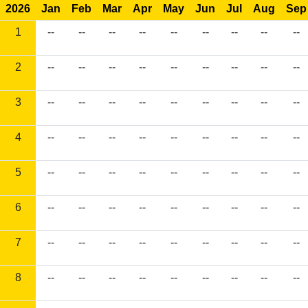
2026
Jan
Feb
Mar
Apr
May
Jun
Jul
Aug
Sep
1
--
--
--
--
--
--
--
--
--
2
--
--
--
--
--
--
--
--
--
3
--
--
--
--
--
--
--
--
--
4
--
--
--
--
--
--
--
--
--
5
--
--
--
--
--
--
--
--
--
6
--
--
--
--
--
--
--
--
--
7
--
--
--
--
--
--
--
--
--
8
--
--
--
--
--
--
--
--
--