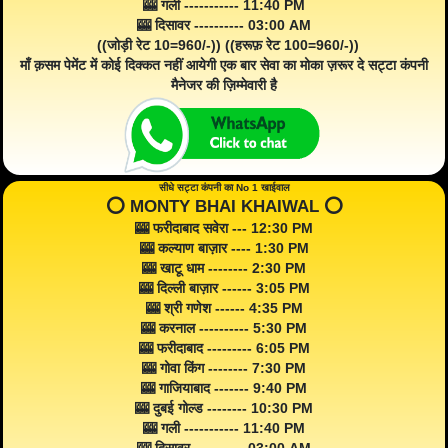
🎰 गली ----------- 11:40 PM
🎰 दिसावर ---------- 03:00 AM
((जोड़ी रेट 10=960/-)) ((हरूफ़ रेट 100=960/-))
माँ क़सम पेमेंट में कोई दिक्कत नहीं आयेगी एक बार सेवा का मोका ज़रूर दे सट्टा कंपनी
मैनेजर की ज़िम्मेवारी है
सीधे सट्टा कंपनी का No 1 खाईवाल
⭕️ MONTY BHAI KHAIWAL ⭕️
🎰 फरीदाबाद सवेरा --- 12:30 PM
🎰 कल्याण बाज़ार ---- 1:30 PM
🎰 खाटू धाम -------- 2:30 PM
🎰 दिल्ली बाज़ार ------ 3:05 PM
🎰 श्री गणेश ------ 4:35 PM
🎰 करनाल ---------- 5:30 PM
🎰 फरीदाबाद --------- 6:05 PM
🎰 गोवा किंग -------- 7:30 PM
🎰 गाजियाबाद ------- 9:40 PM
🎰 दुबई गोल्ड -------- 10:30 PM
🎰 गली ----------- 11:40 PM