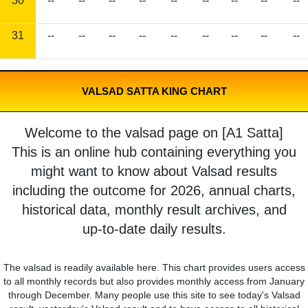
30
--
--
--
--
--
--
--
--
--
31
--
--
--
--
--
--
--
--
--
VALSAD SATTA KING CHART
Welcome to the valsad page on [A1 Satta]
This is an online hub containing everything you
might want to know about Valsad results
including the outcome for 2026, annual charts,
historical data, monthly result archives, and
up-to-date daily results.
The valsad is readily available here. This chart provides users access
to all monthly records but also provides monthly access from January
through December. Many people use this site to see today's Valsad