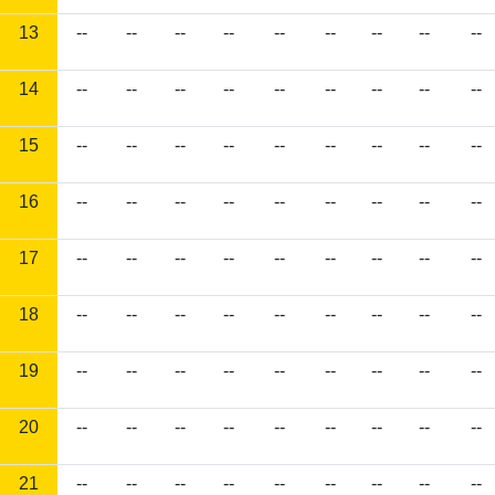
13
--
--
--
--
--
--
--
--
--
14
--
--
--
--
--
--
--
--
--
15
--
--
--
--
--
--
--
--
--
16
--
--
--
--
--
--
--
--
--
17
--
--
--
--
--
--
--
--
--
18
--
--
--
--
--
--
--
--
--
19
--
--
--
--
--
--
--
--
--
20
--
--
--
--
--
--
--
--
--
21
--
--
--
--
--
--
--
--
--