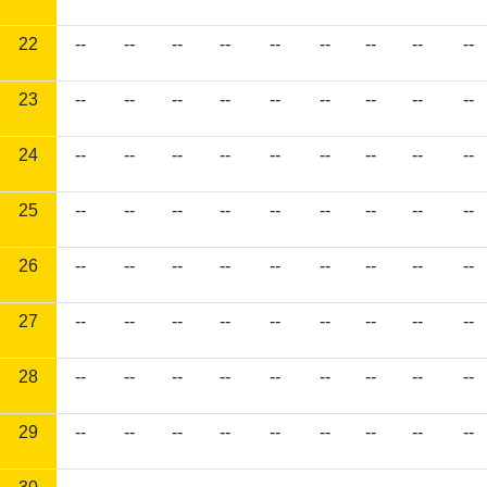
22
--
--
--
--
--
--
--
--
--
23
--
--
--
--
--
--
--
--
--
24
--
--
--
--
--
--
--
--
--
25
--
--
--
--
--
--
--
--
--
26
--
--
--
--
--
--
--
--
--
27
--
--
--
--
--
--
--
--
--
28
--
--
--
--
--
--
--
--
--
29
--
--
--
--
--
--
--
--
--