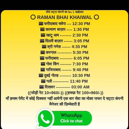
सीधे सट्टा कंपनी का No 1 खाईवाल
⭕️ RAMAN BHAI KHAIWAL ⭕️
🎰 फरीदाबाद सवेरा --- 12:30 PM
🎰 कल्याण बाज़ार ---- 1:30 PM
🎰 खाटू धाम -------- 2:30 PM
🎰 दिल्ली बाज़ार ------ 3:05 PM
🎰 श्री गणेश ------ 4:35 PM
🎰 करनाल ---------- 5:30 PM
🎰 फरीदाबाद --------- 6:05 PM
🎰 गोवा किंग -------- 7:30 PM
🎰 गाजियाबाद ------- 9:40 PM
🎰 दुबई गोल्ड -------- 10:30 PM
🎰 गली ----------- 11:40 PM
🎰 दिसावर ---------- 03:00 AM
((जोड़ी रेट 10=960/-)) ((हरूफ़ रेट 100=960/-))
माँ क़सम पेमेंट में कोई दिक्कत नहीं आयेगी एक बार सेवा का मोका जरूर दे सट्टा कंपनी
मैनेजर की ज़िम्मेवारी है