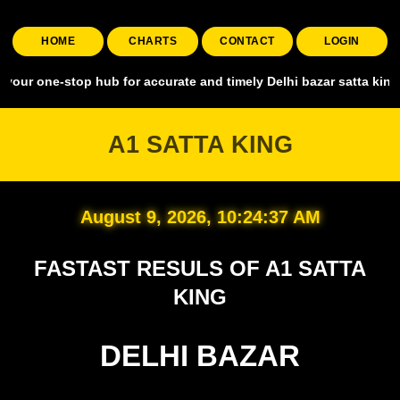
HOME
CHARTS
CONTACT
LOGIN
top hub for accurate and timely Delhi bazar satta king, covering al
A1 SATTA KING
August 9, 2026, 10:24:38 AM
FASTAST RESULS OF A1 SATTA
KING
DELHI BAZAR