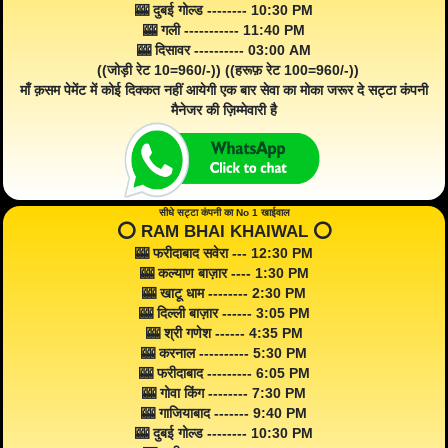
🎰 दुबई गोल्ड -------- 10:30 PM
🎰 गली ----------- 11:40 PM
🎰 दिसावर ---------- 03:00 AM
((जोड़ी रेट 10=960/-)) ((हरूफ़ रेट 100=960/-))
माँ क़सम पेमेंट में कोई दिक्कत नहीं आयेगी एक बार सेवा का मोका जरूर दे सट्टा कंपनी
मैनेजर की ज़िम्मेवारी है
सीधे सट्टा कंपनी का No 1 खाईवाल
⭕️ RAM BHAI KHAIWAL ⭕️
🎰 फरीदाबाद सवेरा --- 12:30 PM
🎰 कल्याण बाज़ार ---- 1:30 PM
🎰 खाटू धाम -------- 2:30 PM
🎰 दिल्ली बाज़ार ------ 3:05 PM
🎰 श्री गणेश ------ 4:35 PM
🎰 करनाल ---------- 5:30 PM
🎰 फरीदाबाद --------- 6:05 PM
🎰 गोवा किंग -------- 7:30 PM
🎰 गाजियाबाद ------- 9:40 PM
🎰 दुबई गोल्ड -------- 10:30 PM