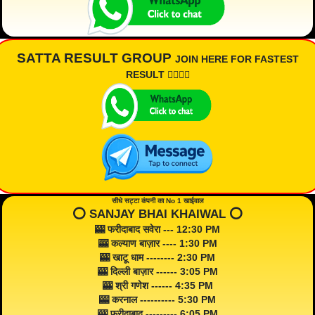
SATTA RESULT GROUP
JOIN HERE FOR FASTEST
RESULT 👇🏾👇🏾
सीधे सट्टा कंपनी का No 1 खाईवाल
⭕️ SANJAY BHAI KHAIWAL ⭕️
🎰 फरीदाबाद सवेरा --- 12:30 PM
🎰 कल्याण बाज़ार ---- 1:30 PM
🎰 खाटू धाम -------- 2:30 PM
🎰 दिल्ली बाज़ार ------ 3:05 PM
🎰 श्री गणेश ------ 4:35 PM
🎰 करनाल ---------- 5:30 PM
🎰 फरीदाबाद --------- 6:05 PM