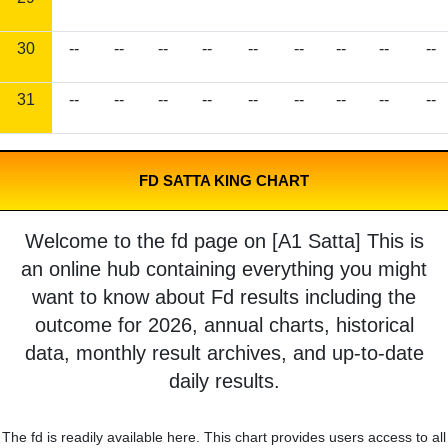
30
--
--
--
--
--
--
--
--
--
31
--
--
--
--
--
--
--
--
--
FD SATTA KING CHART
Welcome to the fd page on [A1 Satta] This is
an online hub containing everything you might
want to know about Fd results including the
outcome for 2026, annual charts, historical
data, monthly result archives, and up-to-date
daily results.
The fd is readily available here. This chart provides users access to all