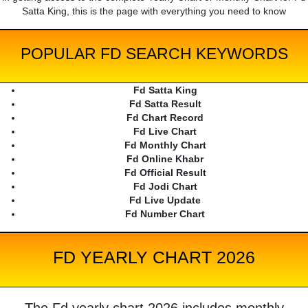
Satta King, this is the page with everything you need to know
POPULAR FD SEARCH KEYWORDS
Fd Satta King
Fd Satta Result
Fd Chart Record
Fd Live Chart
Fd Monthly Chart
Fd Online Khabr
Fd Official Result
Fd Jodi Chart
Fd Live Update
Fd Number Chart
FD YEARLY CHART 2026