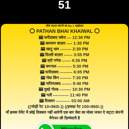
51
सीधे सट्टा कंपनी का No 1 खाईवाल
⭕️ PATHAN BHAI KHAIWAL ⭕️
🎰 फरीदाबाद सवेरा --- 12:30 PM
🎰 कल्याण बाज़ार ---- 1:30 PM
🎰 खाटू धाम -------- 2:30 PM
🎰 दिल्ली बाज़ार ------ 3:05 PM
🎰 श्री गणेश ------ 4:35 PM
🎰 करनाल ---------- 5:30 PM
🎰 फरीदाबाद --------- 6:05 PM
🎰 गोवा किंग -------- 7:30 PM
🎰 गाजियाबाद ------- 9:40 PM
🎰 दुबई गोल्ड -------- 10:30 PM
🎰 गली ----------- 11:40 PM
🎰 दिसावर ---------- 03:00 AM
((जोड़ी रेट 10=960/-)) ((हरूफ़ रेट 100=960/-))
माँ क़सम पेमेंट में कोई दिक्कत नहीं आयेगी एक बार सेवा का मोका जरूर दे सट्टा कंपनी
मैनेजर की ज़िम्मेवारी है