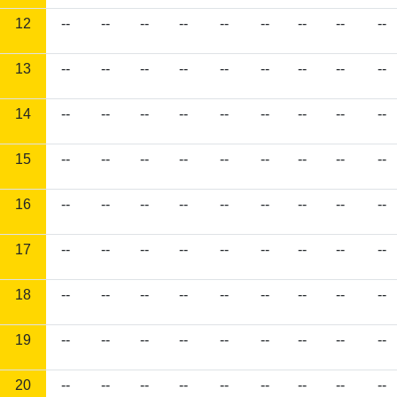
12
--
--
--
--
--
--
--
--
--
13
--
--
--
--
--
--
--
--
--
14
--
--
--
--
--
--
--
--
--
15
--
--
--
--
--
--
--
--
--
16
--
--
--
--
--
--
--
--
--
17
--
--
--
--
--
--
--
--
--
18
--
--
--
--
--
--
--
--
--
19
--
--
--
--
--
--
--
--
--
20
--
--
--
--
--
--
--
--
--