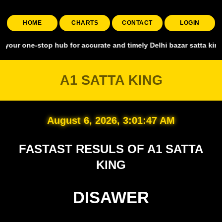
HOME
CHARTS
CONTACT
LOGIN
stop hub for accurate and timely Delhi bazar satta king, covering a
A1 SATTA KING
August 6, 2026, 3:01:48 AM
FASTAST RESULS OF A1 SATTA
KING
DISAWER