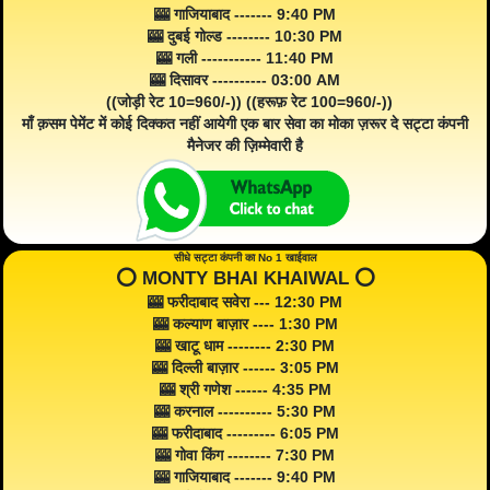
🎰 गाजियाबाद ------- 9:40 PM
🎰 दुबई गोल्ड -------- 10:30 PM
🎰 गली ----------- 11:40 PM
🎰 दिसावर ---------- 03:00 AM
((जोड़ी रेट 10=960/-)) ((हरूफ़ रेट 100=960/-))
माँ क़सम पेमेंट में कोई दिक्कत नहीं आयेगी एक बार सेवा का मोका ज़रूर दे सट्टा कंपनी
मैनेजर की ज़िम्मेवारी है
सीधे सट्टा कंपनी का No 1 खाईवाल
⭕️ MONTY BHAI KHAIWAL ⭕️
🎰 फरीदाबाद सवेरा --- 12:30 PM
🎰 कल्याण बाज़ार ---- 1:30 PM
🎰 खाटू धाम -------- 2:30 PM
🎰 दिल्ली बाज़ार ------ 3:05 PM
🎰 श्री गणेश ------ 4:35 PM
🎰 करनाल ---------- 5:30 PM
🎰 फरीदाबाद --------- 6:05 PM
🎰 गोवा किंग -------- 7:30 PM
🎰 गाजियाबाद ------- 9:40 PM