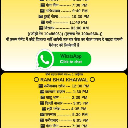
🎰 गोवा किंग -------- 7:30 PM
🎰 गाजियाबाद ------- 9:40 PM
🎰 दुबई गोल्ड -------- 10:30 PM
🎰 गली ----------- 11:40 PM
🎰 दिसावर ---------- 03:00 AM
((जोड़ी रेट 10=960/-)) ((हरूफ़ रेट 100=960/-))
माँ क़सम पेमेंट में कोई दिक्कत नहीं आयेगी एक बार सेवा का मोका जरूर दे सट्टा कंपनी
मैनेजर की ज़िम्मेवारी है
सीधे सट्टा कंपनी का No 1 खाईवाल
⭕️ RAM BHAI KHAIWAL ⭕️
🎰 फरीदाबाद सवेरा --- 12:30 PM
🎰 कल्याण बाज़ार ---- 1:30 PM
🎰 खाटू धाम -------- 2:30 PM
🎰 दिल्ली बाज़ार ------ 3:05 PM
🎰 श्री गणेश ------ 4:35 PM
🎰 करनाल ---------- 5:30 PM
🎰 फरीदाबाद --------- 6:05 PM
🎰 गोवा किंग -------- 7:30 PM