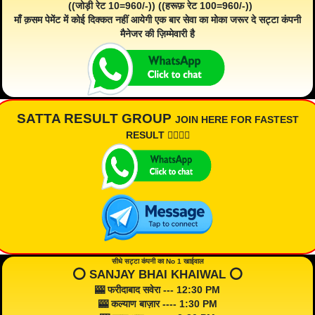
((जोड़ी रेट 10=960/-)) ((हरूफ़ रेट 100=960/-))
माँ क़सम पेमेंट में कोई दिक्कत नहीं आयेगी एक बार सेवा का मोका जरूर दे सट्टा कंपनी
मैनेजर की ज़िम्मेवारी है
SATTA RESULT GROUP
JOIN HERE FOR FASTEST
RESULT 👇🏾👇🏾
सीधे सट्टा कंपनी का No 1 खाईवाल
⭕️ SANJAY BHAI KHAIWAL ⭕️
🎰 फरीदाबाद सवेरा --- 12:30 PM
🎰 कल्याण बाज़ार ---- 1:30 PM