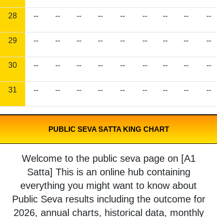
28
--
--
--
--
--
--
--
--
--
29
--
--
--
--
--
--
--
--
--
30
--
--
--
--
--
--
--
--
--
31
--
--
--
--
--
--
--
--
--
PUBLIC SEVA SATTA KING CHART
Welcome to the public seva page on [A1
Satta] This is an online hub containing
everything you might want to know about
Public Seva results including the outcome for
2026, annual charts, historical data, monthly