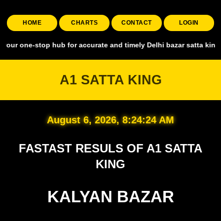
HOME
CHARTS
CONTACT
LOGIN
stop hub for accurate and timely Delhi bazar satta king, covering al
A1 SATTA KING
August 6, 2026, 8:24:25 AM
FASTAST RESULS OF A1 SATTA
KING
KALYAN BAZAR