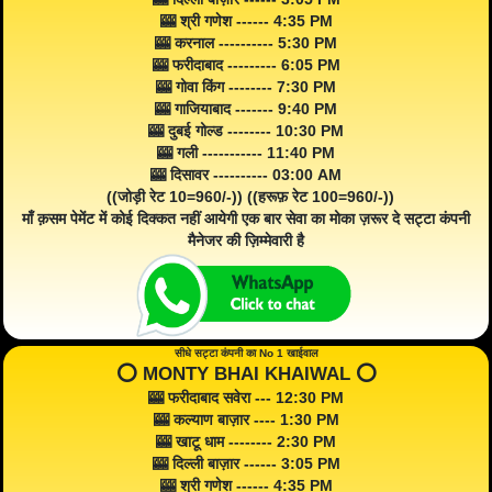
🎰 श्री गणेश ------ 4:35 PM
🎰 करनाल ---------- 5:30 PM
🎰 फरीदाबाद --------- 6:05 PM
🎰 गोवा किंग -------- 7:30 PM
🎰 गाजियाबाद ------- 9:40 PM
🎰 दुबई गोल्ड -------- 10:30 PM
🎰 गली ----------- 11:40 PM
🎰 दिसावर ---------- 03:00 AM
((जोड़ी रेट 10=960/-)) ((हरूफ़ रेट 100=960/-))
माँ क़सम पेमेंट में कोई दिक्कत नहीं आयेगी एक बार सेवा का मोका ज़रूर दे सट्टा कंपनी
मैनेजर की ज़िम्मेवारी है
सीधे सट्टा कंपनी का No 1 खाईवाल
⭕️ MONTY BHAI KHAIWAL ⭕️
🎰 फरीदाबाद सवेरा --- 12:30 PM
🎰 कल्याण बाज़ार ---- 1:30 PM
🎰 खाटू धाम -------- 2:30 PM
🎰 दिल्ली बाज़ार ------ 3:05 PM
🎰 श्री गणेश ------ 4:35 PM