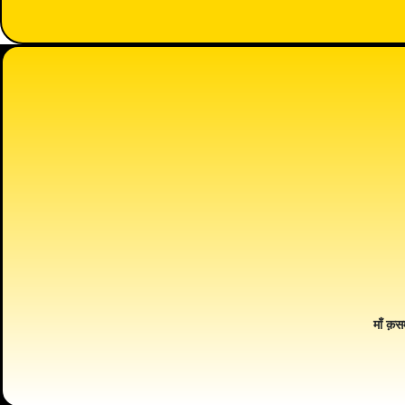
माँ क़स