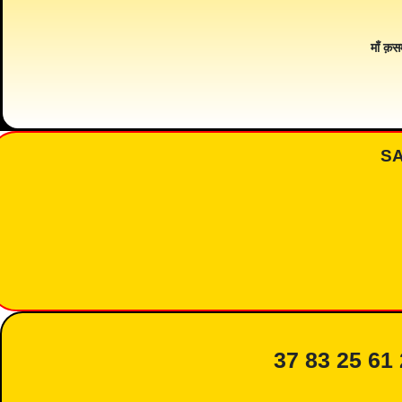
माँ क़स
S
37 83 25 61