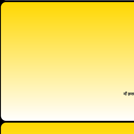
माँ क़स