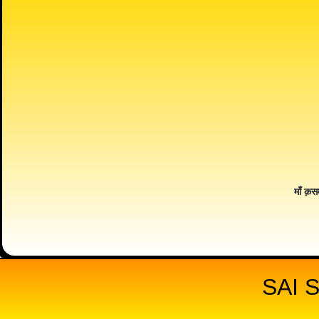
माँ क़स
SAI 