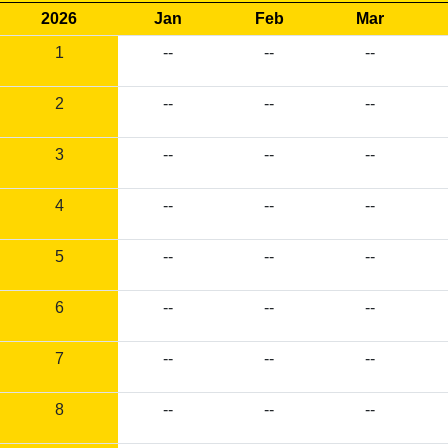
2026
Jan
Feb
Mar
1
--
--
--
2
--
--
--
3
--
--
--
4
--
--
--
5
--
--
--
6
--
--
--
7
--
--
--
8
--
--
--