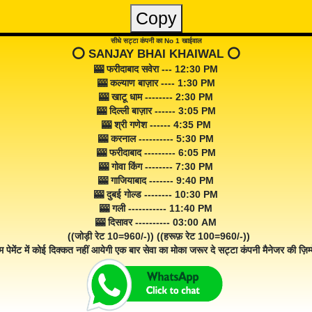
Copy
सीधे सट्टा कंपनी का No 1 खाईवाल
⭕️ SANJAY BHAI KHAIWAL ⭕️
🎰 फरीदाबाद सवेरा --- 12:30 PM
🎰 कल्याण बाज़ार ---- 1:30 PM
🎰 खाटू धाम -------- 2:30 PM
🎰 दिल्ली बाज़ार ------ 3:05 PM
🎰 श्री गणेश ------ 4:35 PM
🎰 करनाल ---------- 5:30 PM
🎰 फरीदाबाद --------- 6:05 PM
🎰 गोवा किंग -------- 7:30 PM
🎰 गाजियाबाद ------- 9:40 PM
🎰 दुबई गोल्ड -------- 10:30 PM
🎰 गली ----------- 11:40 PM
🎰 दिसावर ---------- 03:00 AM
((जोड़ी रेट 10=960/-)) ((हरूफ़ रेट 100=960/-))
म पेमेंट में कोई दिक्कत नहीं आयेगी एक बार सेवा का मोका जरूर दे सट्टा कंपनी मैनेजर की ज़िम्म