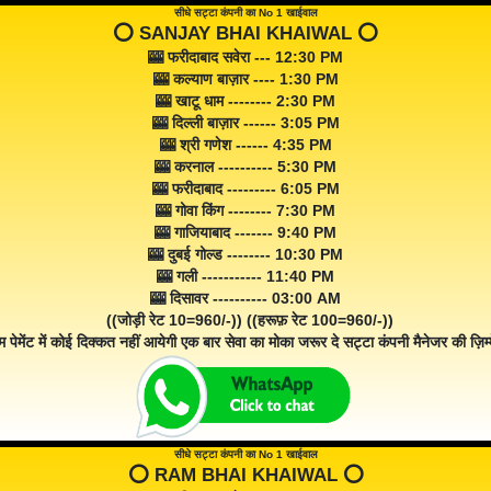
सीधे सट्टा कंपनी का No 1 खाईवाल
⭕️ SANJAY BHAI KHAIWAL ⭕️
🎰 फरीदाबाद सवेरा --- 12:30 PM
🎰 कल्याण बाज़ार ---- 1:30 PM
🎰 खाटू धाम -------- 2:30 PM
🎰 दिल्ली बाज़ार ------ 3:05 PM
🎰 श्री गणेश ------ 4:35 PM
🎰 करनाल ---------- 5:30 PM
🎰 फरीदाबाद --------- 6:05 PM
🎰 गोवा किंग -------- 7:30 PM
🎰 गाजियाबाद ------- 9:40 PM
🎰 दुबई गोल्ड -------- 10:30 PM
🎰 गली ----------- 11:40 PM
🎰 दिसावर ---------- 03:00 AM
((जोड़ी रेट 10=960/-)) ((हरूफ़ रेट 100=960/-))
म पेमेंट में कोई दिक्कत नहीं आयेगी एक बार सेवा का मोका जरूर दे सट्टा कंपनी मैनेजर की ज़िम्म
सीधे सट्टा कंपनी का No 1 खाईवाल
⭕️ RAM BHAI KHAIWAL ⭕️