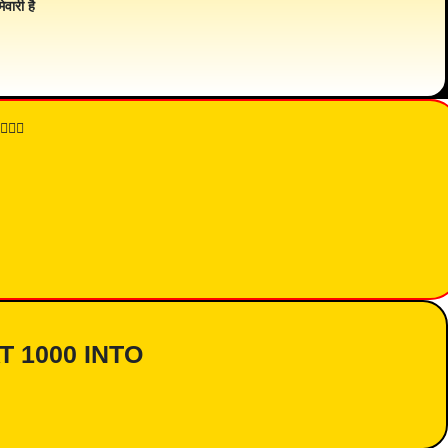
ेवारी है
👇🏾
AT 1000 INTO