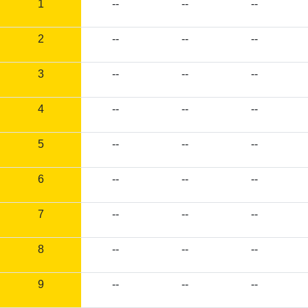
1
--
--
--
2
--
--
--
3
--
--
--
4
--
--
--
5
--
--
--
6
--
--
--
7
--
--
--
8
--
--
--
9
--
--
--