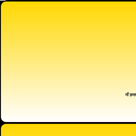
माँ क़स