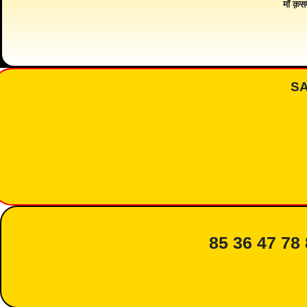
माँ क़स
S
85 36 47 78