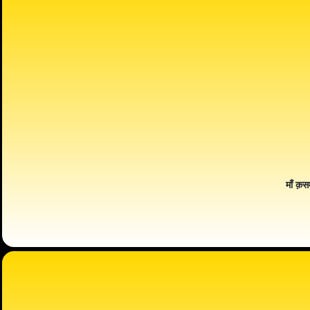
माँ क़स