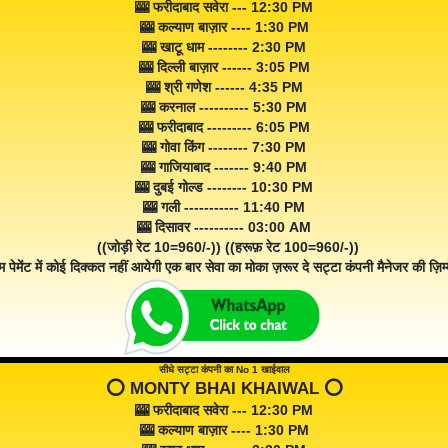
🎰 फरीदाबाद सवेरा --- 12:30 PM
🎰 कल्याण बाज़ार ---- 1:30 PM
🎰 खाटू धाम -------- 2:30 PM
🎰 दिल्ली बाज़ार ------ 3:05 PM
🎰 श्री गणेश ------ 4:35 PM
🎰 करनाल ---------- 5:30 PM
🎰 फरीदाबाद --------- 6:05 PM
🎰 गोवा किंग -------- 7:30 PM
🎰 गाजियाबाद ------- 9:40 PM
🎰 दुबई गोल्ड -------- 10:30 PM
🎰 गली ----------- 11:40 PM
🎰 दिसावर ---------- 03:00 AM
((जोड़ी रेट 10=960/-)) ((हरूफ़ रेट 100=960/-))
म पेमेंट में कोई दिक्कत नहीं आयेगी एक बार सेवा का मोका ज़रूर दे सट्टा कंपनी मैनेजर की ज़िम्म
सीधे सट्टा कंपनी का No 1 खाईवाल
⭕️ MONTY BHAI KHAIWAL ⭕️
🎰 फरीदाबाद सवेरा --- 12:30 PM
🎰 कल्याण बाज़ार ---- 1:30 PM