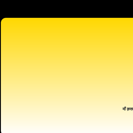
माँ क़स