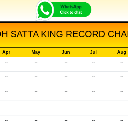
 SATTA KING RECORD CHAR
Apr
May
Jun
Jul
Aug
--
--
--
--
--
--
--
--
--
--
--
--
--
--
--
--
--
--
--
--
--
--
--
--
--