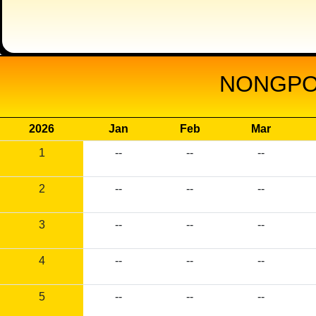
NONGPOH
2026
Jan
Feb
Mar
1
--
--
--
2
--
--
--
3
--
--
--
4
--
--
--
5
--
--
--