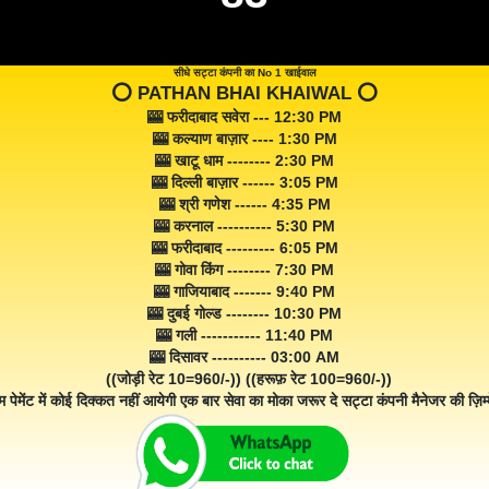
सीधे सट्टा कंपनी का No 1 खाईवाल
⭕️ PATHAN BHAI KHAIWAL ⭕️
🎰 फरीदाबाद सवेरा --- 12:30 PM
🎰 कल्याण बाज़ार ---- 1:30 PM
🎰 खाटू धाम -------- 2:30 PM
🎰 दिल्ली बाज़ार ------ 3:05 PM
🎰 श्री गणेश ------ 4:35 PM
🎰 करनाल ---------- 5:30 PM
🎰 फरीदाबाद --------- 6:05 PM
🎰 गोवा किंग -------- 7:30 PM
🎰 गाजियाबाद ------- 9:40 PM
🎰 दुबई गोल्ड -------- 10:30 PM
🎰 गली ----------- 11:40 PM
🎰 दिसावर ---------- 03:00 AM
((जोड़ी रेट 10=960/-)) ((हरूफ़ रेट 100=960/-))
म पेमेंट में कोई दिक्कत नहीं आयेगी एक बार सेवा का मोका जरूर दे सट्टा कंपनी मैनेजर की ज़िम्म