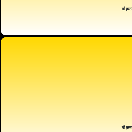
माँ क़स
माँ क़स