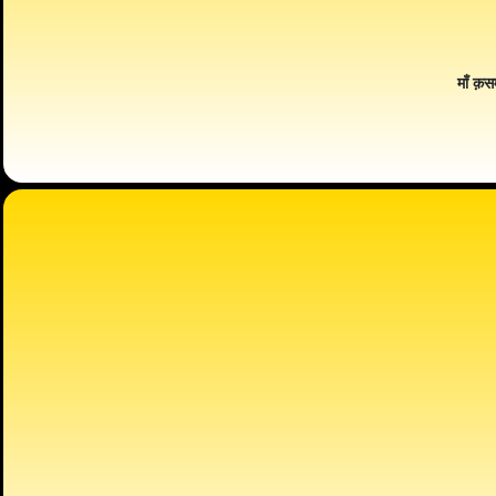
माँ क़स