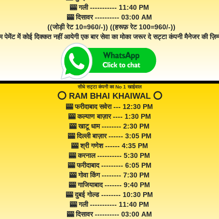
🎰 गली ----------- 11:40 PM
🎰 दिसावर ---------- 03:00 AM
((जोड़ी रेट 10=960/-)) ((हरूफ़ रेट 100=960/-))
म पेमेंट में कोई दिक्कत नहीं आयेगी एक बार सेवा का मोका जरूर दे सट्टा कंपनी मैनेजर की ज़िम्म
सीधे सट्टा कंपनी का No 1 खाईवाल
⭕️ RAM BHAI KHAIWAL ⭕️
🎰 फरीदाबाद सवेरा --- 12:30 PM
🎰 कल्याण बाज़ार ---- 1:30 PM
🎰 खाटू धाम -------- 2:30 PM
🎰 दिल्ली बाज़ार ------ 3:05 PM
🎰 श्री गणेश ------ 4:35 PM
🎰 करनाल ---------- 5:30 PM
🎰 फरीदाबाद --------- 6:05 PM
🎰 गोवा किंग -------- 7:30 PM
🎰 गाजियाबाद ------- 9:40 PM
🎰 दुबई गोल्ड -------- 10:30 PM
🎰 गली ----------- 11:40 PM
🎰 दिसावर ---------- 03:00 AM