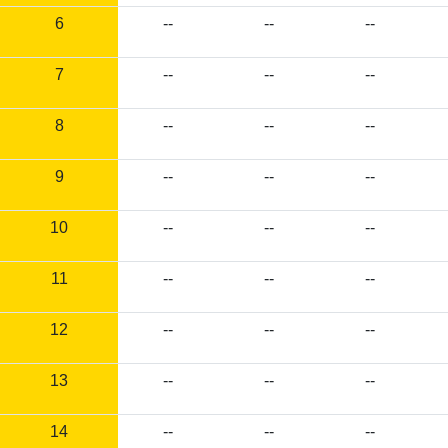
6
--
--
--
7
--
--
--
8
--
--
--
9
--
--
--
10
--
--
--
11
--
--
--
12
--
--
--
13
--
--
--
14
--
--
--