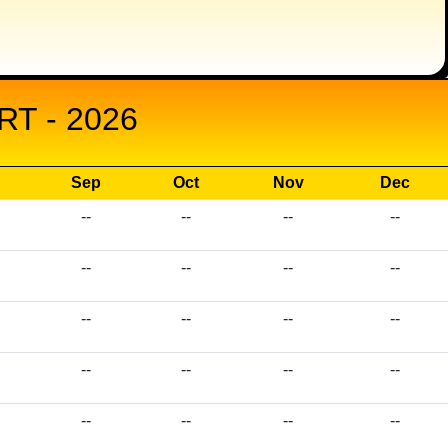
T - 2026
Sep
Oct
Nov
Dec
--
--
--
--
--
--
--
--
--
--
--
--
--
--
--
--
--
--
--
--