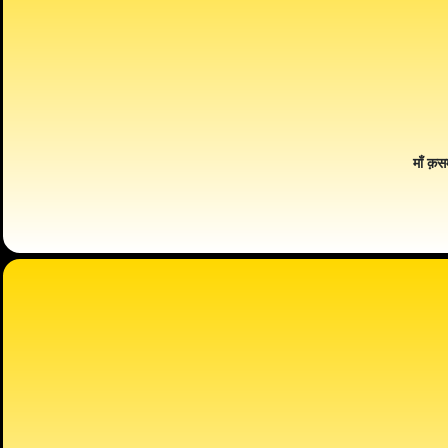
माँ क़स