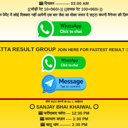
🎰 दिसावर ---------- 03:00 AM
((जोड़ी रेट 10=960/-)) ((हरूफ़ रेट 100=960/-))
म पेमेंट में कोई दिक्कत नहीं आयेगी एक बार सेवा का मोका जरूर दे सट्टा कंपनी मैनेजर की ज़िम्म
ATTA RESULT GROUP
JOIN HERE FOR FASTEST RESULT 👇🏾
सीधे सट्टा कंपनी का No 1 खाईवाल
⭕️ SANJAY BHAI KHAIWAL ⭕️
🎰 फरीदाबाद सवेरा --- 12:30 PM
🎰 कल्याण बाज़ार ---- 1:30 PM
🎰 खाटू धाम -------- 2:30 PM