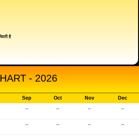
ेवारी है
HART - 2026
Sep
Oct
Nov
Dec
--
--
--
--
--
--
--
--