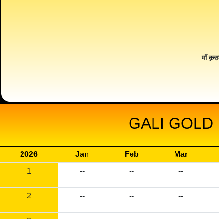
माँ क़स
GALI GOLD 
2026
Jan
Feb
Mar
1
--
--
--
2
--
--
--