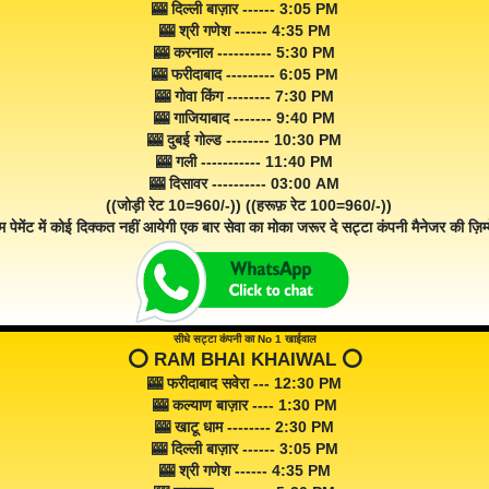
🎰 दिल्ली बाज़ार ------ 3:05 PM
🎰 श्री गणेश ------ 4:35 PM
🎰 करनाल ---------- 5:30 PM
🎰 फरीदाबाद --------- 6:05 PM
🎰 गोवा किंग -------- 7:30 PM
🎰 गाजियाबाद ------- 9:40 PM
🎰 दुबई गोल्ड -------- 10:30 PM
🎰 गली ----------- 11:40 PM
🎰 दिसावर ---------- 03:00 AM
((जोड़ी रेट 10=960/-)) ((हरूफ़ रेट 100=960/-))
म पेमेंट में कोई दिक्कत नहीं आयेगी एक बार सेवा का मोका जरूर दे सट्टा कंपनी मैनेजर की ज़िम्म
सीधे सट्टा कंपनी का No 1 खाईवाल
⭕️ RAM BHAI KHAIWAL ⭕️
🎰 फरीदाबाद सवेरा --- 12:30 PM
🎰 कल्याण बाज़ार ---- 1:30 PM
🎰 खाटू धाम -------- 2:30 PM
🎰 दिल्ली बाज़ार ------ 3:05 PM
🎰 श्री गणेश ------ 4:35 PM