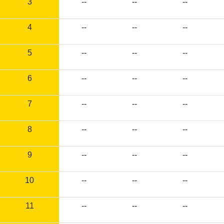
3
--
--
--
4
--
--
--
5
--
--
--
6
--
--
--
7
--
--
--
8
--
--
--
9
--
--
--
10
--
--
--
11
--
--
--