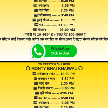
🎰 करनाल ---------- 5:30 PM
🎰 फरीदाबाद --------- 6:05 PM
🎰 गोवा किंग -------- 7:30 PM
🎰 गाजियाबाद ------- 9:40 PM
🎰 दुबई गोल्ड -------- 10:30 PM
🎰 गली ----------- 11:40 PM
🎰 दिसावर ---------- 03:00 AM
((जोड़ी रेट 10=960/-)) ((हरूफ़ रेट 100=960/-))
म पेमेंट में कोई दिक्कत नहीं आयेगी एक बार सेवा का मोका ज़रूर दे सट्टा कंपनी मैनेजर की ज़िम्म
सीधे सट्टा कंपनी का No 1 खाईवाल
⭕️ MONTY BHAI KHAIWAL ⭕️
🎰 फरीदाबाद सवेरा --- 12:30 PM
🎰 कल्याण बाज़ार ---- 1:30 PM
🎰 खाटू धाम -------- 2:30 PM
🎰 दिल्ली बाज़ार ------ 3:05 PM
🎰 श्री गणेश ------ 4:35 PM
🎰 करनाल ---------- 5:30 PM
🎰 फरीदाबाद --------- 6:05 PM
🎰 गोवा किंग -------- 7:30 PM