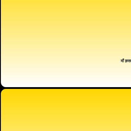
माँ क़स