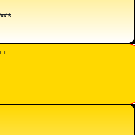
ेवारी है
👇🏾