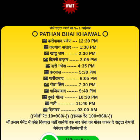
सीधे सट्टा कंपनी का No 1 खाईवाल
⭕️ PATHAN BHAI KHAIWAL ⭕️
🎰 फरीदाबाद सवेरा --- 12:30 PM
🎰 कल्याण बाज़ार ---- 1:30 PM
🎰 खाटू धाम -------- 2:30 PM
🎰 दिल्ली बाज़ार ------ 3:05 PM
🎰 श्री गणेश ------ 4:35 PM
🎰 करनाल ---------- 5:30 PM
🎰 फरीदाबाद --------- 6:05 PM
🎰 गोवा किंग -------- 7:30 PM
🎰 गाजियाबाद ------- 9:40 PM
🎰 दुबई गोल्ड -------- 10:30 PM
🎰 गली ----------- 11:40 PM
🎰 दिसावर ---------- 03:00 AM
((जोड़ी रेट 10=960/-)) ((हरूफ़ रेट 100=960/-))
माँ क़सम पेमेंट में कोई दिक्कत नहीं आयेगी एक बार सेवा का मोका जरूर दे सट्टा कंपनी
मैनेजर की ज़िम्मेवारी है