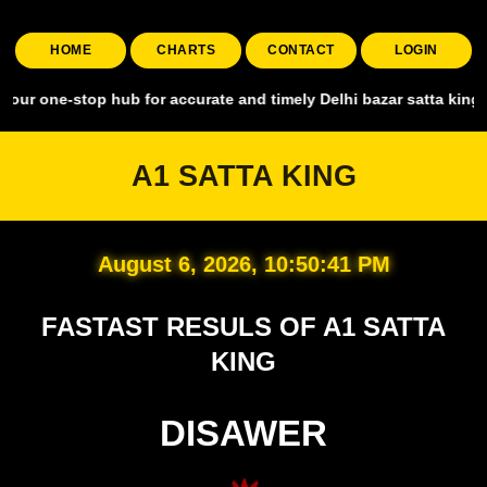
HOME
CHARTS
CONTACT
LOGIN
top hub for accurate and timely Delhi bazar satta king, covering all
A1 SATTA KING
August 6, 2026, 10:50:42 PM
FASTAST RESULS OF A1 SATTA
KING
DISAWER