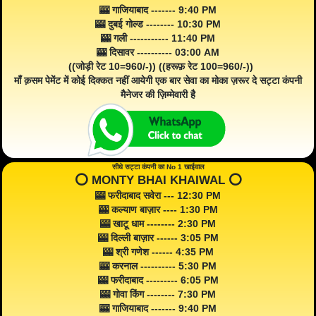
🎰 गाजियाबाद ------- 9:40 PM
🎰 दुबई गोल्ड -------- 10:30 PM
🎰 गली ----------- 11:40 PM
🎰 दिसावर ---------- 03:00 AM
((जोड़ी रेट 10=960/-)) ((हरूफ़ रेट 100=960/-))
माँ क़सम पेमेंट में कोई दिक्कत नहीं आयेगी एक बार सेवा का मोका ज़रूर दे सट्टा कंपनी
मैनेजर की ज़िम्मेवारी है
सीधे सट्टा कंपनी का No 1 खाईवाल
⭕️ MONTY BHAI KHAIWAL ⭕️
🎰 फरीदाबाद सवेरा --- 12:30 PM
🎰 कल्याण बाज़ार ---- 1:30 PM
🎰 खाटू धाम -------- 2:30 PM
🎰 दिल्ली बाज़ार ------ 3:05 PM
🎰 श्री गणेश ------ 4:35 PM
🎰 करनाल ---------- 5:30 PM
🎰 फरीदाबाद --------- 6:05 PM
🎰 गोवा किंग -------- 7:30 PM
🎰 गाजियाबाद ------- 9:40 PM