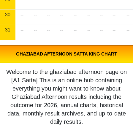
30
--
--
--
--
--
--
--
--
--
31
--
--
--
--
--
--
--
--
--
GHAZIABAD AFTERNOON SATTA KING CHART
Welcome to the ghaziabad afternoon page on
[A1 Satta] This is an online hub containing
everything you might want to know about
Ghaziabad Afternoon results including the
outcome for 2026, annual charts, historical
data, monthly result archives, and up-to-date
daily results.