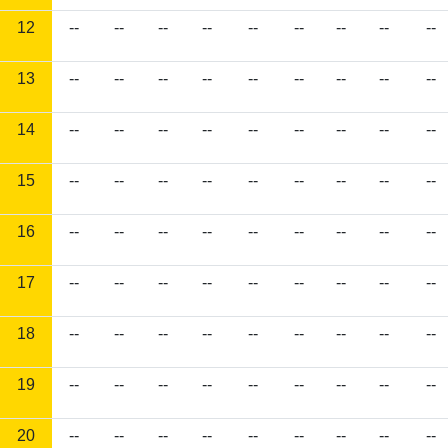
12
--
--
--
--
--
--
--
--
--
13
--
--
--
--
--
--
--
--
--
14
--
--
--
--
--
--
--
--
--
15
--
--
--
--
--
--
--
--
--
16
--
--
--
--
--
--
--
--
--
17
--
--
--
--
--
--
--
--
--
18
--
--
--
--
--
--
--
--
--
19
--
--
--
--
--
--
--
--
--
20
--
--
--
--
--
--
--
--
--