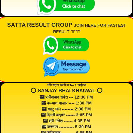
SATTA RESULT GROUP
JOIN HERE FOR FASTEST
RESULT 👇🏾👇🏾
सीधे सट्टा कंपनी का No 1 खाईवाल
⭕️ SANJAY BHAI KHAIWAL ⭕️
🎰 फरीदाबाद सवेरा --- 12:30 PM
🎰 कल्याण बाज़ार ---- 1:30 PM
🎰 खाटू धाम -------- 2:30 PM
🎰 दिल्ली बाज़ार ------ 3:05 PM
🎰 श्री गणेश ------ 4:35 PM
🎰 करनाल ---------- 5:30 PM
🎰 फरीदाबाद --------- 6:05 PM