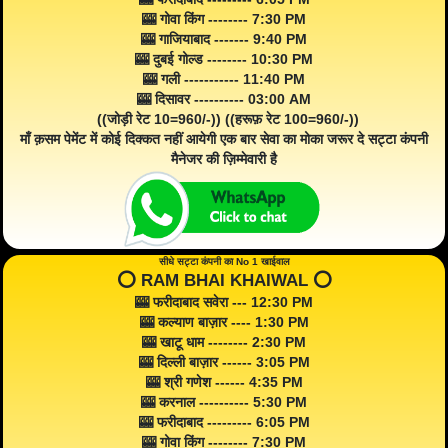
🎰 गोवा किंग -------- 7:30 PM
🎰 गाजियाबाद ------- 9:40 PM
🎰 दुबई गोल्ड -------- 10:30 PM
🎰 गली ----------- 11:40 PM
🎰 दिसावर ---------- 03:00 AM
((जोड़ी रेट 10=960/-)) ((हरूफ़ रेट 100=960/-))
माँ क़सम पेमेंट में कोई दिक्कत नहीं आयेगी एक बार सेवा का मोका जरूर दे सट्टा कंपनी
मैनेजर की ज़िम्मेवारी है
सीधे सट्टा कंपनी का No 1 खाईवाल
⭕️ RAM BHAI KHAIWAL ⭕️
🎰 फरीदाबाद सवेरा --- 12:30 PM
🎰 कल्याण बाज़ार ---- 1:30 PM
🎰 खाटू धाम -------- 2:30 PM
🎰 दिल्ली बाज़ार ------ 3:05 PM
🎰 श्री गणेश ------ 4:35 PM
🎰 करनाल ---------- 5:30 PM
🎰 फरीदाबाद --------- 6:05 PM
🎰 गोवा किंग -------- 7:30 PM