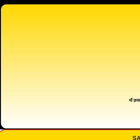
माँ क़स
S