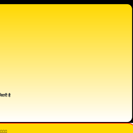
ेवारी है
👇🏾