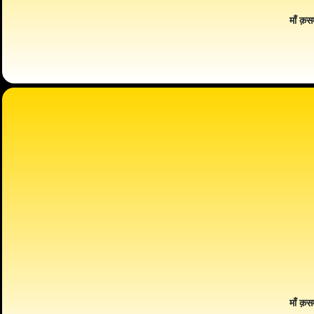
माँ क़स
माँ क़स