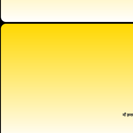
माँ क़स