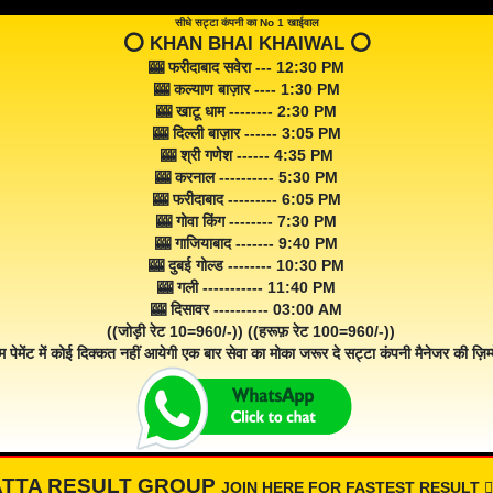
सीधे सट्टा कंपनी का No 1 खाईवाल
⭕️ KHAN BHAI KHAIWAL ⭕️
🎰 फरीदाबाद सवेरा --- 12:30 PM
🎰 कल्याण बाज़ार ---- 1:30 PM
🎰 खाटू धाम -------- 2:30 PM
🎰 दिल्ली बाज़ार ------ 3:05 PM
🎰 श्री गणेश ------ 4:35 PM
🎰 करनाल ---------- 5:30 PM
🎰 फरीदाबाद --------- 6:05 PM
🎰 गोवा किंग -------- 7:30 PM
🎰 गाजियाबाद ------- 9:40 PM
🎰 दुबई गोल्ड -------- 10:30 PM
🎰 गली ----------- 11:40 PM
🎰 दिसावर ---------- 03:00 AM
((जोड़ी रेट 10=960/-)) ((हरूफ़ रेट 100=960/-))
म पेमेंट में कोई दिक्कत नहीं आयेगी एक बार सेवा का मोका जरूर दे सट्टा कंपनी मैनेजर की ज़िम्म
ATTA RESULT GROUP
JOIN HERE FOR FASTEST RESULT 👇🏾