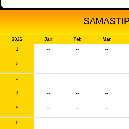
SAMASTIP
2026
Jan
Feb
Mar
1
--
--
--
2
--
--
--
3
--
--
--
4
--
--
--
5
--
--
--
6
--
--
--