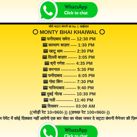
सीधे सट्टा कंपनी का No 1 खाईवाल
⭕️ MONTY BHAI KHAIWAL ⭕️
🎰 फरीदाबाद सवेरा --- 12:30 PM
🎰 कल्याण बाज़ार ---- 1:30 PM
🎰 खाटू धाम -------- 2:30 PM
🎰 दिल्ली बाज़ार ------ 3:05 PM
🎰 श्री गणेश ------ 4:35 PM
🎰 करनाल ---------- 5:30 PM
🎰 फरीदाबाद --------- 6:05 PM
🎰 गोवा किंग -------- 7:30 PM
🎰 गाजियाबाद ------- 9:40 PM
🎰 दुबई गोल्ड -------- 10:30 PM
🎰 गली ----------- 11:40 PM
🎰 दिसावर ---------- 03:00 AM
((जोड़ी रेट 10=960/-)) ((हरूफ़ रेट 100=960/-))
म पेमेंट में कोई दिक्कत नहीं आयेगी एक बार सेवा का मोका जरूर दे सट्टा कंपनी मैनेजर की ज़िम्म