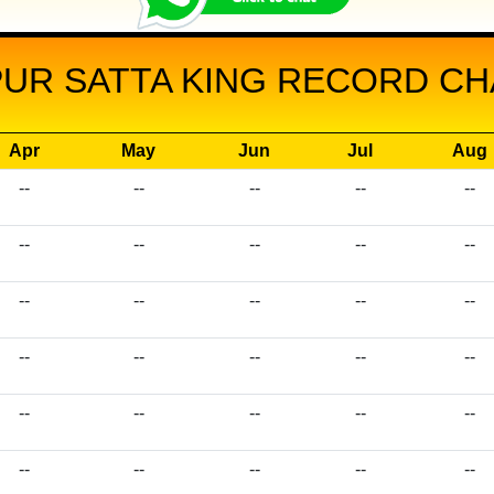
UR SATTA KING RECORD CHA
Apr
May
Jun
Jul
Aug
--
--
--
--
--
--
--
--
--
--
--
--
--
--
--
--
--
--
--
--
--
--
--
--
--
--
--
--
--
--