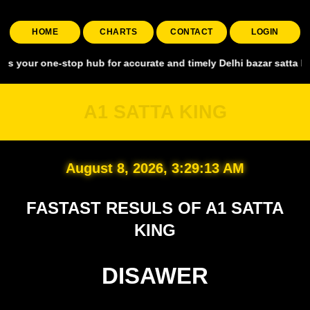
HOME
CHARTS
CONTACT
LOGIN
e-stop hub for accurate and timely Delhi bazar satta king, covering
A1 SATTA KING
August 8, 2026, 3:29:14 AM
FASTAST RESULS OF A1 SATTA
KING
DISAWER