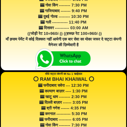
🎰 गोवा किंग -------- 7:30 PM
🎰 गाजियाबाद ------- 9:40 PM
🎰 दुबई गोल्ड -------- 10:30 PM
🎰 गली ----------- 11:40 PM
🎰 दिसावर ---------- 03:00 AM
((जोड़ी रेट 10=960/-)) ((हरूफ़ रेट 100=960/-))
माँ क़सम पेमेंट में कोई दिक्कत नहीं आयेगी एक बार सेवा का मोका जरूर दे सट्टा कंपनी
मैनेजर की ज़िम्मेवारी है
सीधे सट्टा कंपनी का No 1 खाईवाल
⭕️ RAM BHAI KHAIWAL ⭕️
🎰 फरीदाबाद सवेरा --- 12:30 PM
🎰 कल्याण बाज़ार ---- 1:30 PM
🎰 खाटू धाम -------- 2:30 PM
🎰 दिल्ली बाज़ार ------ 3:05 PM
🎰 श्री गणेश ------ 4:35 PM
🎰 करनाल ---------- 5:30 PM
🎰 फरीदाबाद --------- 6:05 PM
🎰 गोवा किंग -------- 7:30 PM