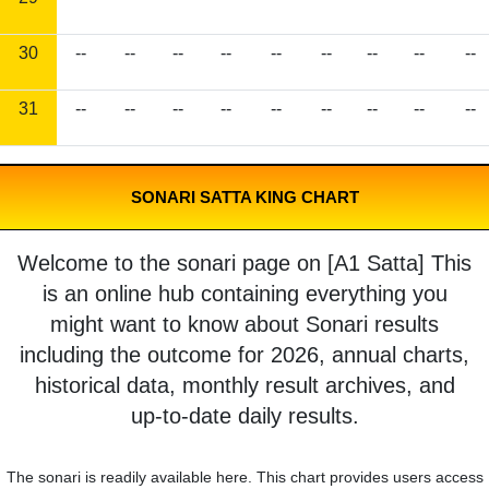
30
--
--
--
--
--
--
--
--
--
31
--
--
--
--
--
--
--
--
--
SONARI SATTA KING CHART
Welcome to the sonari page on [A1 Satta] This
is an online hub containing everything you
might want to know about Sonari results
including the outcome for 2026, annual charts,
historical data, monthly result archives, and
up-to-date daily results.
The sonari is readily available here. This chart provides users access