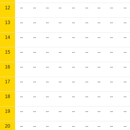
12
--
--
--
--
--
--
--
--
--
13
--
--
--
--
--
--
--
--
--
14
--
--
--
--
--
--
--
--
--
15
--
--
--
--
--
--
--
--
--
16
--
--
--
--
--
--
--
--
--
17
--
--
--
--
--
--
--
--
--
18
--
--
--
--
--
--
--
--
--
19
--
--
--
--
--
--
--
--
--
20
--
--
--
--
--
--
--
--
--