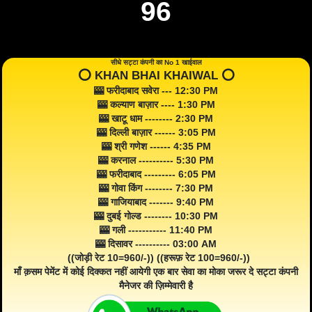
96
सीधे सट्टा कंपनी का No 1 खाईवाल
⭕️ KHAN BHAI KHAIWAL ⭕️
🎰 फरीदाबाद सवेरा --- 12:30 PM
🎰 कल्याण बाज़ार ---- 1:30 PM
🎰 खाटू धाम -------- 2:30 PM
🎰 दिल्ली बाज़ार ------ 3:05 PM
🎰 श्री गणेश ------ 4:35 PM
🎰 करनाल ---------- 5:30 PM
🎰 फरीदाबाद --------- 6:05 PM
🎰 गोवा किंग -------- 7:30 PM
🎰 गाजियाबाद ------- 9:40 PM
🎰 दुबई गोल्ड -------- 10:30 PM
🎰 गली ----------- 11:40 PM
🎰 दिसावर ---------- 03:00 AM
((जोड़ी रेट 10=960/-)) ((हरूफ़ रेट 100=960/-))
माँ क़सम पेमेंट में कोई दिक्कत नहीं आयेगी एक बार सेवा का मोका जरूर दे सट्टा कंपनी
मैनेजर की ज़िम्मेवारी है