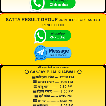
SATTA RESULT GROUP
JOIN HERE FOR FASTEST
RESULT 👇🏾👇🏾
सीधे सट्टा कंपनी का No 1 खाईवाल
⭕️ SANJAY BHAI KHAIWAL ⭕️
🎰 फरीदाबाद सवेरा --- 12:30 PM
🎰 कल्याण बाज़ार ---- 1:30 PM
🎰 खाटू धाम -------- 2:30 PM
🎰 दिल्ली बाज़ार ------ 3:05 PM
🎰 श्री गणेश ------ 4:35 PM
🎰 करनाल ---------- 5:30 PM
🎰 फरीदाबाद --------- 6:05 PM