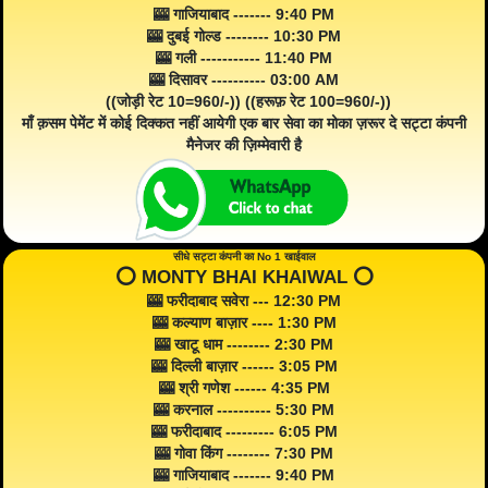
🎰 गाजियाबाद ------- 9:40 PM
🎰 दुबई गोल्ड -------- 10:30 PM
🎰 गली ----------- 11:40 PM
🎰 दिसावर ---------- 03:00 AM
((जोड़ी रेट 10=960/-)) ((हरूफ़ रेट 100=960/-))
माँ क़सम पेमेंट में कोई दिक्कत नहीं आयेगी एक बार सेवा का मोका ज़रूर दे सट्टा कंपनी
मैनेजर की ज़िम्मेवारी है
सीधे सट्टा कंपनी का No 1 खाईवाल
⭕️ MONTY BHAI KHAIWAL ⭕️
🎰 फरीदाबाद सवेरा --- 12:30 PM
🎰 कल्याण बाज़ार ---- 1:30 PM
🎰 खाटू धाम -------- 2:30 PM
🎰 दिल्ली बाज़ार ------ 3:05 PM
🎰 श्री गणेश ------ 4:35 PM
🎰 करनाल ---------- 5:30 PM
🎰 फरीदाबाद --------- 6:05 PM
🎰 गोवा किंग -------- 7:30 PM
🎰 गाजियाबाद ------- 9:40 PM