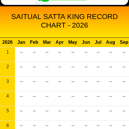
SAITUAL SATTA KING RECORD
CHART - 2026
2026
Jan
Feb
Mar
Apr
May
Jun
Jul
Aug
Sep
1
--
--
--
--
--
--
--
--
--
2
--
--
--
--
--
--
--
--
--
3
--
--
--
--
--
--
--
--
--
4
--
--
--
--
--
--
--
--
--
5
--
--
--
--
--
--
--
--
--
6
--
--
--
--
--
--
--
--
--