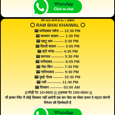
सीधे सट्टा कंपनी का No 1 खाईवाल
⭕️ RAM BHAI KHAIWAL ⭕️
🎰 फरीदाबाद सवेरा --- 12:30 PM
🎰 कल्याण बाज़ार ---- 1:30 PM
🎰 खाटू धाम -------- 2:30 PM
🎰 दिल्ली बाज़ार ------ 3:05 PM
🎰 श्री गणेश ------ 4:35 PM
🎰 करनाल ---------- 5:30 PM
🎰 फरीदाबाद --------- 6:05 PM
🎰 गोवा किंग -------- 7:30 PM
🎰 गाजियाबाद ------- 9:40 PM
🎰 दुबई गोल्ड -------- 10:30 PM
🎰 गली ----------- 11:40 PM
🎰 दिसावर ---------- 03:00 AM
((जोड़ी रेट 10=960/-)) ((हरूफ़ रेट 100=960/-))
माँ क़सम पेमेंट में कोई दिक्कत नहीं आयेगी एक बार सेवा का मोका ज़रूर दे सट्टा कंपनी
मैनेजर की ज़िम्मेवारी है