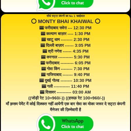
सीधे सट्टा कंपनी का No 1 खाईवाल
⭕️ MONTY BHAI KHAIWAL ⭕️
🎰 फरीदाबाद सवेरा --- 12:30 PM
🎰 कल्याण बाज़ार ---- 1:30 PM
🎰 खाटू धाम -------- 2:30 PM
🎰 दिल्ली बाज़ार ------ 3:05 PM
🎰 श्री गणेश ------ 4:35 PM
🎰 करनाल ---------- 5:30 PM
🎰 फरीदाबाद --------- 6:05 PM
🎰 गोवा किंग -------- 7:30 PM
🎰 गाजियाबाद ------- 9:40 PM
🎰 दुबई गोल्ड -------- 10:30 PM
🎰 गली ----------- 11:40 PM
🎰 दिसावर ---------- 03:00 AM
((जोड़ी रेट 10=960/-)) ((हरूफ़ रेट 100=960/-))
माँ क़सम पेमेंट में कोई दिक्कत नहीं आयेगी एक बार सेवा का मोका जरूर दे सट्टा कंपनी
मैनेजर की ज़िम्मेवारी है