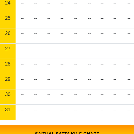
24
--
--
--
--
--
--
--
--
--
25
--
--
--
--
--
--
--
--
--
26
--
--
--
--
--
--
--
--
--
27
--
--
--
--
--
--
--
--
--
28
--
--
--
--
--
--
--
--
--
29
--
--
--
--
--
--
--
--
--
30
--
--
--
--
--
--
--
--
--
31
--
--
--
--
--
--
--
--
--
SAITUAL SATTA KING CHART