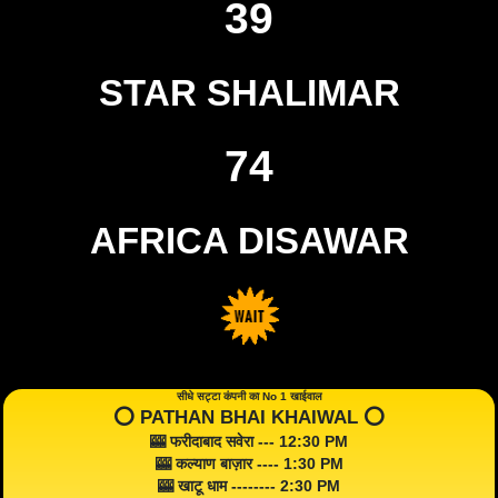
39
STAR SHALIMAR
74
AFRICA DISAWAR
सीधे सट्टा कंपनी का No 1 खाईवाल
⭕️ PATHAN BHAI KHAIWAL ⭕️
🎰 फरीदाबाद सवेरा --- 12:30 PM
🎰 कल्याण बाज़ार ---- 1:30 PM
🎰 खाटू धाम -------- 2:30 PM