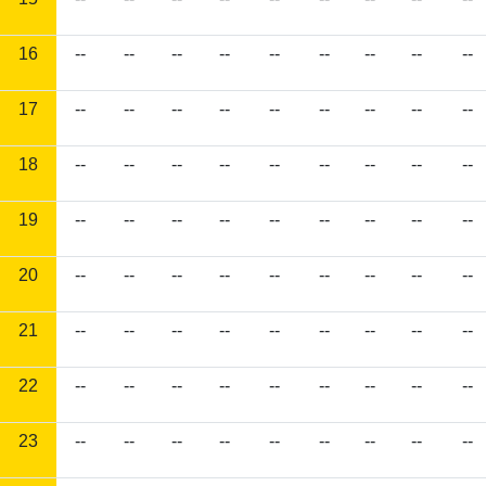
16
--
--
--
--
--
--
--
--
--
17
--
--
--
--
--
--
--
--
--
18
--
--
--
--
--
--
--
--
--
19
--
--
--
--
--
--
--
--
--
20
--
--
--
--
--
--
--
--
--
21
--
--
--
--
--
--
--
--
--
22
--
--
--
--
--
--
--
--
--
23
--
--
--
--
--
--
--
--
--