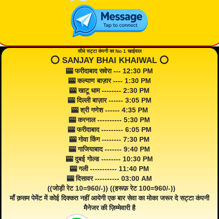
सीधे सट्टा कंपनी का No 1 खाईवाल
⭕️ SANJAY BHAI KHAIWAL ⭕️
🎰 फरीदाबाद सवेरा --- 12:30 PM
🎰 कल्याण बाज़ार ---- 1:30 PM
🎰 खाटू धाम -------- 2:30 PM
🎰 दिल्ली बाज़ार ------ 3:05 PM
🎰 श्री गणेश ------ 4:35 PM
🎰 करनाल ---------- 5:30 PM
🎰 फरीदाबाद --------- 6:05 PM
🎰 गोवा किंग -------- 7:30 PM
🎰 गाजियाबाद ------- 9:40 PM
🎰 दुबई गोल्ड -------- 10:30 PM
🎰 गली ----------- 11:40 PM
🎰 दिसावर ---------- 03:00 AM
((जोड़ी रेट 10=960/-)) ((हरूफ़ रेट 100=960/-))
माँ क़सम पेमेंट में कोई दिक्कत नहीं आयेगी एक बार सेवा का मोका जरूर दे सट्टा कंपनी
मैनेजर की ज़िम्मेवारी है