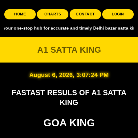
HOME
CHARTS
CONTACT
LOGIN
stop hub for accurate and timely Delhi bazar satta king, covering a
A1 SATTA KING
August 6, 2026, 3:07:25 PM
FASTAST RESULS OF A1 SATTA
KING
GOA KING