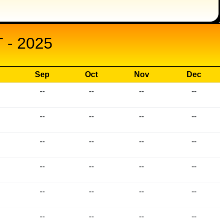
- 2025
Sep
Oct
Nov
Dec
--
--
--
--
--
--
--
--
--
--
--
--
--
--
--
--
--
--
--
--
--
--
--
--