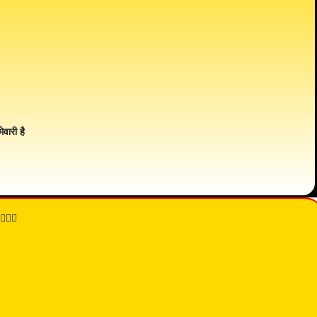
ेवारी है
👇🏾