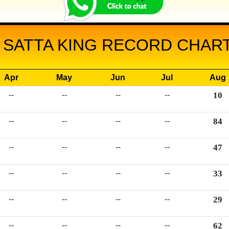
 SATTA KING RECORD CHART 
Apr
May
Jun
Jul
Aug
--
--
--
--
10
--
--
--
--
84
--
--
--
--
47
--
--
--
--
33
--
--
--
--
29
--
--
--
--
62