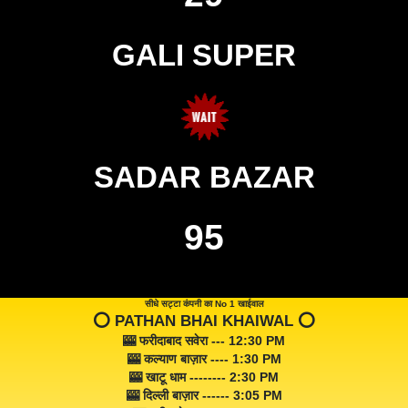
GALI SUPER
SADAR BAZAR
95
सीधे सट्टा कंपनी का No 1 खाईवाल
⭕️ PATHAN BHAI KHAIWAL ⭕️
🎰 फरीदाबाद सवेरा --- 12:30 PM
🎰 कल्याण बाज़ार ---- 1:30 PM
🎰 खाटू धाम -------- 2:30 PM
🎰 दिल्ली बाज़ार ------ 3:05 PM