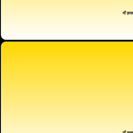
माँ क़स
माँ क़स