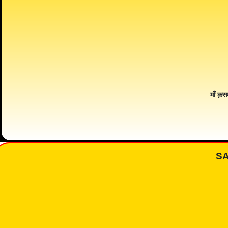
माँ क़स
S