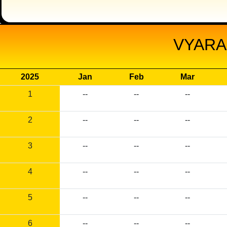
VYARA
2025
Jan
Feb
Mar
1
--
--
--
2
--
--
--
3
--
--
--
4
--
--
--
5
--
--
--
6
--
--
--