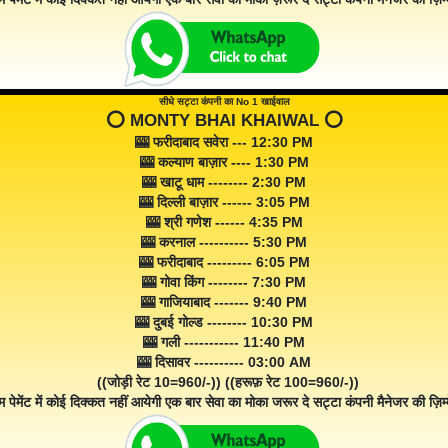
सीधे सट्टा कंपनी का No 1 खाईवाल
⭕️ MONTY BHAI KHAIWAL ⭕️
🎰 फरीदाबाद सवेरा --- 12:30 PM
🎰 कल्याण बाज़ार ---- 1:30 PM
🎰 खाटू धाम -------- 2:30 PM
🎰 दिल्ली बाज़ार ------ 3:05 PM
🎰 श्री गणेश ------ 4:35 PM
🎰 करनाल ---------- 5:30 PM
🎰 फरीदाबाद --------- 6:05 PM
🎰 गोवा किंग -------- 7:30 PM
🎰 गाजियाबाद ------- 9:40 PM
🎰 दुबई गोल्ड -------- 10:30 PM
🎰 गली ----------- 11:40 PM
🎰 दिसावर ---------- 03:00 AM
((जोड़ी रेट 10=960/-)) ((हरूफ़ रेट 100=960/-))
म पेमेंट में कोई दिक्कत नहीं आयेगी एक बार सेवा का मोका जरूर दे सट्टा कंपनी मैनेजर की ज़िम्म