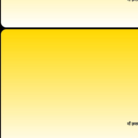
माँ क़स