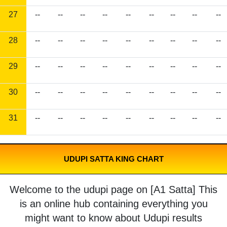
27
--
--
--
--
--
--
--
--
--
28
--
--
--
--
--
--
--
--
--
29
--
--
--
--
--
--
--
--
--
30
--
--
--
--
--
--
--
--
--
31
--
--
--
--
--
--
--
--
--
UDUPI SATTA KING CHART
Welcome to the udupi page on [A1 Satta] This
is an online hub containing everything you
might want to know about Udupi results