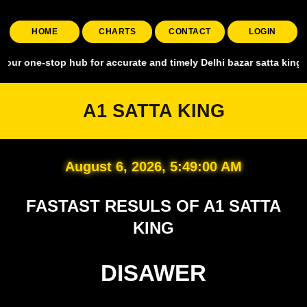
HOME
CHARTS
CONTACT
LOGIN
top hub for accurate and timely Delhi bazar satta king, covering all
A1 SATTA KING
August 6, 2026, 5:49:01 AM
FASTAST RESULS OF A1 SATTA
KING
DISAWER