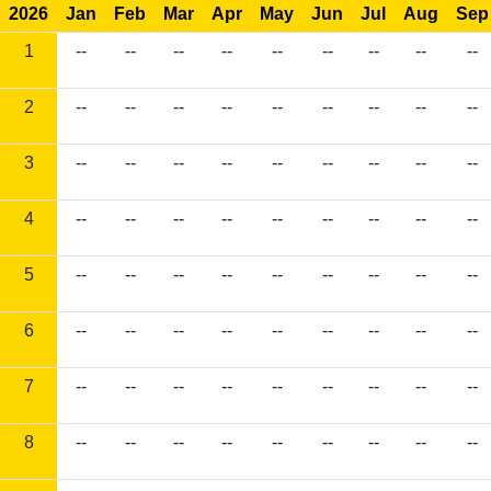
2026
Jan
Feb
Mar
Apr
May
Jun
Jul
Aug
Sep
1
--
--
--
--
--
--
--
--
--
2
--
--
--
--
--
--
--
--
--
3
--
--
--
--
--
--
--
--
--
4
--
--
--
--
--
--
--
--
--
5
--
--
--
--
--
--
--
--
--
6
--
--
--
--
--
--
--
--
--
7
--
--
--
--
--
--
--
--
--
8
--
--
--
--
--
--
--
--
--