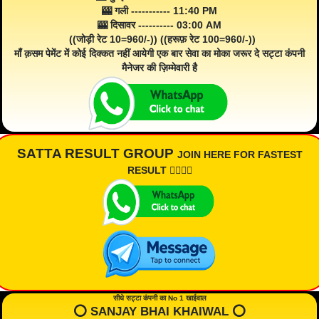
🎰 गली ----------- 11:40 PM
🎰 दिसावर ---------- 03:00 AM
((जोड़ी रेट 10=960/-)) ((हरूफ़ रेट 100=960/-))
माँ क़सम पेमेंट में कोई दिक्कत नहीं आयेगी एक बार सेवा का मोका जरूर दे सट्टा कंपनी
मैनेजर की ज़िम्मेवारी है
SATTA RESULT GROUP
JOIN HERE FOR FASTEST
RESULT 👇🏾👇🏾
सीधे सट्टा कंपनी का No 1 खाईवाल
⭕️ SANJAY BHAI KHAIWAL ⭕️