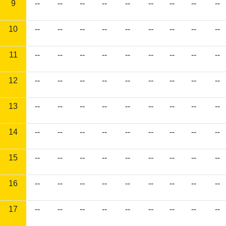
9
--
--
--
--
--
--
--
--
--
10
--
--
--
--
--
--
--
--
--
11
--
--
--
--
--
--
--
--
--
12
--
--
--
--
--
--
--
--
--
13
--
--
--
--
--
--
--
--
--
14
--
--
--
--
--
--
--
--
--
15
--
--
--
--
--
--
--
--
--
16
--
--
--
--
--
--
--
--
--
17
--
--
--
--
--
--
--
--
--