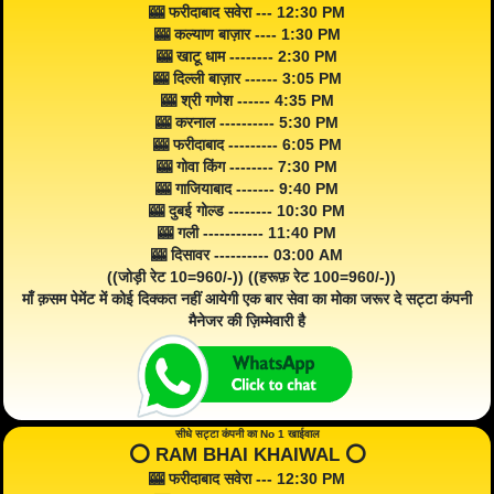
🎰 फरीदाबाद सवेरा --- 12:30 PM
🎰 कल्याण बाज़ार ---- 1:30 PM
🎰 खाटू धाम -------- 2:30 PM
🎰 दिल्ली बाज़ार ------ 3:05 PM
🎰 श्री गणेश ------ 4:35 PM
🎰 करनाल ---------- 5:30 PM
🎰 फरीदाबाद --------- 6:05 PM
🎰 गोवा किंग -------- 7:30 PM
🎰 गाजियाबाद ------- 9:40 PM
🎰 दुबई गोल्ड -------- 10:30 PM
🎰 गली ----------- 11:40 PM
🎰 दिसावर ---------- 03:00 AM
((जोड़ी रेट 10=960/-)) ((हरूफ़ रेट 100=960/-))
माँ क़सम पेमेंट में कोई दिक्कत नहीं आयेगी एक बार सेवा का मोका जरूर दे सट्टा कंपनी
मैनेजर की ज़िम्मेवारी है
सीधे सट्टा कंपनी का No 1 खाईवाल
⭕️ RAM BHAI KHAIWAL ⭕️
🎰 फरीदाबाद सवेरा --- 12:30 PM