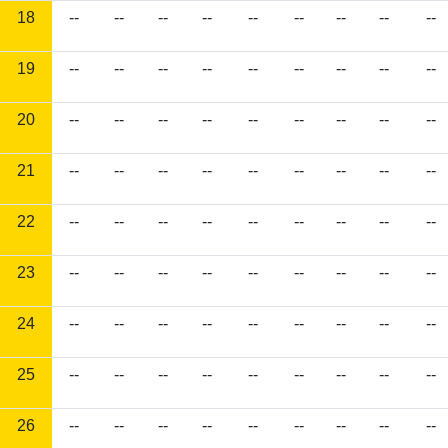
18
--
--
--
--
--
--
--
--
--
19
--
--
--
--
--
--
--
--
--
20
--
--
--
--
--
--
--
--
--
21
--
--
--
--
--
--
--
--
--
22
--
--
--
--
--
--
--
--
--
23
--
--
--
--
--
--
--
--
--
24
--
--
--
--
--
--
--
--
--
25
--
--
--
--
--
--
--
--
--
26
--
--
--
--
--
--
--
--
--