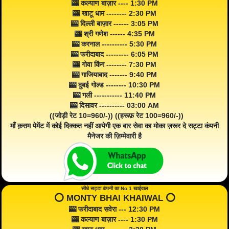
🎰 कल्याण बाज़ार ---- 1:30 PM
🎰 खाटू धाम -------- 2:30 PM
🎰 दिल्ली बाज़ार ------ 3:05 PM
🎰 श्री गणेश ------ 4:35 PM
🎰 करनाल ---------- 5:30 PM
🎰 फरीदाबाद --------- 6:05 PM
🎰 गोवा किंग -------- 7:30 PM
🎰 गाजियाबाद ------- 9:40 PM
🎰 दुबई गोल्ड -------- 10:30 PM
🎰 गली ----------- 11:40 PM
🎰 दिसावर ---------- 03:00 AM
((जोड़ी रेट 10=960/-)) ((हरूफ़ रेट 100=960/-))
माँ क़सम पेमेंट में कोई दिक्कत नहीं आयेगी एक बार सेवा का मोका ज़रूर दे सट्टा कंपनी
मैनेजर की ज़िम्मेवारी है
सीधे सट्टा कंपनी का No 1 खाईवाल
⭕️ MONTY BHAI KHAIWAL ⭕️
🎰 फरीदाबाद सवेरा --- 12:30 PM
🎰 कल्याण बाज़ार ---- 1:30 PM