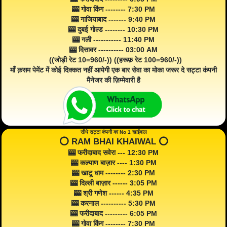
🎰 गोवा किंग -------- 7:30 PM
🎰 गाजियाबाद ------- 9:40 PM
🎰 दुबई गोल्ड -------- 10:30 PM
🎰 गली ----------- 11:40 PM
🎰 दिसावर ---------- 03:00 AM
((जोड़ी रेट 10=960/-)) ((हरूफ़ रेट 100=960/-))
माँ क़सम पेमेंट में कोई दिक्कत नहीं आयेगी एक बार सेवा का मोका जरूर दे सट्टा कंपनी
मैनेजर की ज़िम्मेवारी है
सीधे सट्टा कंपनी का No 1 खाईवाल
⭕️ RAM BHAI KHAIWAL ⭕️
🎰 फरीदाबाद सवेरा --- 12:30 PM
🎰 कल्याण बाज़ार ---- 1:30 PM
🎰 खाटू धाम -------- 2:30 PM
🎰 दिल्ली बाज़ार ------ 3:05 PM
🎰 श्री गणेश ------ 4:35 PM
🎰 करनाल ---------- 5:30 PM
🎰 फरीदाबाद --------- 6:05 PM
🎰 गोवा किंग -------- 7:30 PM