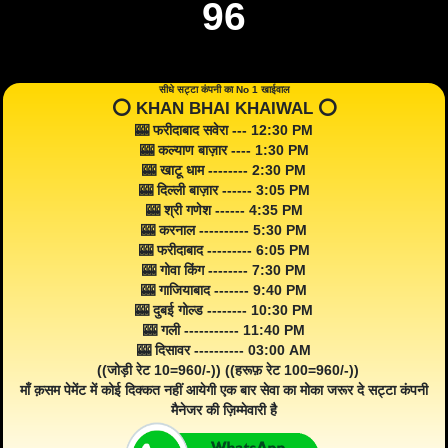
96
सीधे सट्टा कंपनी का No 1 खाईवाल
⭕️ KHAN BHAI KHAIWAL ⭕️
🎰 फरीदाबाद सवेरा --- 12:30 PM
🎰 कल्याण बाज़ार ---- 1:30 PM
🎰 खाटू धाम -------- 2:30 PM
🎰 दिल्ली बाज़ार ------ 3:05 PM
🎰 श्री गणेश ------ 4:35 PM
🎰 करनाल ---------- 5:30 PM
🎰 फरीदाबाद --------- 6:05 PM
🎰 गोवा किंग -------- 7:30 PM
🎰 गाजियाबाद ------- 9:40 PM
🎰 दुबई गोल्ड -------- 10:30 PM
🎰 गली ----------- 11:40 PM
🎰 दिसावर ---------- 03:00 AM
((जोड़ी रेट 10=960/-)) ((हरूफ़ रेट 100=960/-))
माँ क़सम पेमेंट में कोई दिक्कत नहीं आयेगी एक बार सेवा का मोका जरूर दे सट्टा कंपनी
मैनेजर की ज़िम्मेवारी है