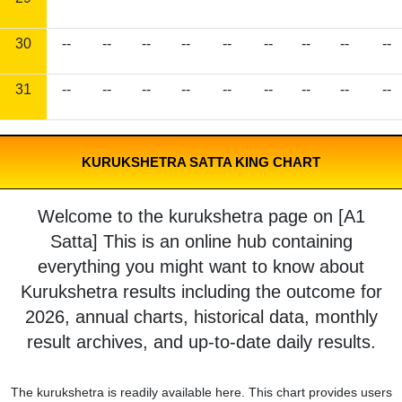
30
--
--
--
--
--
--
--
--
--
31
--
--
--
--
--
--
--
--
--
KURUKSHETRA SATTA KING CHART
Welcome to the kurukshetra page on [A1
Satta] This is an online hub containing
everything you might want to know about
Kurukshetra results including the outcome for
2026, annual charts, historical data, monthly
result archives, and up-to-date daily results.
The kurukshetra is readily available here. This chart provides users