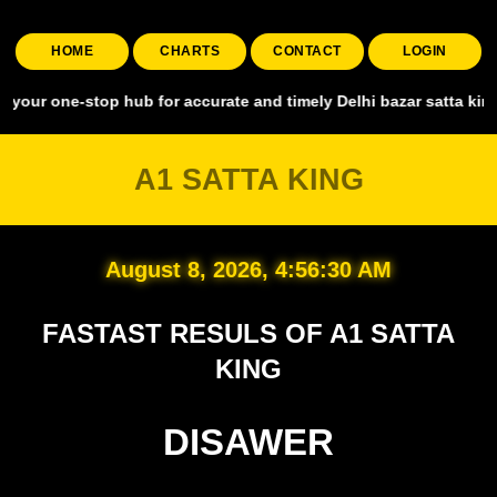
HOME
CHARTS
CONTACT
LOGIN
-stop hub for accurate and timely Delhi bazar satta king, covering a
A1 SATTA KING
August 8, 2026, 4:56:31 AM
FASTAST RESULS OF A1 SATTA
KING
DISAWER