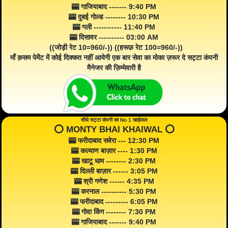
🎰 गाजियाबाद ------- 9:40 PM
🎰 दुबई गोल्ड -------- 10:30 PM
🎰 गली ----------- 11:40 PM
🎰 दिसावर ---------- 03:00 AM
((जोड़ी रेट 10=960/-)) ((हरूफ़ रेट 100=960/-))
माँ क़सम पेमेंट में कोई दिक्कत नहीं आयेगी एक बार सेवा का मोका ज़रूर दे सट्टा कंपनी
मैनेजर की ज़िम्मेवारी है
सीधे सट्टा कंपनी का No 1 खाईवाल
⭕️ MONTY BHAI KHAIWAL ⭕️
🎰 फरीदाबाद सवेरा --- 12:30 PM
🎰 कल्याण बाज़ार ---- 1:30 PM
🎰 खाटू धाम -------- 2:30 PM
🎰 दिल्ली बाज़ार ------ 3:05 PM
🎰 श्री गणेश ------ 4:35 PM
🎰 करनाल ---------- 5:30 PM
🎰 फरीदाबाद --------- 6:05 PM
🎰 गोवा किंग -------- 7:30 PM
🎰 गाजियाबाद ------- 9:40 PM