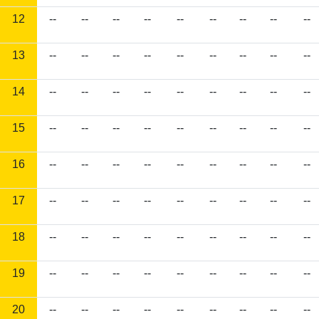
12
--
--
--
--
--
--
--
--
--
13
--
--
--
--
--
--
--
--
--
14
--
--
--
--
--
--
--
--
--
15
--
--
--
--
--
--
--
--
--
16
--
--
--
--
--
--
--
--
--
17
--
--
--
--
--
--
--
--
--
18
--
--
--
--
--
--
--
--
--
19
--
--
--
--
--
--
--
--
--
20
--
--
--
--
--
--
--
--
--