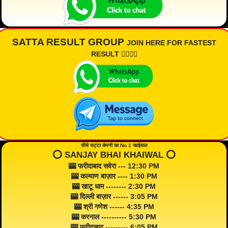
SATTA RESULT GROUP
JOIN HERE FOR FASTEST
RESULT 👇🏾👇🏾
सीधे सट्टा कंपनी का No 1 खाईवाल
⭕️ SANJAY BHAI KHAIWAL ⭕️
🎰 फरीदाबाद सवेरा --- 12:30 PM
🎰 कल्याण बाज़ार ---- 1:30 PM
🎰 खाटू धाम -------- 2:30 PM
🎰 दिल्ली बाज़ार ------ 3:05 PM
🎰 श्री गणेश ------ 4:35 PM
🎰 करनाल ---------- 5:30 PM
🎰 फरीदाबाद --------- 6:05 PM