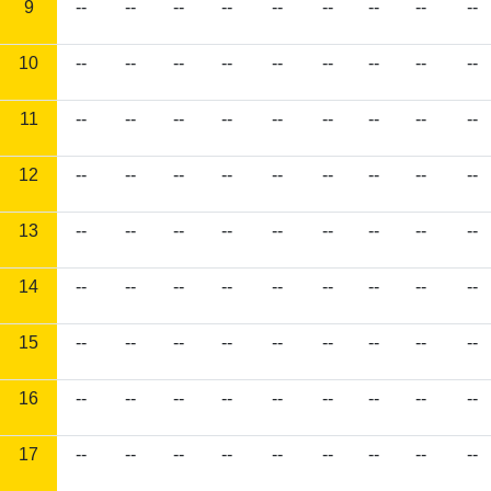
9
--
--
--
--
--
--
--
--
--
10
--
--
--
--
--
--
--
--
--
11
--
--
--
--
--
--
--
--
--
12
--
--
--
--
--
--
--
--
--
13
--
--
--
--
--
--
--
--
--
14
--
--
--
--
--
--
--
--
--
15
--
--
--
--
--
--
--
--
--
16
--
--
--
--
--
--
--
--
--
17
--
--
--
--
--
--
--
--
--