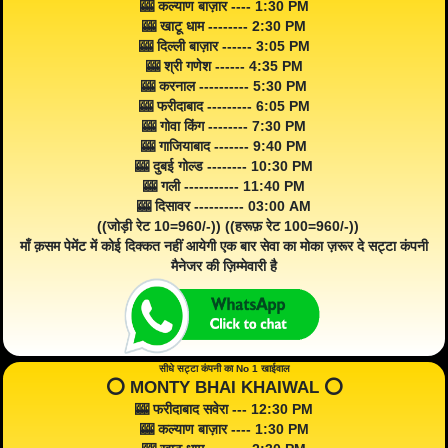
🎰 कल्याण बाज़ार ---- 1:30 PM
🎰 खाटू धाम -------- 2:30 PM
🎰 दिल्ली बाज़ार ------ 3:05 PM
🎰 श्री गणेश ------ 4:35 PM
🎰 करनाल ---------- 5:30 PM
🎰 फरीदाबाद --------- 6:05 PM
🎰 गोवा किंग -------- 7:30 PM
🎰 गाजियाबाद ------- 9:40 PM
🎰 दुबई गोल्ड -------- 10:30 PM
🎰 गली ----------- 11:40 PM
🎰 दिसावर ---------- 03:00 AM
((जोड़ी रेट 10=960/-)) ((हरूफ़ रेट 100=960/-))
माँ क़सम पेमेंट में कोई दिक्कत नहीं आयेगी एक बार सेवा का मोका ज़रूर दे सट्टा कंपनी
मैनेजर की ज़िम्मेवारी है
सीधे सट्टा कंपनी का No 1 खाईवाल
⭕️ MONTY BHAI KHAIWAL ⭕️
🎰 फरीदाबाद सवेरा --- 12:30 PM
🎰 कल्याण बाज़ार ---- 1:30 PM