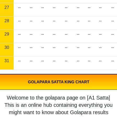
27
--
--
--
--
--
--
--
--
--
28
--
--
--
--
--
--
--
--
--
29
--
--
--
--
--
--
--
--
--
30
--
--
--
--
--
--
--
--
--
31
--
--
--
--
--
--
--
--
--
GOLAPARA SATTA KING CHART
Welcome to the golapara page on [A1 Satta]
This is an online hub containing everything you
might want to know about Golapara results