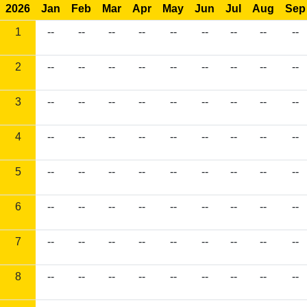
2026
Jan
Feb
Mar
Apr
May
Jun
Jul
Aug
Sep
1
--
--
--
--
--
--
--
--
--
2
--
--
--
--
--
--
--
--
--
3
--
--
--
--
--
--
--
--
--
4
--
--
--
--
--
--
--
--
--
5
--
--
--
--
--
--
--
--
--
6
--
--
--
--
--
--
--
--
--
7
--
--
--
--
--
--
--
--
--
8
--
--
--
--
--
--
--
--
--