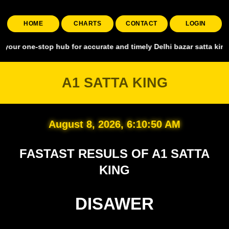
HOME
CHARTS
CONTACT
LOGIN
stop hub for accurate and timely Delhi bazar satta king, covering al
A1 SATTA KING
August 8, 2026, 6:10:51 AM
FASTAST RESULS OF A1 SATTA
KING
DISAWER