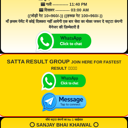
🎰 गली ----------- 11:40 PM
🎰 दिसावर ---------- 03:00 AM
((जोड़ी रेट 10=960/-)) ((हरूफ़ रेट 100=960/-))
माँ क़सम पेमेंट में कोई दिक्कत नहीं आयेगी एक बार सेवा का मोका जरूर दे सट्टा कंपनी
मैनेजर की ज़िम्मेवारी है
SATTA RESULT GROUP
JOIN HERE FOR FASTEST
RESULT 👇🏾👇🏾
सीधे सट्टा कंपनी का No 1 खाईवाल
⭕️ SANJAY BHAI KHAIWAL ⭕️