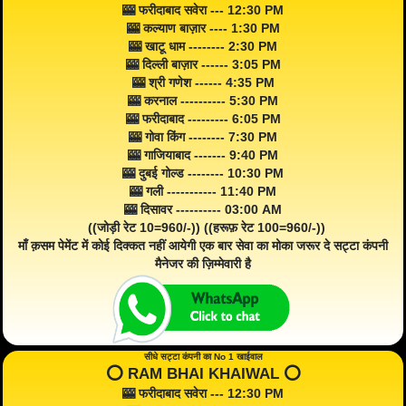
🎰 फरीदाबाद सवेरा --- 12:30 PM
🎰 कल्याण बाज़ार ---- 1:30 PM
🎰 खाटू धाम -------- 2:30 PM
🎰 दिल्ली बाज़ार ------ 3:05 PM
🎰 श्री गणेश ------ 4:35 PM
🎰 करनाल ---------- 5:30 PM
🎰 फरीदाबाद --------- 6:05 PM
🎰 गोवा किंग -------- 7:30 PM
🎰 गाजियाबाद ------- 9:40 PM
🎰 दुबई गोल्ड -------- 10:30 PM
🎰 गली ----------- 11:40 PM
🎰 दिसावर ---------- 03:00 AM
((जोड़ी रेट 10=960/-)) ((हरूफ़ रेट 100=960/-))
माँ क़सम पेमेंट में कोई दिक्कत नहीं आयेगी एक बार सेवा का मोका जरूर दे सट्टा कंपनी
मैनेजर की ज़िम्मेवारी है
सीधे सट्टा कंपनी का No 1 खाईवाल
⭕️ RAM BHAI KHAIWAL ⭕️
🎰 फरीदाबाद सवेरा --- 12:30 PM