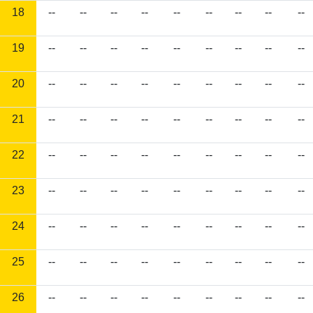
18
--
--
--
--
--
--
--
--
--
19
--
--
--
--
--
--
--
--
--
20
--
--
--
--
--
--
--
--
--
21
--
--
--
--
--
--
--
--
--
22
--
--
--
--
--
--
--
--
--
23
--
--
--
--
--
--
--
--
--
24
--
--
--
--
--
--
--
--
--
25
--
--
--
--
--
--
--
--
--
26
--
--
--
--
--
--
--
--
--