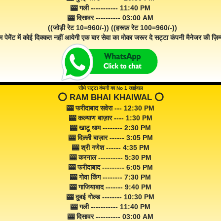
🎰 गली ----------- 11:40 PM
🎰 दिसावर ---------- 03:00 AM
((जोड़ी रेट 10=960/-)) ((हरूफ़ रेट 100=960/-))
म पेमेंट में कोई दिक्कत नहीं आयेगी एक बार सेवा का मोका जरूर दे सट्टा कंपनी मैनेजर की ज़िम्म
सीधे सट्टा कंपनी का No 1 खाईवाल
⭕️ RAM BHAI KHAIWAL ⭕️
🎰 फरीदाबाद सवेरा --- 12:30 PM
🎰 कल्याण बाज़ार ---- 1:30 PM
🎰 खाटू धाम -------- 2:30 PM
🎰 दिल्ली बाज़ार ------ 3:05 PM
🎰 श्री गणेश ------ 4:35 PM
🎰 करनाल ---------- 5:30 PM
🎰 फरीदाबाद --------- 6:05 PM
🎰 गोवा किंग -------- 7:30 PM
🎰 गाजियाबाद ------- 9:40 PM
🎰 दुबई गोल्ड -------- 10:30 PM
🎰 गली ----------- 11:40 PM
🎰 दिसावर ---------- 03:00 AM