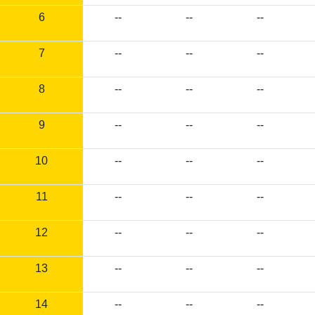
6
--
--
--
7
--
--
--
8
--
--
--
9
--
--
--
10
--
--
--
11
--
--
--
12
--
--
--
13
--
--
--
14
--
--
--