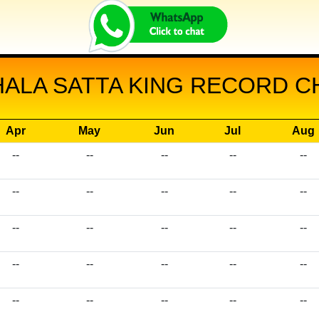
LA SATTA KING RECORD CH
Apr
May
Jun
Jul
Aug
--
--
--
--
--
--
--
--
--
--
--
--
--
--
--
--
--
--
--
--
--
--
--
--
--