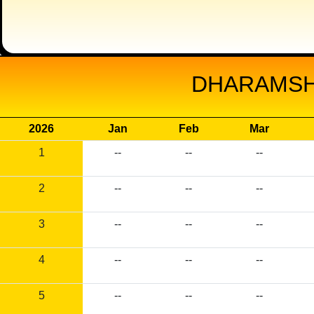
DHARAMSHA
2026
Jan
Feb
Mar
1
--
--
--
2
--
--
--
3
--
--
--
4
--
--
--
5
--
--
--