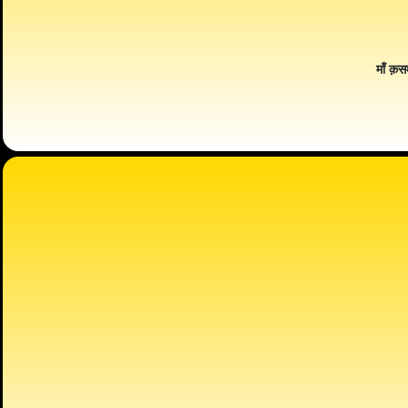
माँ क़स