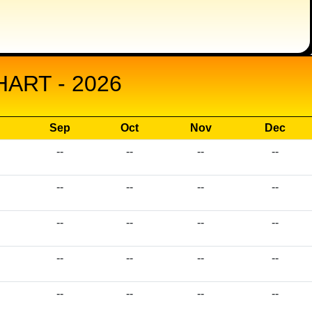
ART - 2026
Sep
Oct
Nov
Dec
--
--
--
--
--
--
--
--
--
--
--
--
--
--
--
--
--
--
--
--