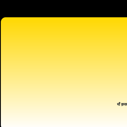
माँ क़स