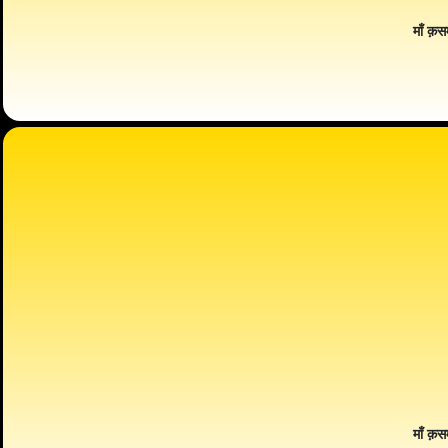
माँ क़स
माँ क़स