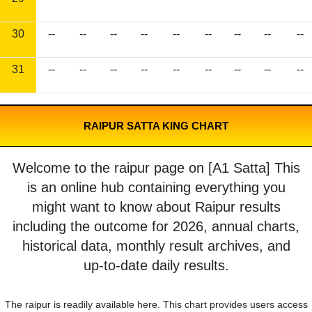
30
--
--
--
--
--
--
--
--
--
31
--
--
--
--
--
--
--
--
--
RAIPUR SATTA KING CHART
Welcome to the raipur page on [A1 Satta] This
is an online hub containing everything you
might want to know about Raipur results
including the outcome for 2026, annual charts,
historical data, monthly result archives, and
up-to-date daily results.
The raipur is readily available here. This chart provides users access