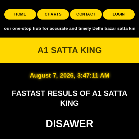
HOME
CHARTS
CONTACT
LOGIN
top hub for accurate and timely Delhi bazar satta king, covering all
A1 SATTA KING
August 7, 2026, 3:47:12 AM
FASTAST RESULS OF A1 SATTA
KING
DISAWER