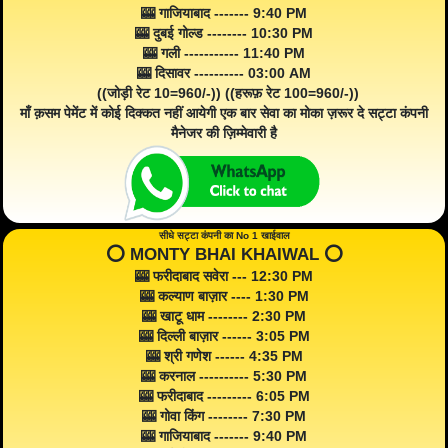
🎰 गाजियाबाद ------- 9:40 PM
🎰 दुबई गोल्ड -------- 10:30 PM
🎰 गली ----------- 11:40 PM
🎰 दिसावर ---------- 03:00 AM
((जोड़ी रेट 10=960/-)) ((हरूफ़ रेट 100=960/-))
माँ क़सम पेमेंट में कोई दिक्कत नहीं आयेगी एक बार सेवा का मोका ज़रूर दे सट्टा कंपनी
मैनेजर की ज़िम्मेवारी है
सीधे सट्टा कंपनी का No 1 खाईवाल
⭕️ MONTY BHAI KHAIWAL ⭕️
🎰 फरीदाबाद सवेरा --- 12:30 PM
🎰 कल्याण बाज़ार ---- 1:30 PM
🎰 खाटू धाम -------- 2:30 PM
🎰 दिल्ली बाज़ार ------ 3:05 PM
🎰 श्री गणेश ------ 4:35 PM
🎰 करनाल ---------- 5:30 PM
🎰 फरीदाबाद --------- 6:05 PM
🎰 गोवा किंग -------- 7:30 PM
🎰 गाजियाबाद ------- 9:40 PM