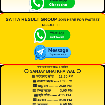
SATTA RESULT GROUP
JOIN HERE FOR FASTEST
RESULT 👇🏾👇🏾
सीधे सट्टा कंपनी का No 1 खाईवाल
⭕️ SANJAY BHAI KHAIWAL ⭕️
🎰 फरीदाबाद सवेरा --- 12:30 PM
🎰 कल्याण बाज़ार ---- 1:30 PM
🎰 खाटू धाम -------- 2:30 PM
🎰 दिल्ली बाज़ार ------ 3:05 PM
🎰 श्री गणेश ------ 4:35 PM
🎰 करनाल ---------- 5:30 PM
🎰 फरीदाबाद --------- 6:05 PM