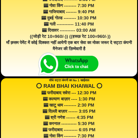
🎰 गोवा किंग -------- 7:30 PM
🎰 गाजियाबाद ------- 9:40 PM
🎰 दुबई गोल्ड -------- 10:30 PM
🎰 गली ----------- 11:40 PM
🎰 दिसावर ---------- 03:00 AM
((जोड़ी रेट 10=960/-)) ((हरूफ़ रेट 100=960/-))
माँ क़सम पेमेंट में कोई दिक्कत नहीं आयेगी एक बार सेवा का मोका जरूर दे सट्टा कंपनी
मैनेजर की ज़िम्मेवारी है
सीधे सट्टा कंपनी का No 1 खाईवाल
⭕️ RAM BHAI KHAIWAL ⭕️
🎰 फरीदाबाद सवेरा --- 12:30 PM
🎰 कल्याण बाज़ार ---- 1:30 PM
🎰 खाटू धाम -------- 2:30 PM
🎰 दिल्ली बाज़ार ------ 3:05 PM
🎰 श्री गणेश ------ 4:35 PM
🎰 करनाल ---------- 5:30 PM
🎰 फरीदाबाद --------- 6:05 PM
🎰 गोवा किंग -------- 7:30 PM