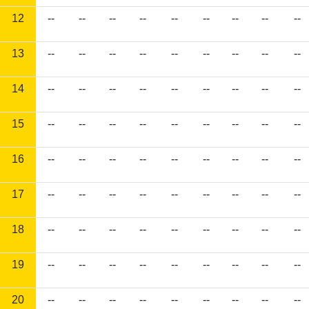
12
--
--
--
--
--
--
--
--
--
13
--
--
--
--
--
--
--
--
--
14
--
--
--
--
--
--
--
--
--
15
--
--
--
--
--
--
--
--
--
16
--
--
--
--
--
--
--
--
--
17
--
--
--
--
--
--
--
--
--
18
--
--
--
--
--
--
--
--
--
19
--
--
--
--
--
--
--
--
--
20
--
--
--
--
--
--
--
--
--