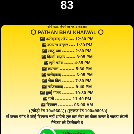
83
सीधे सट्टा कंपनी का No 1 खाईवाल
⭕️ PATHAN BHAI KHAIWAL ⭕️
🎰 फरीदाबाद सवेरा --- 12:30 PM
🎰 कल्याण बाज़ार ---- 1:30 PM
🎰 खाटू धाम -------- 2:30 PM
🎰 दिल्ली बाज़ार ------ 3:05 PM
🎰 श्री गणेश ------ 4:35 PM
🎰 करनाल ---------- 5:30 PM
🎰 फरीदाबाद --------- 6:05 PM
🎰 गोवा किंग -------- 7:30 PM
🎰 गाजियाबाद ------- 9:40 PM
🎰 दुबई गोल्ड -------- 10:30 PM
🎰 गली ----------- 11:40 PM
🎰 दिसावर ---------- 03:00 AM
((जोड़ी रेट 10=960/-)) ((हरूफ़ रेट 100=960/-))
माँ क़सम पेमेंट में कोई दिक्कत नहीं आयेगी एक बार सेवा का मोका जरूर दे सट्टा कंपनी
मैनेजर की ज़िम्मेवारी है