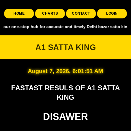
HOME
CHARTS
CONTACT
LOGIN
stop hub for accurate and timely Delhi bazar satta king, covering al
A1 SATTA KING
August 7, 2026, 6:01:52 AM
FASTAST RESULS OF A1 SATTA
KING
DISAWER