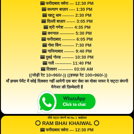
🎰 फरीदाबाद सवेरा --- 12:30 PM
🎰 कल्याण बाज़ार ---- 1:30 PM
🎰 खाटू धाम -------- 2:30 PM
🎰 दिल्ली बाज़ार ------ 3:05 PM
🎰 श्री गणेश ------ 4:35 PM
🎰 करनाल ---------- 5:30 PM
🎰 फरीदाबाद --------- 6:05 PM
🎰 गोवा किंग -------- 7:30 PM
🎰 गाजियाबाद ------- 9:40 PM
🎰 दुबई गोल्ड -------- 10:30 PM
🎰 गली ----------- 11:40 PM
🎰 दिसावर ---------- 03:00 AM
((जोड़ी रेट 10=960/-)) ((हरूफ़ रेट 100=960/-))
माँ क़सम पेमेंट में कोई दिक्कत नहीं आयेगी एक बार सेवा का मोका जरूर दे सट्टा कंपनी
मैनेजर की ज़िम्मेवारी है
सीधे सट्टा कंपनी का No 1 खाईवाल
⭕️ RAM BHAI KHAIWAL ⭕️
🎰 फरीदाबाद सवेरा --- 12:30 PM