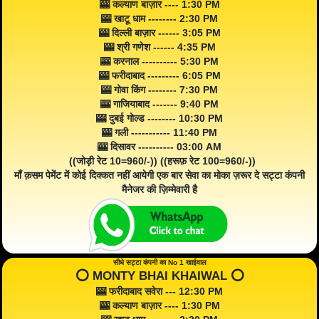
🎰 कल्याण बाज़ार ---- 1:30 PM
🎰 खाटू धाम -------- 2:30 PM
🎰 दिल्ली बाज़ार ------ 3:05 PM
🎰 श्री गणेश ------ 4:35 PM
🎰 करनाल ---------- 5:30 PM
🎰 फरीदाबाद --------- 6:05 PM
🎰 गोवा किंग -------- 7:30 PM
🎰 गाजियाबाद ------- 9:40 PM
🎰 दुबई गोल्ड -------- 10:30 PM
🎰 गली ----------- 11:40 PM
🎰 दिसावर ---------- 03:00 AM
((जोड़ी रेट 10=960/-)) ((हरूफ़ रेट 100=960/-))
माँ क़सम पेमेंट में कोई दिक्कत नहीं आयेगी एक बार सेवा का मोका ज़रूर दे सट्टा कंपनी
मैनेजर की ज़िम्मेवारी है
सीधे सट्टा कंपनी का No 1 खाईवाल
⭕️ MONTY BHAI KHAIWAL ⭕️
🎰 फरीदाबाद सवेरा --- 12:30 PM
🎰 कल्याण बाज़ार ---- 1:30 PM