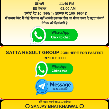
🎰 गली ----------- 11:40 PM
🎰 दिसावर ---------- 03:00 AM
((जोड़ी रेट 10=960/-)) ((हरूफ़ रेट 100=960/-))
माँ क़सम पेमेंट में कोई दिक्कत नहीं आयेगी एक बार सेवा का मोका जरूर दे सट्टा कंपनी
मैनेजर की ज़िम्मेवारी है
SATTA RESULT GROUP
JOIN HERE FOR FASTEST
RESULT 👇🏾👇🏾
सीधे सट्टा कंपनी का No 1 खाईवाल
⭕️ SANJAY BHAI KHAIWAL ⭕️