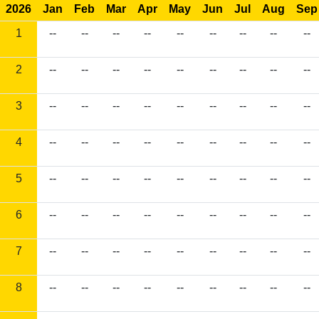
2026
Jan
Feb
Mar
Apr
May
Jun
Jul
Aug
Sep
1
--
--
--
--
--
--
--
--
--
2
--
--
--
--
--
--
--
--
--
3
--
--
--
--
--
--
--
--
--
4
--
--
--
--
--
--
--
--
--
5
--
--
--
--
--
--
--
--
--
6
--
--
--
--
--
--
--
--
--
7
--
--
--
--
--
--
--
--
--
8
--
--
--
--
--
--
--
--
--