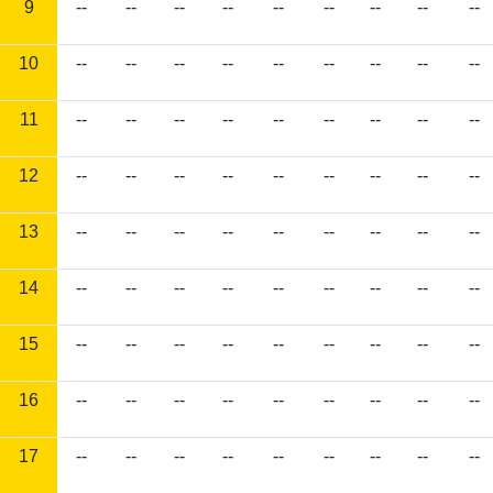
9
--
--
--
--
--
--
--
--
--
10
--
--
--
--
--
--
--
--
--
11
--
--
--
--
--
--
--
--
--
12
--
--
--
--
--
--
--
--
--
13
--
--
--
--
--
--
--
--
--
14
--
--
--
--
--
--
--
--
--
15
--
--
--
--
--
--
--
--
--
16
--
--
--
--
--
--
--
--
--
17
--
--
--
--
--
--
--
--
--