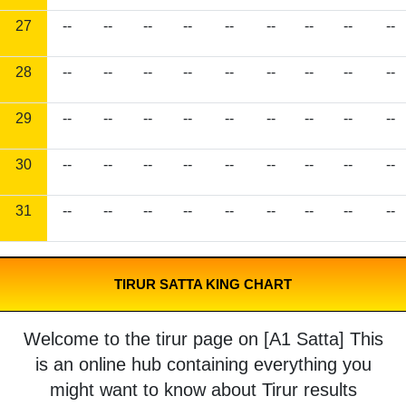
27
--
--
--
--
--
--
--
--
--
28
--
--
--
--
--
--
--
--
--
29
--
--
--
--
--
--
--
--
--
30
--
--
--
--
--
--
--
--
--
31
--
--
--
--
--
--
--
--
--
TIRUR SATTA KING CHART
Welcome to the tirur page on [A1 Satta] This
is an online hub containing everything you
might want to know about Tirur results