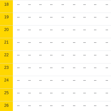
18
--
--
--
--
--
--
--
--
--
19
--
--
--
--
--
--
--
--
--
20
--
--
--
--
--
--
--
--
--
21
--
--
--
--
--
--
--
--
--
22
--
--
--
--
--
--
--
--
--
23
--
--
--
--
--
--
--
--
--
24
--
--
--
--
--
--
--
--
--
25
--
--
--
--
--
--
--
--
--
26
--
--
--
--
--
--
--
--
--