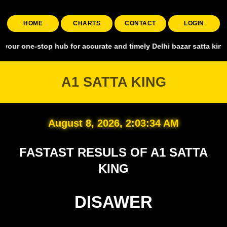
HOME
CHARTS
CONTACT
LOGIN
stop hub for accurate and timely Delhi bazar satta king, covering a
A1 SATTA KING
August 8, 2026, 2:03:35 AM
FASTAST RESULS OF A1 SATTA
KING
DISAWER