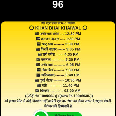
96
सीधे सट्टा कंपनी का No 1 खाईवाल
⭕️ KHAN BHAI KHAIWAL ⭕️
🎰 फरीदाबाद सवेरा --- 12:30 PM
🎰 कल्याण बाज़ार ---- 1:30 PM
🎰 खाटू धाम -------- 2:30 PM
🎰 दिल्ली बाज़ार ------ 3:05 PM
🎰 श्री गणेश ------ 4:35 PM
🎰 करनाल ---------- 5:30 PM
🎰 फरीदाबाद --------- 6:05 PM
🎰 गोवा किंग -------- 7:30 PM
🎰 गाजियाबाद ------- 9:40 PM
🎰 दुबई गोल्ड -------- 10:30 PM
🎰 गली ----------- 11:40 PM
🎰 दिसावर ---------- 03:00 AM
((जोड़ी रेट 10=960/-)) ((हरूफ़ रेट 100=960/-))
माँ क़सम पेमेंट में कोई दिक्कत नहीं आयेगी एक बार सेवा का मोका जरूर दे सट्टा कंपनी
मैनेजर की ज़िम्मेवारी है