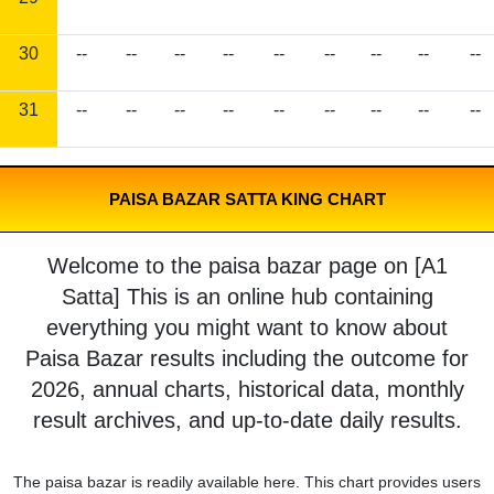
30
--
--
--
--
--
--
--
--
--
31
--
--
--
--
--
--
--
--
--
PAISA BAZAR SATTA KING CHART
Welcome to the paisa bazar page on [A1
Satta] This is an online hub containing
everything you might want to know about
Paisa Bazar results including the outcome for
2026, annual charts, historical data, monthly
result archives, and up-to-date daily results.
The paisa bazar is readily available here. This chart provides users