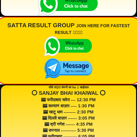
SATTA RESULT GROUP
JOIN HERE FOR FASTEST
RESULT 👇🏾👇🏾
सीधे सट्टा कंपनी का No 1 खाईवाल
⭕️ SANJAY BHAI KHAIWAL ⭕️
🎰 फरीदाबाद सवेरा --- 12:30 PM
🎰 कल्याण बाज़ार ---- 1:30 PM
🎰 खाटू धाम -------- 2:30 PM
🎰 दिल्ली बाज़ार ------ 3:05 PM
🎰 श्री गणेश ------ 4:35 PM
🎰 करनाल ---------- 5:30 PM
🎰 फरीदाबाद --------- 6:05 PM