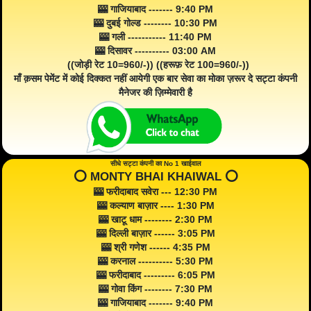
🎰 गाजियाबाद ------- 9:40 PM
🎰 दुबई गोल्ड -------- 10:30 PM
🎰 गली ----------- 11:40 PM
🎰 दिसावर ---------- 03:00 AM
((जोड़ी रेट 10=960/-)) ((हरूफ़ रेट 100=960/-))
माँ क़सम पेमेंट में कोई दिक्कत नहीं आयेगी एक बार सेवा का मोका ज़रूर दे सट्टा कंपनी
मैनेजर की ज़िम्मेवारी है
सीधे सट्टा कंपनी का No 1 खाईवाल
⭕️ MONTY BHAI KHAIWAL ⭕️
🎰 फरीदाबाद सवेरा --- 12:30 PM
🎰 कल्याण बाज़ार ---- 1:30 PM
🎰 खाटू धाम -------- 2:30 PM
🎰 दिल्ली बाज़ार ------ 3:05 PM
🎰 श्री गणेश ------ 4:35 PM
🎰 करनाल ---------- 5:30 PM
🎰 फरीदाबाद --------- 6:05 PM
🎰 गोवा किंग -------- 7:30 PM
🎰 गाजियाबाद ------- 9:40 PM