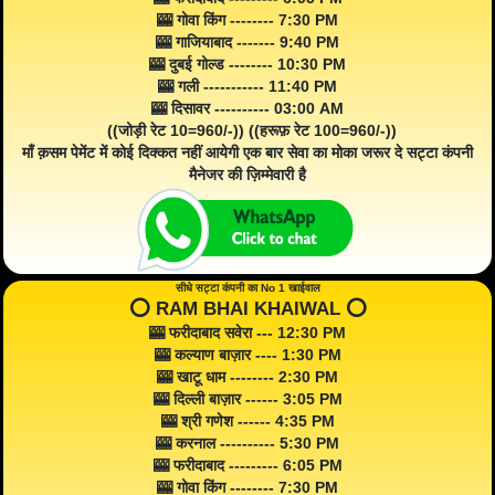
🎰 गोवा किंग -------- 7:30 PM
🎰 गाजियाबाद ------- 9:40 PM
🎰 दुबई गोल्ड -------- 10:30 PM
🎰 गली ----------- 11:40 PM
🎰 दिसावर ---------- 03:00 AM
((जोड़ी रेट 10=960/-)) ((हरूफ़ रेट 100=960/-))
माँ क़सम पेमेंट में कोई दिक्कत नहीं आयेगी एक बार सेवा का मोका जरूर दे सट्टा कंपनी
मैनेजर की ज़िम्मेवारी है
सीधे सट्टा कंपनी का No 1 खाईवाल
⭕️ RAM BHAI KHAIWAL ⭕️
🎰 फरीदाबाद सवेरा --- 12:30 PM
🎰 कल्याण बाज़ार ---- 1:30 PM
🎰 खाटू धाम -------- 2:30 PM
🎰 दिल्ली बाज़ार ------ 3:05 PM
🎰 श्री गणेश ------ 4:35 PM
🎰 करनाल ---------- 5:30 PM
🎰 फरीदाबाद --------- 6:05 PM
🎰 गोवा किंग -------- 7:30 PM