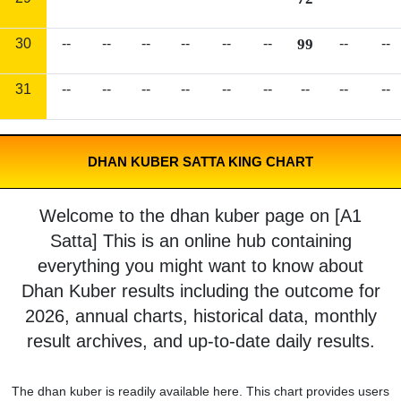
30
--
--
--
--
--
--
99
--
--
31
--
--
--
--
--
--
--
--
--
DHAN KUBER SATTA KING CHART
Welcome to the dhan kuber page on [A1
Satta] This is an online hub containing
everything you might want to know about
Dhan Kuber results including the outcome for
2026, annual charts, historical data, monthly
result archives, and up-to-date daily results.
The dhan kuber is readily available here. This chart provides users