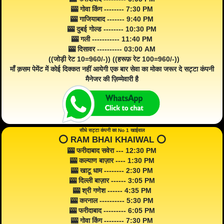
🎰 गोवा किंग -------- 7:30 PM
🎰 गाजियाबाद ------- 9:40 PM
🎰 दुबई गोल्ड -------- 10:30 PM
🎰 गली ----------- 11:40 PM
🎰 दिसावर ---------- 03:00 AM
((जोड़ी रेट 10=960/-)) ((हरूफ़ रेट 100=960/-))
माँ क़सम पेमेंट में कोई दिक्कत नहीं आयेगी एक बार सेवा का मोका जरूर दे सट्टा कंपनी
मैनेजर की ज़िम्मेवारी है
सीधे सट्टा कंपनी का No 1 खाईवाल
⭕️ RAM BHAI KHAIWAL ⭕️
🎰 फरीदाबाद सवेरा --- 12:30 PM
🎰 कल्याण बाज़ार ---- 1:30 PM
🎰 खाटू धाम -------- 2:30 PM
🎰 दिल्ली बाज़ार ------ 3:05 PM
🎰 श्री गणेश ------ 4:35 PM
🎰 करनाल ---------- 5:30 PM
🎰 फरीदाबाद --------- 6:05 PM
🎰 गोवा किंग -------- 7:30 PM