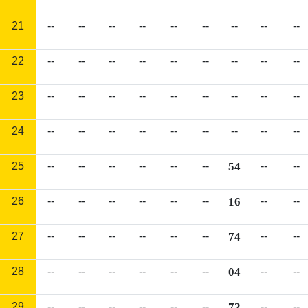
21
--
--
--
--
--
--
--
--
--
22
--
--
--
--
--
--
--
--
--
23
--
--
--
--
--
--
--
--
--
24
--
--
--
--
--
--
--
--
--
25
--
--
--
--
--
--
54
--
--
26
--
--
--
--
--
--
16
--
--
27
--
--
--
--
--
--
74
--
--
28
--
--
--
--
--
--
04
--
--
29
--
--
--
--
--
--
72
--
--