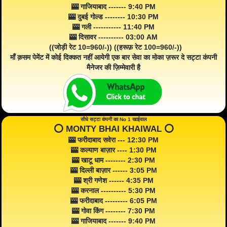
🎰 गाजियाबाद ------- 9:40 PM
🎰 दुबई गोल्ड -------- 10:30 PM
🎰 गली ----------- 11:40 PM
🎰 दिसावर ---------- 03:00 AM
((जोड़ी रेट 10=960/-)) ((हरूफ़ रेट 100=960/-))
माँ क़सम पेमेंट में कोई दिक्कत नहीं आयेगी एक बार सेवा का मोका ज़रूर दे सट्टा कंपनी
मैनेजर की ज़िम्मेवारी है
सीधे सट्टा कंपनी का No 1 खाईवाल
⭕️ MONTY BHAI KHAIWAL ⭕️
🎰 फरीदाबाद सवेरा --- 12:30 PM
🎰 कल्याण बाज़ार ---- 1:30 PM
🎰 खाटू धाम -------- 2:30 PM
🎰 दिल्ली बाज़ार ------ 3:05 PM
🎰 श्री गणेश ------ 4:35 PM
🎰 करनाल ---------- 5:30 PM
🎰 फरीदाबाद --------- 6:05 PM
🎰 गोवा किंग -------- 7:30 PM
🎰 गाजियाबाद ------- 9:40 PM