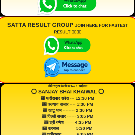
SATTA RESULT GROUP
JOIN HERE FOR FASTEST
RESULT 👇🏾👇🏾
सीधे सट्टा कंपनी का No 1 खाईवाल
⭕️ SANJAY BHAI KHAIWAL ⭕️
🎰 फरीदाबाद सवेरा --- 12:30 PM
🎰 कल्याण बाज़ार ---- 1:30 PM
🎰 खाटू धाम -------- 2:30 PM
🎰 दिल्ली बाज़ार ------ 3:05 PM
🎰 श्री गणेश ------ 4:35 PM
🎰 करनाल ---------- 5:30 PM
🎰 फरीदाबाद --------- 6:05 PM