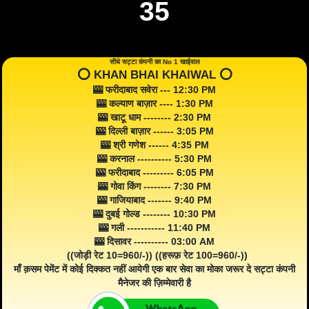
35
सीधे सट्टा कंपनी का No 1 खाईवाल
⭕️ KHAN BHAI KHAIWAL ⭕️
🎰 फरीदाबाद सवेरा --- 12:30 PM
🎰 कल्याण बाज़ार ---- 1:30 PM
🎰 खाटू धाम -------- 2:30 PM
🎰 दिल्ली बाज़ार ------ 3:05 PM
🎰 श्री गणेश ------ 4:35 PM
🎰 करनाल ---------- 5:30 PM
🎰 फरीदाबाद --------- 6:05 PM
🎰 गोवा किंग -------- 7:30 PM
🎰 गाजियाबाद ------- 9:40 PM
🎰 दुबई गोल्ड -------- 10:30 PM
🎰 गली ----------- 11:40 PM
🎰 दिसावर ---------- 03:00 AM
((जोड़ी रेट 10=960/-)) ((हरूफ़ रेट 100=960/-))
माँ क़सम पेमेंट में कोई दिक्कत नहीं आयेगी एक बार सेवा का मोका जरूर दे सट्टा कंपनी
मैनेजर की ज़िम्मेवारी है