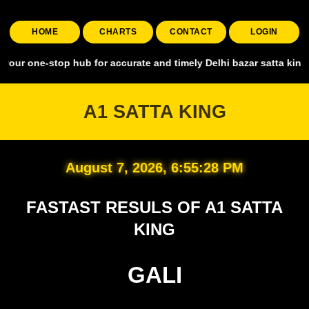
HOME
CHARTS
CONTACT
LOGIN
stop hub for accurate and timely Delhi bazar satta king, covering al
A1 SATTA KING
August 7, 2026, 6:55:29 PM
FASTAST RESULS OF A1 SATTA
KING
GALI