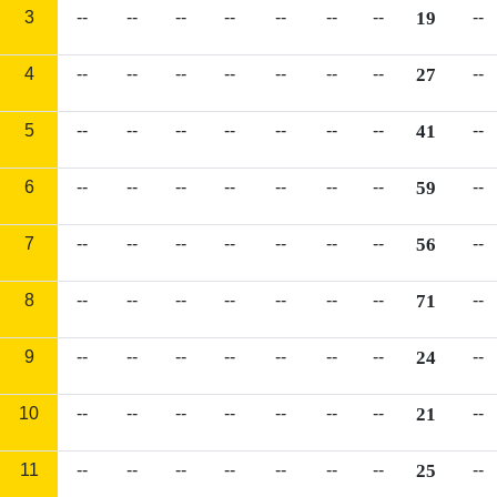
3
--
--
--
--
--
--
--
19
--
4
--
--
--
--
--
--
--
27
--
5
--
--
--
--
--
--
--
41
--
6
--
--
--
--
--
--
--
59
--
7
--
--
--
--
--
--
--
56
--
8
--
--
--
--
--
--
--
71
--
9
--
--
--
--
--
--
--
24
--
10
--
--
--
--
--
--
--
21
--
11
--
--
--
--
--
--
--
25
--