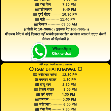
🎰 गोवा किंग -------- 7:30 PM
🎰 गाजियाबाद ------- 9:40 PM
🎰 दुबई गोल्ड -------- 10:30 PM
🎰 गली ----------- 11:40 PM
🎰 दिसावर ---------- 03:00 AM
((जोड़ी रेट 10=960/-)) ((हरूफ़ रेट 100=960/-))
माँ क़सम पेमेंट में कोई दिक्कत नहीं आयेगी एक बार सेवा का मोका जरूर दे सट्टा कंपनी
मैनेजर की ज़िम्मेवारी है
सीधे सट्टा कंपनी का No 1 खाईवाल
⭕️ RAM BHAI KHAIWAL ⭕️
🎰 फरीदाबाद सवेरा --- 12:30 PM
🎰 कल्याण बाज़ार ---- 1:30 PM
🎰 खाटू धाम -------- 2:30 PM
🎰 दिल्ली बाज़ार ------ 3:05 PM
🎰 श्री गणेश ------ 4:35 PM
🎰 करनाल ---------- 5:30 PM
🎰 फरीदाबाद --------- 6:05 PM
🎰 गोवा किंग -------- 7:30 PM