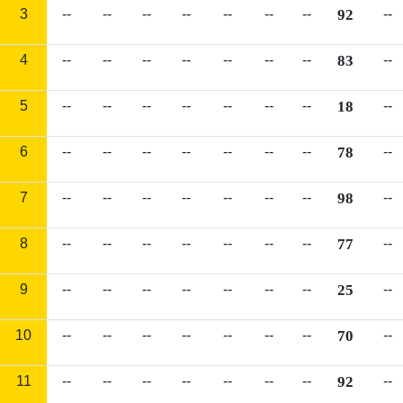
3
--
--
--
--
--
--
--
92
--
4
--
--
--
--
--
--
--
83
--
5
--
--
--
--
--
--
--
18
--
6
--
--
--
--
--
--
--
78
--
7
--
--
--
--
--
--
--
98
--
8
--
--
--
--
--
--
--
77
--
9
--
--
--
--
--
--
--
25
--
10
--
--
--
--
--
--
--
70
--
11
--
--
--
--
--
--
--
92
--