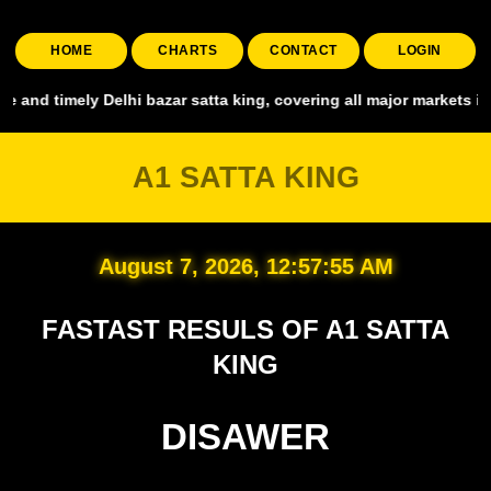
HOME
CHARTS
CONTACT
LOGIN
y Delhi bazar satta king, covering all major markets including Smart
A1 SATTA KING
August 7, 2026, 12:57:56 AM
FASTAST RESULS OF A1 SATTA
KING
DISAWER