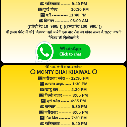
🎰 गाजियाबाद ------- 9:40 PM
🎰 दुबई गोल्ड -------- 10:30 PM
🎰 गली ----------- 11:40 PM
🎰 दिसावर ---------- 03:00 AM
((जोड़ी रेट 10=960/-)) ((हरूफ़ रेट 100=960/-))
माँ क़सम पेमेंट में कोई दिक्कत नहीं आयेगी एक बार सेवा का मोका ज़रूर दे सट्टा कंपनी
मैनेजर की ज़िम्मेवारी है
सीधे सट्टा कंपनी का No 1 खाईवाल
⭕️ MONTY BHAI KHAIWAL ⭕️
🎰 फरीदाबाद सवेरा --- 12:30 PM
🎰 कल्याण बाज़ार ---- 1:30 PM
🎰 खाटू धाम -------- 2:30 PM
🎰 दिल्ली बाज़ार ------ 3:05 PM
🎰 श्री गणेश ------ 4:35 PM
🎰 करनाल ---------- 5:30 PM
🎰 फरीदाबाद --------- 6:05 PM
🎰 गोवा किंग -------- 7:30 PM
🎰 गाजियाबाद ------- 9:40 PM