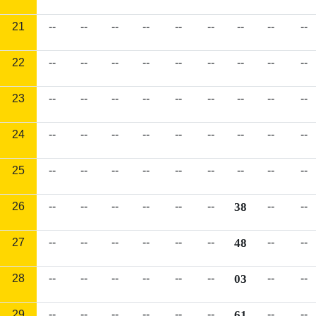
21
--
--
--
--
--
--
--
--
--
22
--
--
--
--
--
--
--
--
--
23
--
--
--
--
--
--
--
--
--
24
--
--
--
--
--
--
--
--
--
25
--
--
--
--
--
--
--
--
--
26
--
--
--
--
--
--
38
--
--
27
--
--
--
--
--
--
48
--
--
28
--
--
--
--
--
--
03
--
--
29
--
--
--
--
--
--
61
--
--