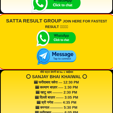
SATTA RESULT GROUP
JOIN HERE FOR FASTEST
RESULT 👇🏾👇🏾
सीधे सट्टा कंपनी का No 1 खाईवाल
⭕️ SANJAY BHAI KHAIWAL ⭕️
🎰 फरीदाबाद सवेरा --- 12:30 PM
🎰 कल्याण बाज़ार ---- 1:30 PM
🎰 खाटू धाम -------- 2:30 PM
🎰 दिल्ली बाज़ार ------ 3:05 PM
🎰 श्री गणेश ------ 4:35 PM
🎰 करनाल ---------- 5:30 PM
🎰 फरीदाबाद --------- 6:05 PM