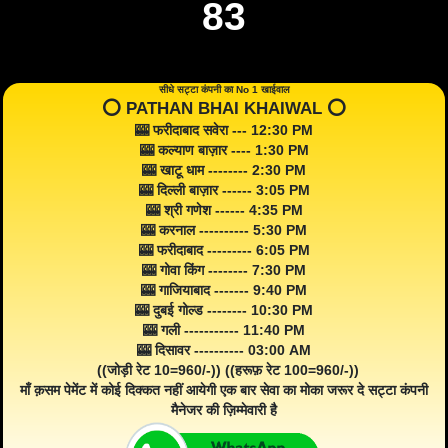
83
सीधे सट्टा कंपनी का No 1 खाईवाल
⭕️ PATHAN BHAI KHAIWAL ⭕️
🎰 फरीदाबाद सवेरा --- 12:30 PM
🎰 कल्याण बाज़ार ---- 1:30 PM
🎰 खाटू धाम -------- 2:30 PM
🎰 दिल्ली बाज़ार ------ 3:05 PM
🎰 श्री गणेश ------ 4:35 PM
🎰 करनाल ---------- 5:30 PM
🎰 फरीदाबाद --------- 6:05 PM
🎰 गोवा किंग -------- 7:30 PM
🎰 गाजियाबाद ------- 9:40 PM
🎰 दुबई गोल्ड -------- 10:30 PM
🎰 गली ----------- 11:40 PM
🎰 दिसावर ---------- 03:00 AM
((जोड़ी रेट 10=960/-)) ((हरूफ़ रेट 100=960/-))
माँ क़सम पेमेंट में कोई दिक्कत नहीं आयेगी एक बार सेवा का मोका जरूर दे सट्टा कंपनी
मैनेजर की ज़िम्मेवारी है