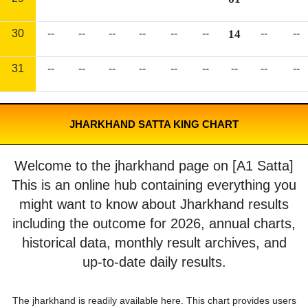
30
--
--
--
--
--
--
14
--
--
31
--
--
--
--
--
--
--
--
--
JHARKHAND SATTA KING CHART
Welcome to the jharkhand page on [A1 Satta]
This is an online hub containing everything you
might want to know about Jharkhand results
including the outcome for 2026, annual charts,
historical data, monthly result archives, and
up-to-date daily results.
The jharkhand is readily available here. This chart provides users