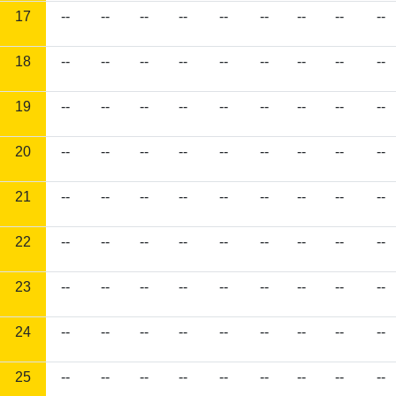
17
--
--
--
--
--
--
--
--
--
18
--
--
--
--
--
--
--
--
--
19
--
--
--
--
--
--
--
--
--
20
--
--
--
--
--
--
--
--
--
21
--
--
--
--
--
--
--
--
--
22
--
--
--
--
--
--
--
--
--
23
--
--
--
--
--
--
--
--
--
24
--
--
--
--
--
--
--
--
--
25
--
--
--
--
--
--
--
--
--