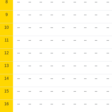
8
--
--
--
--
--
--
--
--
--
9
--
--
--
--
--
--
--
--
--
10
--
--
--
--
--
--
--
--
--
11
--
--
--
--
--
--
--
--
--
12
--
--
--
--
--
--
--
--
--
13
--
--
--
--
--
--
--
--
--
14
--
--
--
--
--
--
--
--
--
15
--
--
--
--
--
--
--
--
--
16
--
--
--
--
--
--
--
--
--