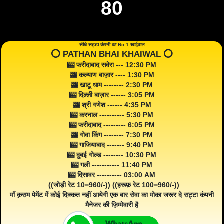
80
सीधे सट्टा कंपनी का No 1 खाईवाल
⭕️ PATHAN BHAI KHAIWAL ⭕️
🎰 फरीदाबाद सवेरा --- 12:30 PM
🎰 कल्याण बाज़ार ---- 1:30 PM
🎰 खाटू धाम -------- 2:30 PM
🎰 दिल्ली बाज़ार ------ 3:05 PM
🎰 श्री गणेश ------ 4:35 PM
🎰 करनाल ---------- 5:30 PM
🎰 फरीदाबाद --------- 6:05 PM
🎰 गोवा किंग -------- 7:30 PM
🎰 गाजियाबाद ------- 9:40 PM
🎰 दुबई गोल्ड -------- 10:30 PM
🎰 गली ----------- 11:40 PM
🎰 दिसावर ---------- 03:00 AM
((जोड़ी रेट 10=960/-)) ((हरूफ़ रेट 100=960/-))
माँ क़सम पेमेंट में कोई दिक्कत नहीं आयेगी एक बार सेवा का मोका जरूर दे सट्टा कंपनी
मैनेजर की ज़िम्मेवारी है