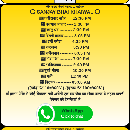
सीधे सट्टा कंपनी का No 1 खाईवाल
⭕️ SANJAY BHAI KHAIWAL ⭕️
🎰 फरीदाबाद सवेरा --- 12:30 PM
🎰 कल्याण बाज़ार ---- 1:30 PM
🎰 खाटू धाम -------- 2:30 PM
🎰 दिल्ली बाज़ार ------ 3:05 PM
🎰 श्री गणेश ------ 4:35 PM
🎰 करनाल ---------- 5:30 PM
🎰 फरीदाबाद --------- 6:05 PM
🎰 गोवा किंग -------- 7:30 PM
🎰 गाजियाबाद ------- 9:40 PM
🎰 दुबई गोल्ड -------- 10:30 PM
🎰 गली ----------- 11:40 PM
🎰 दिसावर ---------- 03:00 AM
((जोड़ी रेट 10=960/-)) ((हरूफ़ रेट 100=960/-))
माँ क़सम पेमेंट में कोई दिक्कत नहीं आयेगी एक बार सेवा का मोका जरूर दे सट्टा कंपनी
मैनेजर की ज़िम्मेवारी है
सीधे सट्टा कंपनी का No 1 खाईवाल