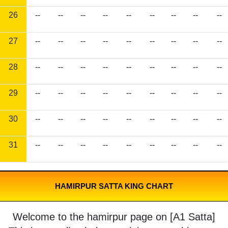
26
--
--
--
--
--
--
--
--
--
27
--
--
--
--
--
--
--
--
--
28
--
--
--
--
--
--
--
--
--
29
--
--
--
--
--
--
--
--
--
30
--
--
--
--
--
--
--
--
--
31
--
--
--
--
--
--
--
--
--
HAMIRPUR SATTA KING CHART
Welcome to the hamirpur page on [A1 Satta]