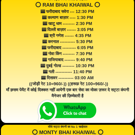
⭕️ RAM BHAI KHAIWAL ⭕️
🎰 फरीदाबाद सवेरा --- 12:30 PM
🎰 कल्याण बाज़ार ---- 1:30 PM
🎰 खाटू धाम -------- 2:30 PM
🎰 दिल्ली बाज़ार ------ 3:05 PM
🎰 श्री गणेश ------ 4:35 PM
🎰 करनाल ---------- 5:30 PM
🎰 फरीदाबाद --------- 6:05 PM
🎰 गोवा किंग -------- 7:30 PM
🎰 गाजियाबाद ------- 9:40 PM
🎰 दुबई गोल्ड -------- 10:30 PM
🎰 गली ----------- 11:40 PM
🎰 दिसावर ---------- 03:00 AM
((जोड़ी रेट 10=960/-)) ((हरूफ़ रेट 100=960/-))
माँ क़सम पेमेंट में कोई दिक्कत नहीं आयेगी एक बार सेवा का मोका ज़रूर दे सट्टा कंपनी
मैनेजर की ज़िम्मेवारी है
सीधे सट्टा कंपनी का No 1 खाईवाल
⭕️ MONTY BHAI KHAIWAL ⭕️