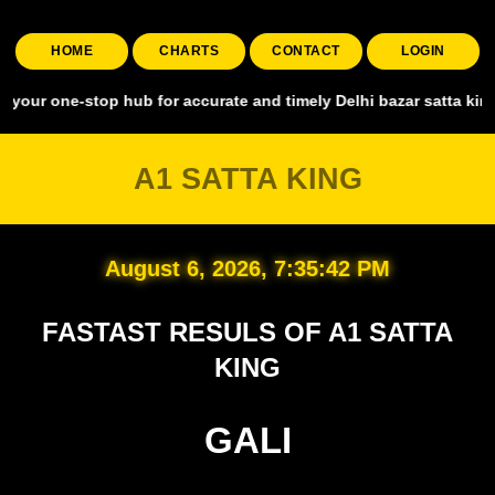
HOME
CHARTS
CONTACT
LOGIN
stop hub for accurate and timely Delhi bazar satta king, covering a
A1 SATTA KING
August 6, 2026, 7:35:43 PM
FASTAST RESULS OF A1 SATTA
KING
GALI