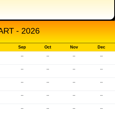
RT - 2026
Sep
Oct
Nov
Dec
--
--
--
--
--
--
--
--
--
--
--
--
--
--
--
--
--
--
--
--