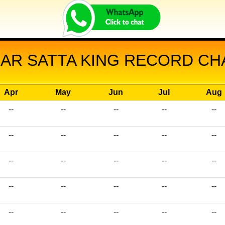
AR SATTA KING RECORD CHA
Apr
May
Jun
Jul
Aug
--
--
--
--
--
--
--
--
--
--
--
--
--
--
--
--
--
--
--
--
--
--
--
--
--