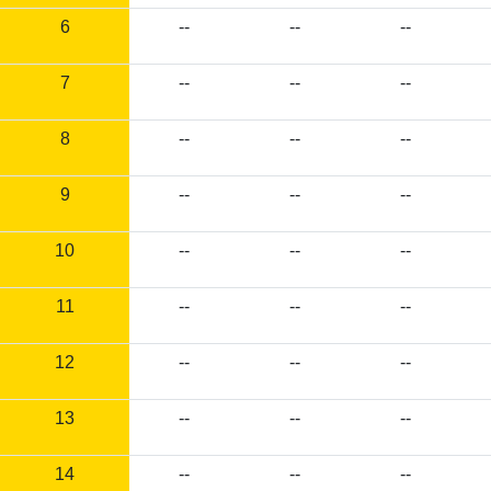
6
--
--
--
7
--
--
--
8
--
--
--
9
--
--
--
10
--
--
--
11
--
--
--
12
--
--
--
13
--
--
--
14
--
--
--