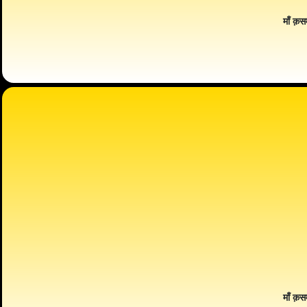
माँ क़स
माँ क़स