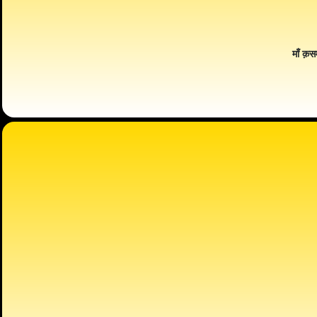
माँ क़स