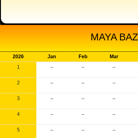
MAYA BAZ
2026
Jan
Feb
Mar
1
--
--
--
2
--
--
--
3
--
--
--
4
--
--
--
5
--
--
--