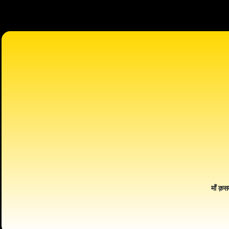
माँ क़स