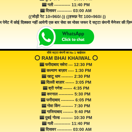
🎰 गली ----------- 11:40 PM
🎰 दिसावर ---------- 03:00 AM
((जोड़ी रेट 10=960/-)) ((हरूफ़ रेट 100=960/-))
म पेमेंट में कोई दिक्कत नहीं आयेगी एक बार सेवा का मोका जरूर दे सट्टा कंपनी मैनेजर की ज़िम्म
सीधे सट्टा कंपनी का No 1 खाईवाल
⭕️ RAM BHAI KHAIWAL ⭕️
🎰 फरीदाबाद सवेरा --- 12:30 PM
🎰 कल्याण बाज़ार ---- 1:30 PM
🎰 खाटू धाम -------- 2:30 PM
🎰 दिल्ली बाज़ार ------ 3:05 PM
🎰 श्री गणेश ------ 4:35 PM
🎰 करनाल ---------- 5:30 PM
🎰 फरीदाबाद --------- 6:05 PM
🎰 गोवा किंग -------- 7:30 PM
🎰 गाजियाबाद ------- 9:40 PM
🎰 दुबई गोल्ड -------- 10:30 PM
🎰 गली ----------- 11:40 PM
🎰 दिसावर ---------- 03:00 AM