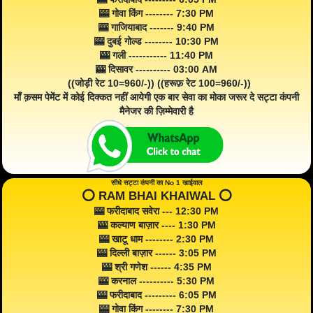
🎰 गोवा किंग -------- 7:30 PM
🎰 गाजियाबाद ------- 9:40 PM
🎰 दुबई गोल्ड -------- 10:30 PM
🎰 गली ----------- 11:40 PM
🎰 दिसावर ---------- 03:00 AM
((जोड़ी रेट 10=960/-)) ((हरूफ़ रेट 100=960/-))
माँ क़सम पेमेंट में कोई दिक्कत नहीं आयेगी एक बार सेवा का मोका जरूर दे सट्टा कंपनी
मैनेजर की ज़िम्मेवारी है
सीधे सट्टा कंपनी का No 1 खाईवाल
⭕️ RAM BHAI KHAIWAL ⭕️
🎰 फरीदाबाद सवेरा --- 12:30 PM
🎰 कल्याण बाज़ार ---- 1:30 PM
🎰 खाटू धाम -------- 2:30 PM
🎰 दिल्ली बाज़ार ------ 3:05 PM
🎰 श्री गणेश ------ 4:35 PM
🎰 करनाल ---------- 5:30 PM
🎰 फरीदाबाद --------- 6:05 PM
🎰 गोवा किंग -------- 7:30 PM