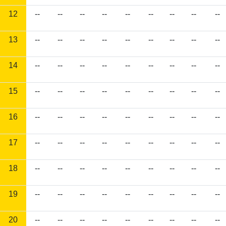
12
--
--
--
--
--
--
--
--
--
13
--
--
--
--
--
--
--
--
--
14
--
--
--
--
--
--
--
--
--
15
--
--
--
--
--
--
--
--
--
16
--
--
--
--
--
--
--
--
--
17
--
--
--
--
--
--
--
--
--
18
--
--
--
--
--
--
--
--
--
19
--
--
--
--
--
--
--
--
--
20
--
--
--
--
--
--
--
--
--