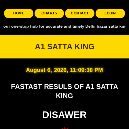
HOME
CHARTS
CONTACT
LOGIN
top hub for accurate and timely Delhi bazar satta king, covering al
A1 SATTA KING
August 6, 2026, 11:09:39 PM
FASTAST RESULS OF A1 SATTA
KING
DISAWER