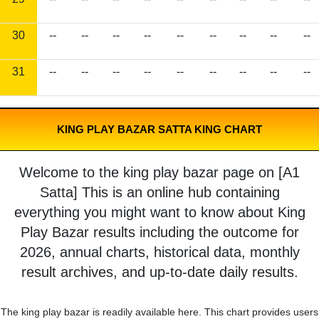
30
--
--
--
--
--
--
--
--
--
31
--
--
--
--
--
--
--
--
--
KING PLAY BAZAR SATTA KING CHART
Welcome to the king play bazar page on [A1
Satta] This is an online hub containing
everything you might want to know about King
Play Bazar results including the outcome for
2026, annual charts, historical data, monthly
result archives, and up-to-date daily results.
The king play bazar is readily available here. This chart provides users