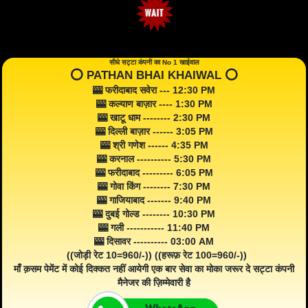
सीधे सट्टा कंपनी का No 1 खाईवाल
⭕️ PATHAN BHAI KHAIWAL ⭕️
🎰 फरीदाबाद सवेरा --- 12:30 PM
🎰 कल्याण बाज़ार ---- 1:30 PM
🎰 खाटू धाम -------- 2:30 PM
🎰 दिल्ली बाज़ार ------ 3:05 PM
🎰 श्री गणेश ------ 4:35 PM
🎰 करनाल ---------- 5:30 PM
🎰 फरीदाबाद --------- 6:05 PM
🎰 गोवा किंग -------- 7:30 PM
🎰 गाजियाबाद ------- 9:40 PM
🎰 दुबई गोल्ड -------- 10:30 PM
🎰 गली ----------- 11:40 PM
🎰 दिसावर ---------- 03:00 AM
((जोड़ी रेट 10=960/-)) ((हरूफ़ रेट 100=960/-))
माँ क़सम पेमेंट में कोई दिक्कत नहीं आयेगी एक बार सेवा का मोका जरूर दे सट्टा कंपनी
मैनेजर की ज़िम्मेवारी है