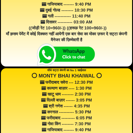
🎰 गाजियाबाद ------- 9:40 PM
🎰 दुबई गोल्ड -------- 10:30 PM
🎰 गली ----------- 11:40 PM
🎰 दिसावर ---------- 03:00 AM
((जोड़ी रेट 10=960/-)) ((हरूफ़ रेट 100=960/-))
माँ क़सम पेमेंट में कोई दिक्कत नहीं आयेगी एक बार सेवा का मोका ज़रूर दे सट्टा कंपनी
मैनेजर की ज़िम्मेवारी है
सीधे सट्टा कंपनी का No 1 खाईवाल
⭕️ MONTY BHAI KHAIWAL ⭕️
🎰 फरीदाबाद सवेरा --- 12:30 PM
🎰 कल्याण बाज़ार ---- 1:30 PM
🎰 खाटू धाम -------- 2:30 PM
🎰 दिल्ली बाज़ार ------ 3:05 PM
🎰 श्री गणेश ------ 4:35 PM
🎰 करनाल ---------- 5:30 PM
🎰 फरीदाबाद --------- 6:05 PM
🎰 गोवा किंग -------- 7:30 PM
🎰 गाजियाबाद ------- 9:40 PM