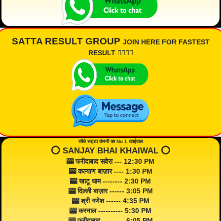
SATTA RESULT GROUP
JOIN HERE FOR FASTEST
RESULT 👇🏾👇🏾
सीधे सट्टा कंपनी का No 1 खाईवाल
⭕️ SANJAY BHAI KHAIWAL ⭕️
🎰 फरीदाबाद सवेरा --- 12:30 PM
🎰 कल्याण बाज़ार ---- 1:30 PM
🎰 खाटू धाम -------- 2:30 PM
🎰 दिल्ली बाज़ार ------ 3:05 PM
🎰 श्री गणेश ------ 4:35 PM
🎰 करनाल ---------- 5:30 PM
🎰 फरीदाबाद --------- 6:05 PM