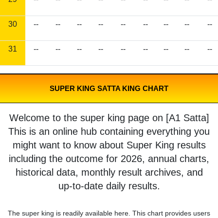
30
--
--
--
--
--
--
--
--
--
31
--
--
--
--
--
--
--
--
--
SUPER KING SATTA KING CHART
Welcome to the super king page on [A1 Satta]
This is an online hub containing everything you
might want to know about Super King results
including the outcome for 2026, annual charts,
historical data, monthly result archives, and
up-to-date daily results.
The super king is readily available here. This chart provides users