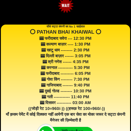
सीधे सट्टा कंपनी का No 1 खाईवाल
⭕️ PATHAN BHAI KHAIWAL ⭕️
🎰 फरीदाबाद सवेरा --- 12:30 PM
🎰 कल्याण बाज़ार ---- 1:30 PM
🎰 खाटू धाम -------- 2:30 PM
🎰 दिल्ली बाज़ार ------ 3:05 PM
🎰 श्री गणेश ------ 4:35 PM
🎰 करनाल ---------- 5:30 PM
🎰 फरीदाबाद --------- 6:05 PM
🎰 गोवा किंग -------- 7:30 PM
🎰 गाजियाबाद ------- 9:40 PM
🎰 दुबई गोल्ड -------- 10:30 PM
🎰 गली ----------- 11:40 PM
🎰 दिसावर ---------- 03:00 AM
((जोड़ी रेट 10=960/-)) ((हरूफ़ रेट 100=960/-))
माँ क़सम पेमेंट में कोई दिक्कत नहीं आयेगी एक बार सेवा का मोका जरूर दे सट्टा कंपनी
मैनेजर की ज़िम्मेवारी है