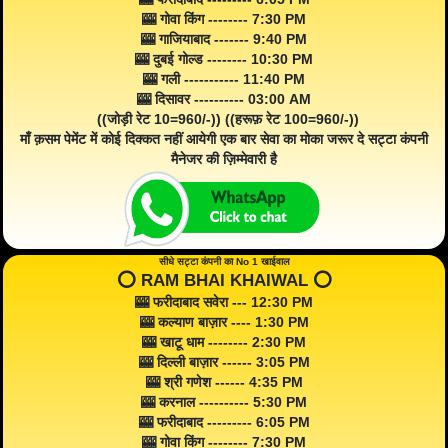
🎰 गोवा किंग -------- 7:30 PM
🎰 गाजियाबाद ------- 9:40 PM
🎰 दुबई गोल्ड -------- 10:30 PM
🎰 गली ----------- 11:40 PM
🎰 दिसावर ---------- 03:00 AM
((जोड़ी रेट 10=960/-)) ((हरूफ़ रेट 100=960/-))
माँ क़सम पेमेंट में कोई दिक्कत नहीं आयेगी एक बार सेवा का मोका जरूर दे सट्टा कंपनी
मैनेजर की ज़िम्मेवारी है
सीधे सट्टा कंपनी का No 1 खाईवाल
⭕️ RAM BHAI KHAIWAL ⭕️
🎰 फरीदाबाद सवेरा --- 12:30 PM
🎰 कल्याण बाज़ार ---- 1:30 PM
🎰 खाटू धाम -------- 2:30 PM
🎰 दिल्ली बाज़ार ------ 3:05 PM
🎰 श्री गणेश ------ 4:35 PM
🎰 करनाल ---------- 5:30 PM
🎰 फरीदाबाद --------- 6:05 PM
🎰 गोवा किंग -------- 7:30 PM