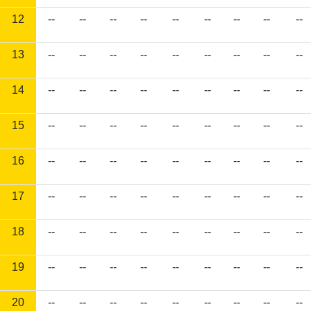
12
--
--
--
--
--
--
--
--
--
13
--
--
--
--
--
--
--
--
--
14
--
--
--
--
--
--
--
--
--
15
--
--
--
--
--
--
--
--
--
16
--
--
--
--
--
--
--
--
--
17
--
--
--
--
--
--
--
--
--
18
--
--
--
--
--
--
--
--
--
19
--
--
--
--
--
--
--
--
--
20
--
--
--
--
--
--
--
--
--