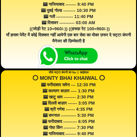
🎰 गाजियाबाद ------- 9:40 PM
🎰 दुबई गोल्ड -------- 10:30 PM
🎰 गली ----------- 11:40 PM
🎰 दिसावर ---------- 03:00 AM
((जोड़ी रेट 10=960/-)) ((हरूफ़ रेट 100=960/-))
माँ क़सम पेमेंट में कोई दिक्कत नहीं आयेगी एक बार सेवा का मोका ज़रूर दे सट्टा कंपनी
मैनेजर की ज़िम्मेवारी है
सीधे सट्टा कंपनी का No 1 खाईवाल
⭕️ MONTY BHAI KHAIWAL ⭕️
🎰 फरीदाबाद सवेरा --- 12:30 PM
🎰 कल्याण बाज़ार ---- 1:30 PM
🎰 खाटू धाम -------- 2:30 PM
🎰 दिल्ली बाज़ार ------ 3:05 PM
🎰 श्री गणेश ------ 4:35 PM
🎰 करनाल ---------- 5:30 PM
🎰 फरीदाबाद --------- 6:05 PM
🎰 गोवा किंग -------- 7:30 PM
🎰 गाजियाबाद ------- 9:40 PM