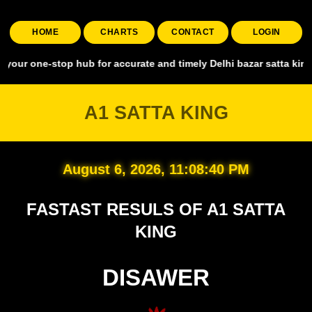
HOME
CHARTS
CONTACT
LOGIN
stop hub for accurate and timely Delhi bazar satta king, covering al
A1 SATTA KING
August 6, 2026, 11:08:41 PM
FASTAST RESULS OF A1 SATTA
KING
DISAWER