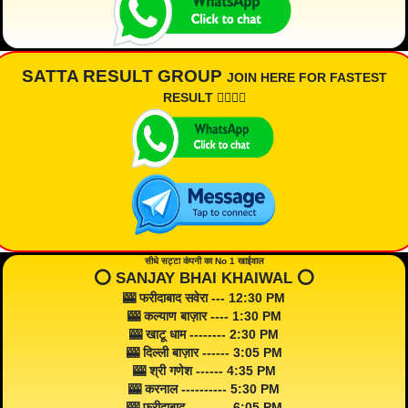
SATTA RESULT GROUP
JOIN HERE FOR FASTEST
RESULT 👇🏾👇🏾
सीधे सट्टा कंपनी का No 1 खाईवाल
⭕️ SANJAY BHAI KHAIWAL ⭕️
🎰 फरीदाबाद सवेरा --- 12:30 PM
🎰 कल्याण बाज़ार ---- 1:30 PM
🎰 खाटू धाम -------- 2:30 PM
🎰 दिल्ली बाज़ार ------ 3:05 PM
🎰 श्री गणेश ------ 4:35 PM
🎰 करनाल ---------- 5:30 PM
🎰 फरीदाबाद --------- 6:05 PM