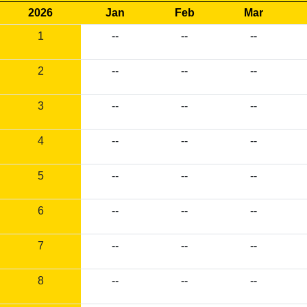
2026
Jan
Feb
Mar
1
--
--
--
2
--
--
--
3
--
--
--
4
--
--
--
5
--
--
--
6
--
--
--
7
--
--
--
8
--
--
--