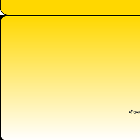
माँ क़स