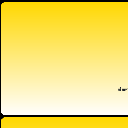
माँ क़स