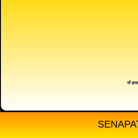
माँ क़स
SENAPAT