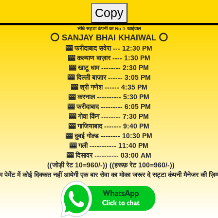
Copy
सीधे सट्टा कंपनी का No 1 खाईवाल
⭕️ SANJAY BHAI KHAIWAL ⭕️
🎰 फरीदाबाद सवेरा --- 12:30 PM
🎰 कल्याण बाज़ार ---- 1:30 PM
🎰 खाटू धाम -------- 2:30 PM
🎰 दिल्ली बाज़ार ------ 3:05 PM
🎰 श्री गणेश ------ 4:35 PM
🎰 करनाल ---------- 5:30 PM
🎰 फरीदाबाद --------- 6:05 PM
🎰 गोवा किंग -------- 7:30 PM
🎰 गाजियाबाद ------- 9:40 PM
🎰 दुबई गोल्ड -------- 10:30 PM
🎰 गली ----------- 11:40 PM
🎰 दिसावर ---------- 03:00 AM
((जोड़ी रेट 10=960/-)) ((हरूफ़ रेट 100=960/-))
म पेमेंट में कोई दिक्कत नहीं आयेगी एक बार सेवा का मोका जरूर दे सट्टा कंपनी मैनेजर की ज़िम्म