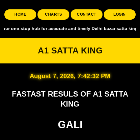
HOME
CHARTS
CONTACT
LOGIN
top hub for accurate and timely Delhi bazar satta king, covering all
A1 SATTA KING
August 7, 2026, 7:42:33 PM
FASTAST RESULS OF A1 SATTA
KING
GALI