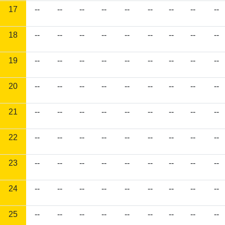
17
--
--
--
--
--
--
--
--
--
18
--
--
--
--
--
--
--
--
--
19
--
--
--
--
--
--
--
--
--
20
--
--
--
--
--
--
--
--
--
21
--
--
--
--
--
--
--
--
--
22
--
--
--
--
--
--
--
--
--
23
--
--
--
--
--
--
--
--
--
24
--
--
--
--
--
--
--
--
--
25
--
--
--
--
--
--
--
--
--