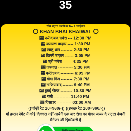
35
सीधे सट्टा कंपनी का No 1 खाईवाल
⭕️ KHAN BHAI KHAIWAL ⭕️
🎰 फरीदाबाद सवेरा --- 12:30 PM
🎰 कल्याण बाज़ार ---- 1:30 PM
🎰 खाटू धाम -------- 2:30 PM
🎰 दिल्ली बाज़ार ------ 3:05 PM
🎰 श्री गणेश ------ 4:35 PM
🎰 करनाल ---------- 5:30 PM
🎰 फरीदाबाद --------- 6:05 PM
🎰 गोवा किंग -------- 7:30 PM
🎰 गाजियाबाद ------- 9:40 PM
🎰 दुबई गोल्ड -------- 10:30 PM
🎰 गली ----------- 11:40 PM
🎰 दिसावर ---------- 03:00 AM
((जोड़ी रेट 10=960/-)) ((हरूफ़ रेट 100=960/-))
माँ क़सम पेमेंट में कोई दिक्कत नहीं आयेगी एक बार सेवा का मोका जरूर दे सट्टा कंपनी
मैनेजर की ज़िम्मेवारी है