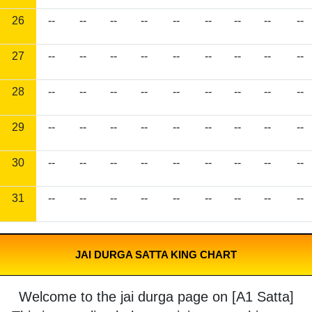
26
--
--
--
--
--
--
--
--
--
27
--
--
--
--
--
--
--
--
--
28
--
--
--
--
--
--
--
--
--
29
--
--
--
--
--
--
--
--
--
30
--
--
--
--
--
--
--
--
--
31
--
--
--
--
--
--
--
--
--
JAI DURGA SATTA KING CHART
Welcome to the jai durga page on [A1 Satta]