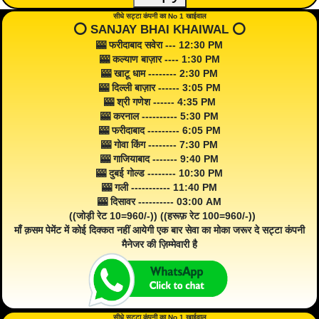
सीधे सट्टा कंपनी का No 1 खाईवाल
⭕️ SANJAY BHAI KHAIWAL ⭕️
🎰 फरीदाबाद सवेरा --- 12:30 PM
🎰 कल्याण बाज़ार ---- 1:30 PM
🎰 खाटू धाम -------- 2:30 PM
🎰 दिल्ली बाज़ार ------ 3:05 PM
🎰 श्री गणेश ------ 4:35 PM
🎰 करनाल ---------- 5:30 PM
🎰 फरीदाबाद --------- 6:05 PM
🎰 गोवा किंग -------- 7:30 PM
🎰 गाजियाबाद ------- 9:40 PM
🎰 दुबई गोल्ड -------- 10:30 PM
🎰 गली ----------- 11:40 PM
🎰 दिसावर ---------- 03:00 AM
((जोड़ी रेट 10=960/-)) ((हरूफ़ रेट 100=960/-))
माँ क़सम पेमेंट में कोई दिक्कत नहीं आयेगी एक बार सेवा का मोका जरूर दे सट्टा कंपनी
मैनेजर की ज़िम्मेवारी है
सीधे सट्टा कंपनी का No 1 खाईवाल