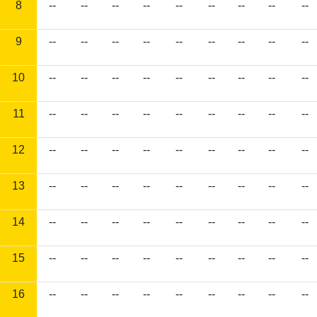
8
--
--
--
--
--
--
--
--
--
9
--
--
--
--
--
--
--
--
--
10
--
--
--
--
--
--
--
--
--
11
--
--
--
--
--
--
--
--
--
12
--
--
--
--
--
--
--
--
--
13
--
--
--
--
--
--
--
--
--
14
--
--
--
--
--
--
--
--
--
15
--
--
--
--
--
--
--
--
--
16
--
--
--
--
--
--
--
--
--