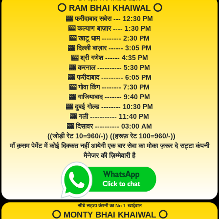
⭕️ RAM BHAI KHAIWAL ⭕️
🎰 फरीदाबाद सवेरा --- 12:30 PM
🎰 कल्याण बाज़ार ---- 1:30 PM
🎰 खाटू धाम -------- 2:30 PM
🎰 दिल्ली बाज़ार ------ 3:05 PM
🎰 श्री गणेश ------ 4:35 PM
🎰 करनाल ---------- 5:30 PM
🎰 फरीदाबाद --------- 6:05 PM
🎰 गोवा किंग -------- 7:30 PM
🎰 गाजियाबाद ------- 9:40 PM
🎰 दुबई गोल्ड -------- 10:30 PM
🎰 गली ----------- 11:40 PM
🎰 दिसावर ---------- 03:00 AM
((जोड़ी रेट 10=960/-)) ((हरूफ़ रेट 100=960/-))
माँ क़सम पेमेंट में कोई दिक्कत नहीं आयेगी एक बार सेवा का मोका ज़रूर दे सट्टा कंपनी
मैनेजर की ज़िम्मेवारी है
सीधे सट्टा कंपनी का No 1 खाईवाल
⭕️ MONTY BHAI KHAIWAL ⭕️