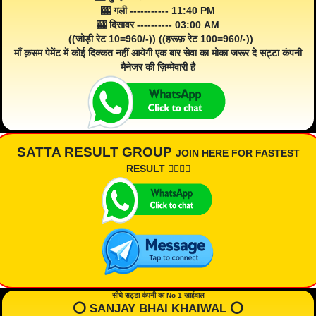
🎰 गली ----------- 11:40 PM
🎰 दिसावर ---------- 03:00 AM
((जोड़ी रेट 10=960/-)) ((हरूफ़ रेट 100=960/-))
माँ क़सम पेमेंट में कोई दिक्कत नहीं आयेगी एक बार सेवा का मोका जरूर दे सट्टा कंपनी
मैनेजर की ज़िम्मेवारी है
SATTA RESULT GROUP
JOIN HERE FOR FASTEST
RESULT 👇🏾👇🏾
सीधे सट्टा कंपनी का No 1 खाईवाल
⭕️ SANJAY BHAI KHAIWAL ⭕️