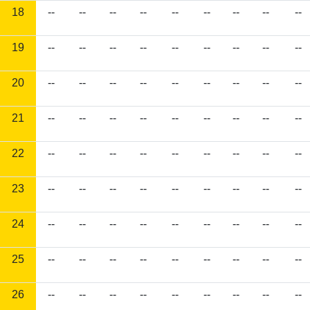
18
--
--
--
--
--
--
--
--
--
19
--
--
--
--
--
--
--
--
--
20
--
--
--
--
--
--
--
--
--
21
--
--
--
--
--
--
--
--
--
22
--
--
--
--
--
--
--
--
--
23
--
--
--
--
--
--
--
--
--
24
--
--
--
--
--
--
--
--
--
25
--
--
--
--
--
--
--
--
--
26
--
--
--
--
--
--
--
--
--