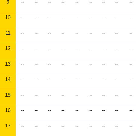
9
--
--
--
--
--
--
--
--
--
10
--
--
--
--
--
--
--
--
--
11
--
--
--
--
--
--
--
--
--
12
--
--
--
--
--
--
--
--
--
13
--
--
--
--
--
--
--
--
--
14
--
--
--
--
--
--
--
--
--
15
--
--
--
--
--
--
--
--
--
16
--
--
--
--
--
--
--
--
--
17
--
--
--
--
--
--
--
--
--