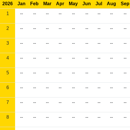
2026
Jan
Feb
Mar
Apr
May
Jun
Jul
Aug
Sep
1
--
--
--
--
--
--
--
--
--
2
--
--
--
--
--
--
--
--
--
3
--
--
--
--
--
--
--
--
--
4
--
--
--
--
--
--
--
--
--
5
--
--
--
--
--
--
--
--
--
6
--
--
--
--
--
--
--
--
--
7
--
--
--
--
--
--
--
--
--
8
--
--
--
--
--
--
--
--
--