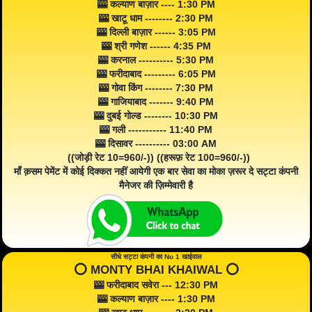
🎰 कल्याण बाज़ार ---- 1:30 PM
🎰 खाटू धाम -------- 2:30 PM
🎰 दिल्ली बाज़ार ------ 3:05 PM
🎰 श्री गणेश ------ 4:35 PM
🎰 करनाल ---------- 5:30 PM
🎰 फरीदाबाद --------- 6:05 PM
🎰 गोवा किंग -------- 7:30 PM
🎰 गाजियाबाद ------- 9:40 PM
🎰 दुबई गोल्ड -------- 10:30 PM
🎰 गली ----------- 11:40 PM
🎰 दिसावर ---------- 03:00 AM
((जोड़ी रेट 10=960/-)) ((हरूफ़ रेट 100=960/-))
माँ क़सम पेमेंट में कोई दिक्कत नहीं आयेगी एक बार सेवा का मोका ज़रूर दे सट्टा कंपनी
मैनेजर की ज़िम्मेवारी है
सीधे सट्टा कंपनी का No 1 खाईवाल
⭕️ MONTY BHAI KHAIWAL ⭕️
🎰 फरीदाबाद सवेरा --- 12:30 PM
🎰 कल्याण बाज़ार ---- 1:30 PM