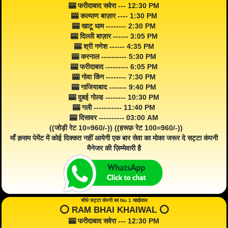
🎰 फरीदाबाद सवेरा --- 12:30 PM
🎰 कल्याण बाज़ार ---- 1:30 PM
🎰 खाटू धाम -------- 2:30 PM
🎰 दिल्ली बाज़ार ------ 3:05 PM
🎰 श्री गणेश ------ 4:35 PM
🎰 करनाल ---------- 5:30 PM
🎰 फरीदाबाद --------- 6:05 PM
🎰 गोवा किंग -------- 7:30 PM
🎰 गाजियाबाद ------- 9:40 PM
🎰 दुबई गोल्ड -------- 10:30 PM
🎰 गली ----------- 11:40 PM
🎰 दिसावर ---------- 03:00 AM
((जोड़ी रेट 10=960/-)) ((हरूफ़ रेट 100=960/-))
माँ क़सम पेमेंट में कोई दिक्कत नहीं आयेगी एक बार सेवा का मोका जरूर दे सट्टा कंपनी
मैनेजर की ज़िम्मेवारी है
सीधे सट्टा कंपनी का No 1 खाईवाल
⭕️ RAM BHAI KHAIWAL ⭕️
🎰 फरीदाबाद सवेरा --- 12:30 PM