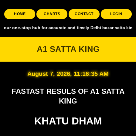
HOME
CHARTS
CONTACT
LOGIN
stop hub for accurate and timely Delhi bazar satta king, covering al
A1 SATTA KING
August 7, 2026, 11:16:36 AM
FASTAST RESULS OF A1 SATTA
KING
KHATU DHAM