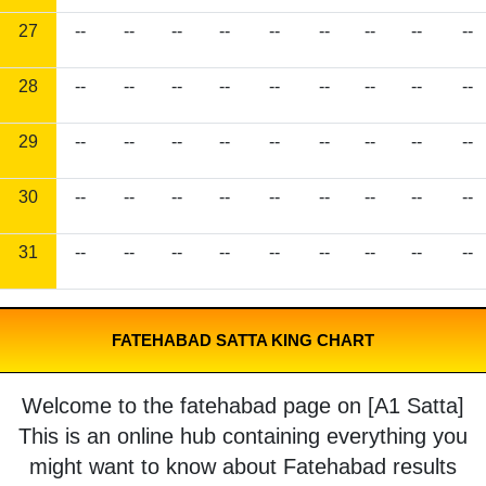
27
--
--
--
--
--
--
--
--
--
28
--
--
--
--
--
--
--
--
--
29
--
--
--
--
--
--
--
--
--
30
--
--
--
--
--
--
--
--
--
31
--
--
--
--
--
--
--
--
--
FATEHABAD SATTA KING CHART
Welcome to the fatehabad page on [A1 Satta]
This is an online hub containing everything you
might want to know about Fatehabad results